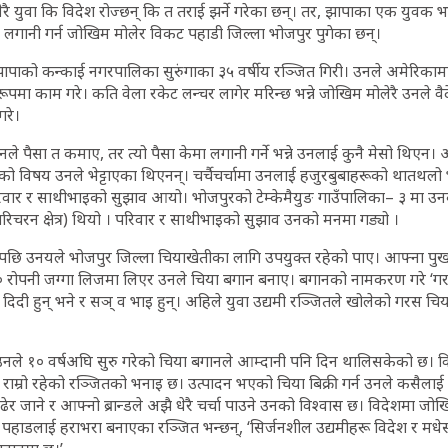
रै युवा कि विदेश रोज्छन् कि त तराई झर्ने गरेका छन्। तर, झापाका एक युवक भन
लगानी गर्न जोखिम मोलेर विकट पहाडी जिल्ला भोजपुर पुगेका छन्।
 झापाको कन्काई नगरपालिका सुरुंगाका ३५ वर्षीय रञ्जित गिरी। उनले अमेरिकाम
को रूपमा काम गरे। कति वेला रकेट लन्चर लागेर मरिन्छ भन्ने जोखिम मोलेरै उनले 
गरे।
ले पैसा त कमाए, तर त्यो पैसा केमा लगानी गर्ने भन्ने उनलाई कुनै मेसो थिएन।
ो विषय उनले भेट्टाएका थिएनन्। चर्चैचर्चामा उनलाई हजुरबुबाहरूको थातथलो
िवार र साथीभाइको सुझाव आयो। भोजपुरको टेम्केमैयुङ गाउँपालिका– ३ मा उन
(चरिचरन क्षेत्र) थियो । परिवार र साथीभाइको सुझाव उनको मनमा गड्यो ।
 उनयले भोजपुर जिल्ला चियाखेतीका लागि उपयुक्त रहेको पाए। आफ्ना पुर्खाले
रोपनी जग्गा लिजमा लिएर उनले चिया बगान बनाए। बगानको नामकरण गरे ‘गरस’ 
दिदी हुन् भने र सञ् व भाइ हुन्। अहिले युवा उद्यमी रञ्जितले खोलेको गरस चिय
।
उनले १० वर्षअघि सुरु गरेको चिया बगानले आम्दानी पनि दिन थालिसकेको छ। व
राम्रो रहेको रञ्जितको भनाइ छ। उत्पादन भएको चिया बिक्री गर्न उनले कसैलाई गु
ढेर जाने र आफ्नो ब्रान्डले अझै धेरै चर्चा पाउने उनको विश्वास छ। विदेशमा 
 पहाडलाई हराभरा बनाएका रञ्जित भन्छन्, ‘सिर्जनशील उद्यमीहरू विदेश र मधेस