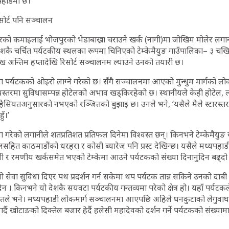
हाडमा छ।’
ोर्ट पनि सञ्चालन
रको कमाइलाई भोजपुरको भेडाबाख्रा चराउने खर्क (नागी)मा जोखिम मोलेर लगा
 देशकै चर्चित पर्यटकीय स्थलका रूपमा चिनिएको टेम्केमैयुङ गाउँपालिका– ३ चखि
ख अन्तिम हप्तादेखि रिसोर्ट सञ्चालनम ल्याउने उनको तयारी छ।
हिना पर्यटकको ओइरो लाग्ने गरेको छ। सँगै सञ्चालनमा आएको मुन्धुम मार्गको लोकप्र
ीयस्तरमा सुविधासम्पन्न होटेलको अभाव खड्किरहेको छ। स्थानीयले केही होटेल, 
 हैसियतअनुसारको नभएको रञ्जितको बुझाइ छ। उनले भने, ‘यसैले मैले स्टारस्तरको 
ुँ।’
 गरेको लगानीले शतप्रतिशत प्रतिफल दिनेमा विश्वस्त छन्। किनभने टेम्केमैयुङ यस्त
हित काठमाडौंको धरहरा र कोसी ब्यारेज पनि प्रस्ट देखिन्छ। यसैले मध्यपहा
 र रमणीय खर्कसमेत भएको टेम्केमा आउने पर्यटकको संख्या दिनानुदिन बढ्दो
 सेवा सुविधा दिएर पथ प्रदर्शन गर्न सकेमा थप पर्यटक तान्न सकिने उनको दाबी 
दैन । किनभने यो देशकै सयवटा पर्यटकीय गन्तव्यमा परेको क्षेत्र हो। यहाँ पर्य
्जितले भने। मध्यपहाडी लोकमार्ग सञ्चालनमा आएपछि अहिले धनकुटाको लेगुवाघा
दै खोटाङको दिक्तेल बजार हेर्दै हलेसी महादेवको दर्शन गर्ने पर्यटकको संख्यामा