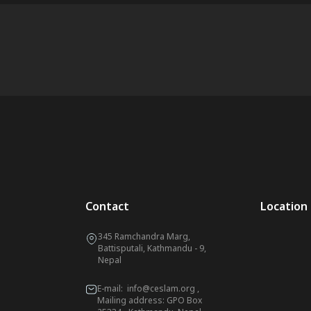
Contact
Location
345 Ramchandra Marg,
Battisputali, Kathmandu - 9,
Nepal
E-mail:
info@ceslam.org
,
Mailing address: GPO Box