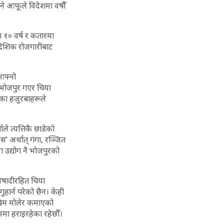
े आफूले विदेशमा वर्षौँ
ा १० वर्ष र कतारमा
वैदेशिक रोजगारीबाट
 आफ्नो
 भोजपुर गएर चिया
का हजुरबाहरूले
 त्यत्तिकै छाडेको
अर्थात् गंगा, रञ्जित
ा उद्योग नै भोजपुरको
िषादीरहित चिया
हार्न परेको छैन। केही
जोखिम मोलेर कमाएको
मा हराइरहेका रहेछौँ।