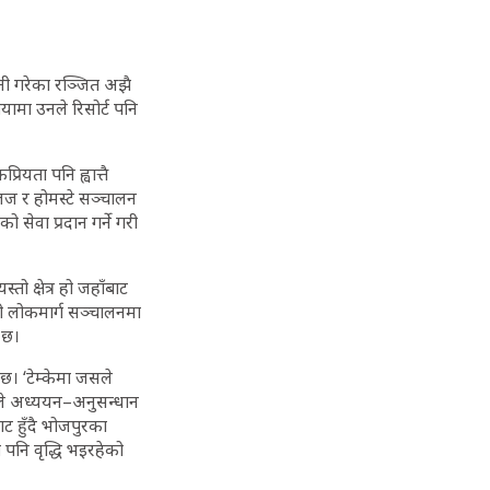
नी गरेका रञ्जित अझै
यामा उनले रिसोर्ट पनि
ियता पनि ह्वात्तै
लज र होमस्टे सञ्चालन
सेवा प्रदान गर्ने गरी
ो क्षेत्र हो जहाँबाट
डी लोकमार्ग सञ्चालनमा
 छ।
छ। ‘टेम्केमा जसले
टकले अध्ययन–अनुसन्धान
ट हुँदै भोजपुरका
 पनि वृद्धि भइरहेको