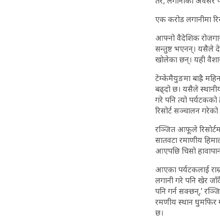
तर, लगानीको अवसर प
एक करोड लगानीमा रिस
आफ्नो वैदेशिक रोजगा
सन्तुष्ट भएनन्। यसैले
खोलेका छन्। यही वैशा
टेम्केमैयुङमा बाह्रै म
बढ्दो छ। यसैले स्थान
गरे पनि त्यो पर्यटकको
रिसोर्ट सञ्चालन गरेको ह
रञ्जित आफूले रिसोर्टमा
सातवटा रमाणीय हिमालस
आएपछि चिसो हावापानी
आएका पर्यटकलाई राम्रो
लगानी गरे पनि खेर जाँ
पनि गर्न सक्छन्,’ रञ
रमणीय स्थान घुमफिर गर्
छ।