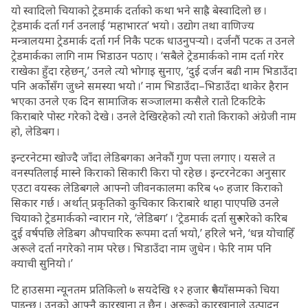
यो स्वादिलो चियाको ट्रेडमार्क दर्ताको कथा भने साह्रै बेस्वादिलो छ ।
ट्रेडमार्क दर्ता गर्न उनलाई ‘महाभारत’ भयो । उद्योग तथा वाणिज्य
मन्त्रालयमा ट्रेडमार्क दर्ता गर्न निकै पटक धाउनुपर्‍यो । दर्जनौं पटक त उनले
ट्रेडमार्कका लागि नाम भिडाउन पठाए । ‘सबैले ट्रेडमार्कको नाम दर्ता गरेर
राखेका हुँदा रहेछन्,’ उनले त्यो भोगाइ सुनाए, ‘दुई दर्जन बढी नाम भिडाउँदा
पनि अर्कोसँग जुध्ने समस्या भयो ।’ नाम भिडाउँदा–भिडाउँदा थाकेर हैरान
भएका उनले एक दिन सामाजिक सञ्जालमा कसैले रातो टिकटिके
किराबारे पोस्ट गरेको देखे । उनले देखिरहेको त्यो रातो किराको अंग्रेजी नाम
हो, लेडिबग ।
इन्टरनेटमा खोज्दै जाँदा लेडिबगका अनेकौं गुण पत्ता लगाए । यसले त
वनस्पतिलाई मास्ने किराको सिकारी किरा पो रहेछ । इन्टरनेटका अनुसार
एउटा वयस्क लेडिबगले आफ्नो जीवनकालमा करिब ५० हजार किराको
सिकार गर्छ । अर्थात् प्रकृतिको कुचिकार किराबारे थाहा पाएपछि उनले
चियाको ट्रेडमार्कको न्वारान गरे, ‘लेडिबग’ । ‘ट्रेडमार्क दर्ता सुरु गरेको करिब
दुई वर्षपछि लेडिबग औपचारिक रूपमा दर्ता भयो,’ हरिले भने, ‘धन्न योचाहिँ
अरूले दर्ता नगरेको नाम परेछ । भिडाउँदा नाम जुधेन । फेरि नाम पनि
क्याची सुनियो ।’
टि हाउसमा न्यूनतम प्रतिकिलो ७ सयदेखि १२ हजार रुपैयाँसम्मको चिया
पाइन्छ । उनको आफ्नै कारखाना त छैन । अरूको कारखानाले उत्पादन