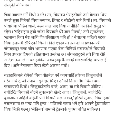
संस्कृति बनिसक्यो ।’
चिया व्यापार गर्ने निधो त गरे । तर, चियाका भेराइटीबारे उनी बेखबर थिए ।
उनले सुरुमा चिनेको चिया ब्ल्याक, लिफ्ट र सीटीसी मात्रै थियो । तर, चियाको
पोखरीमा पौडिन थाले, बल्ल चाल पाए चिया त पौडिनै नसकिने समुद्र पो
रहेछ । ‘गहिराइमा डुब्दै जाँदा चियाबारे धेरै ज्ञान मिल्यो,’ उनी सुनाउँछन्,
‘खासमा चिया मेरा लागि विश्वविद्यालय पनि हो ।’ नेपालमा पहिलो पटक
चिया इलाममै रोपिएको थियो । विसं १९२० मा तत्कालीन प्रधानमन्त्री
जंगबहादुर राणा चीन भ्रमणमा गएका बेला चिनियाँ समकक्षीले चियाको
बिरुवा उपहार दिएको इतिहासमा उल्लेख छ । जंगबहादुरले त्यो चिया रोप्ने
आदेश तत्कालीन बडाहाकिम जंगबहादुरकै ज्वाइँ गजराजसिंह थापालाई
दिए । अनि नेपालमा चिया खेती आरम्भ भयो ।
बडाहाकिमले रोपेको चिया गोडमेल गर्ने कामचाहिँ हरिका जिजुबाजेले
गरेका थिए, जो सेनाका सुवेदार थिए । उनैको निगरानीमा चिया बगान
फस्टाएको थियो । जिजुबाजेपछि बाजे, आमा, बा सबै चियामै जोडिए ।
वर्षौंदेखि चियाको बोटमै लुकामारी खेल्दै आए । ‘जिजुबाजे, बाजेदेखि
बुबाआमा अहिले बहिनी पनि चियामै संलग्न छन्,’ हरिले सुनाए, ‘चिया हाम्रो
नसानसामा छ भन्दा पनि हुन्छ ।’ पछिल्लो समय भने हरि आफ्नै ट्रेडमार्कमा
चिया बिक्री गर्छन् । ‘लेडिबग’ नामको ट्रेडमार्क पूर्वमा चर्चित मानिन्छ ।