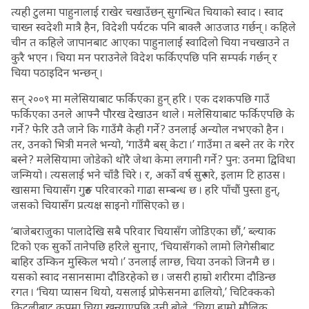
त्यही टुलमा पाहुनालाई राखेर चखाउँछन् सुगन्धित चियाको स्वाद । स्वाद
चाख्न स्वदेशी मात्रै हैन, विदेशी पर्यटक पनि बाक्लै आउजाउ गर्छन् । कहिले
चीन त कहिले जापानबाट आएका पाहुनालाई स्वादिलो चिया नचखाउने त
कुरै भएन । चिया मन पराउनेले विदेश फर्किएपछि पनि सम्पर्क गर्छन् र
चिया पठाइदिन भन्छन् ।
सन् २००९ मा मलेसियाबाट फर्किएका हुन् हरि । एक दशकपछि गाउँ
फर्किएका उनले आफ्नै पौरख देखाउन थाले । मलेसियाबाट फर्किएपछि के
गर्ने ? फेरि उतै जाने कि गाउँमै केही गर्ने ? उनलाई अन्योल नभएको हैन ।
तर, उनको भित्री मनले भन्यो, ‘गाउँमै बस् केटा ।’ गाउँमा त बस्ने तर के गरेर
बस्ने ? मलेसियामा जोडेको थोरै जेथा केमा लगानी गर्ने ? पुन: उनमा द्विविधा
जन्मियो । त्यसलाई भने चाँडै चिरे । र, अर्को वर्ष सुरु गरे, इलाम टि हाउस ।
खासमा चियासँग गुरुङ परिवारको गाढा सम्बन्ध छ । हरि पाँचौं पुस्ता हुन्,
जसको चियासँग प्रत्यक्ष साइनो गाँसिएको छ ।
‘बाजेबराजुका पालादेखि सबै परिवार चियासँग जोडिएका छौं,’ ब्ल्याक
टिको एक सुर्को तानेपछि हरिले सुनाए, ‘चियासँगको लामो लिगेसीबाट
बाहिर उम्किन मुस्किल भयो ।’ उनलाई लाग्छ, चिया उनको जिनमै छ ।
यसको स्वाद नसानसामा दौडिरहेको छ । जसरी हाम्रो शरीरमा दौडिन्छ
रगत । ‘चिया प्यासन थियो, यसलाई प्रोफेसनमा ढालियो,’ चिटिक्कको
किट्लीबाट कपमा चिया खन्याएपछि उनी बोले, ‘चिया हाम्रो मौलिक