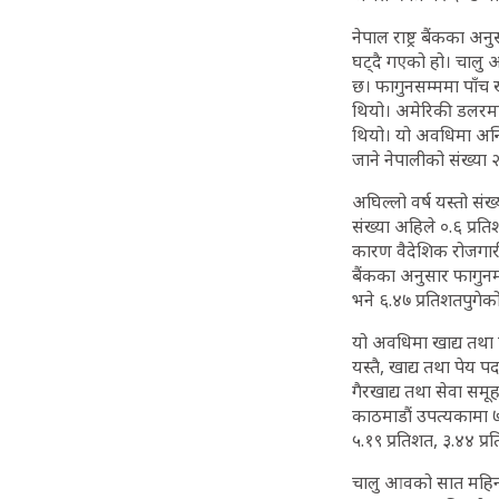
नेपाल राष्ट्र बैंकका 
घट्दै गएको हो। चालु आ
छ। फागुनसम्ममा पाँच ख
थियो। अमेरिकी डलरमा 
थियो। यो अवधिमा अन्त
जाने नेपालीको संख्या 
अघिल्लो वर्ष यस्तो सं
संख्या अहिले ०.६ प्रत
कारण वैदेशिक रोजगारी
बैंकका अनुसार फागुनम
भने ६.४७ प्रतिशतपुगेक
यो अवधिमा खाद्य तथा पे
यस्तै, खाद्य तथा पेय 
गैरखाद्य तथा सेवा समूह 
काठमाडौं उपत्यकामा ७.
५.१९ प्रतिशत, ३.४४ प्र
चालु आवको सात महिनामा