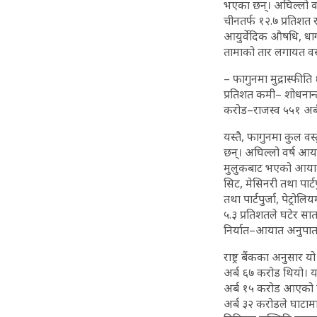
भएका छन्। अघिल्लो वर्ष
चीनतर्फ १२.७ प्रतिशत 
आयुर्वेदिक औषधि, धागो
तामाको तार लगायत वस्
– फागुनमा मुद्रास्फीत
प्रतिशत कमी– शोधनान
करोड–राजस्व ५५१ अर्
यस्तै, फागुनमा कुल व
छन्। अघिल्लो वर्ष आ
मुलुकबाट भएको आयात 
सिट, मेसिनरी तथा पार
तथा पार्टपुर्जा, पेट्
५.३ प्रतिशतले घटेर सा
निर्यात–आयात अनुपात ८
राष्ट्र बैंकका अनुसा
अर्ब ६७ करोड थियो। यस्
अर्ब १५ करोड आएको थि
अर्ब ३२ करोडले घाटामा