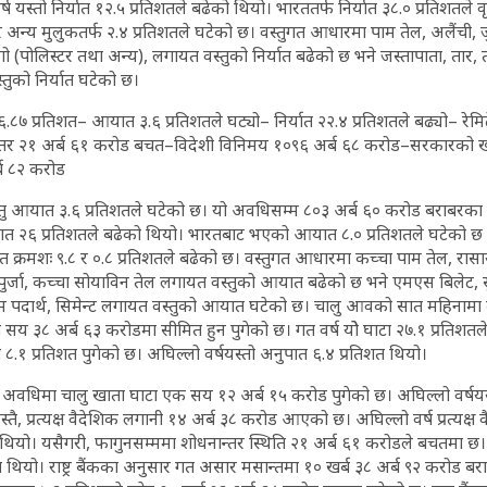
 यस्तो निर्यात १२.५ प्रतिशतले बढेको थियो। भारततर्फ निर्यात ३८.० प्रतिशतले 
र अन्य मुलुकतर्फ २.४ प्रतिशतले घटेको छ। वस्तुगत आधारमा पाम तेल, अलैंची,
 (पोलिस्टर तथा अन्य), लगायत वस्तुको निर्यात बढेको छ भने जस्तापाता, तार,
तुको निर्यात घटेको छ।
ि ६.८७ प्रतिशत– आयात ३.६ प्रतिशतले घट्यो– निर्यात २२.४ प्रतिशतले बढ्यो– रेम
्तर २१ अर्ब ६१ करोड बचत–विदेशी विनिमय १०९६ अर्ब ६८ करोड–सरकारको खर
ब ८२ करोड
स्तु आयात ३.६ प्रतिशतले घटेको छ। यो अवधिसम्म ८०३ अर्ब ६० करोड बराबरक
यात २६ प्रतिशतले बढेको थियो। भारतबाट भएको आयात ८.० प्रतिशतले घटेको छ
क्रमशः ९.८ र ०.८ प्रतिशतले बढेको छ। वस्तुगत आधारमा कच्चा पाम तेल, रा
्टपुर्जा, कच्चा सोयाविन तेल लगायत वस्तुको आयात बढेको छ भने एमएस बिलेट
रोलियम पदार्थ, सिमेन्ट लगायत वस्तुको आयात घटेको छ। चालु आवको सात महिनामा क
त सय ३८ अर्ब ६३ करोडमा सीमित हुन पुगेको छ। गत वर्ष योे घाटा २७.१ प्रतिशतल
.१ प्रतिशत पुगेको छ। अघिल्लो वर्षयस्तो अनुपात ६.४ प्रतिशत थियो।
र यो अवधिमा चालु खाता घाटा एक सय १२ अर्ब १५ करोड पुगेको छ। अघिल्लो वर्ष
तै, प्रत्यक्ष वैदेशिक लगानी १४ अर्ब ३८ करोड आएको छ। अघिल्लो वर्ष प्रत्यक्ष 
यो। यसैगरी, फागुनसम्ममा शोधनान्तर स्थिति २१ अर्ब ६१ करोडले बचतमा छ। 
 थियो। राष्ट्र बैंकका अनुसार गत असार मसान्तमा १० खर्ब ३८ अर्ब ९२ करोड बर