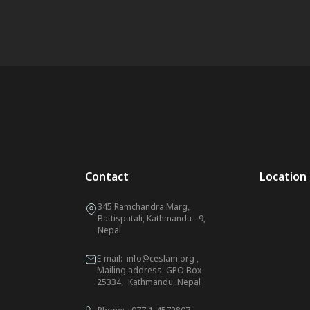
Contact
Location
345 Ramchandra Marg,
Battisputali, Kathmandu - 9,
Nepal
E-mail:
info@ceslam.org
,
Mailing address: GPO Box
25334, Kathmandu, Nepal