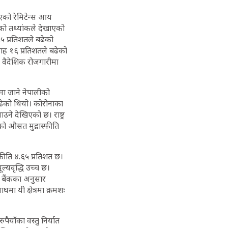
ाएको रेमिटेन्स आय
कको तथ्यांकले देखाएको
५ प्रतिशतले बढेको
ाह १६ प्रतिशतले बढेको
 वैदेशिक रोजगारीमा
ीमा जाने नेपालीको
बढेको थियो। कोरोनाका
े देखिएको छ। राष्ट्र
को औसत मुद्रास्फीति
्फीति ४.६५ प्रतिशत छ।
ल्यवृद्धि उच्च छ।
्र बैंकका अनुसार
मा यी क्षेत्रमा क्रमशः
याँका वस्तु निर्यात