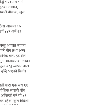
वृद्धि भएको छ भने
 जुटका सामान,
 तयारी पोसाक, जुस,
िटेन्स आयमा ०.५
्च ४४९ अर्ब २३
ा वस्तु आयात भएका
 भने चीन तथा अन्य
सायनिक मल, हट रोल
, सुन, यातायातका साधन
ुल वस्तु व्यापार घाटा
े वृद्धि भएको थियो।
यस्तो घाटा एक सय ६६
वैदेशिक लगानी पाँच
अघिल्लो वर्ष यो ४९
ाबर रहेको कुल विदेशी