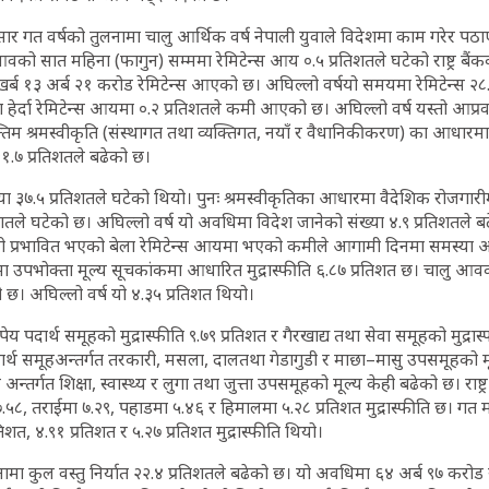
अनुसार गत वर्षको तुलनामा चालु आर्थिक वर्ष नेपाली युवाले विदेशमा काम गरेर पठ
वको सात महिना (फागुन) सम्ममा रेमिटेन्स आय ०.५ प्रतिशतले घटेको राष्ट्र बैं
र्ब १३ अर्ब २१ करोड रेमिटेन्स आएको छ। अघिल्लो वर्षयो समयमा रेमिटेन्स २८.
हेर्दा रेमिटेन्स आयमा ०.२ प्रतिशतले कमी आएको छ। अघिल्लो वर्ष यस्तो आप्रव
िम श्रमस्वीकृति (संस्थागत तथा व्यक्तिगत, नयाँ र वैधानिकीकरण) का आधारमा
२१.७ प्रतिशतले बढेको छ।
ख्या ३७.५ प्रतिशतले घटेको थियो। पुनः श्रमस्वीकृतिका आधारमा वैदेशिक रोजगार
िशतले घटेको छ। अघिल्लो वर्ष यो अवधिमा विदेश जानेको संख्या ४.९ प्रतिशतले 
 प्रभावित भएको बेला रेमिटेन्स आयमा भएको कमीले आगामी दिनमा समस्या आउन
ा उपभोक्ता मूल्य सूचकांकमा आधारित मुद्रास्फीति ६.८७ प्रतिशत छ। चालु आव
ो छ। अघिल्लो वर्ष यो ४.३५ प्रतिशत थियो।
य पदार्थ समूहको मुद्रास्फीति ९.७९ प्रतिशत र गैरखाद्य तथा सेवा समूहको मुद्रास
पदार्थ समूहअन्तर्गत तरकारी, मसला, दालतथा गेडागुडी र माछा–मासु उपसमूहको मू
अन्तर्गत शिक्षा, स्वास्थ्य र लुगा तथा जुत्ता उपसमूहको मूल्य केही बढेको छ। राष्ट
५८, तराईमा ७.२९, पहाडमा ५.४६ र हिमालमा ५.२८ प्रतिशत मुद्रास्फीति छ। गत माघ
तिशत, ४.९१ प्रतिशत र ५.२७ प्रतिशत मुद्रास्फीति थियो।
 कुल वस्तु निर्यात २२.४ प्रतिशतले बढेको छ। यो अवधिमा ६४ अर्ब ९७ करोड रुपै