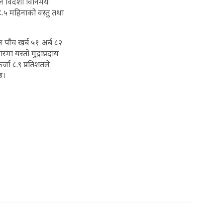
कले विदेशी विनिमय
.५ महिनाको वस्तु तथा
पाँच खर्ब ५१ अर्ब ८२
ा यस्तो मुद्राप्रदाय
र्जा ८.९ प्रतिशतले
छ।