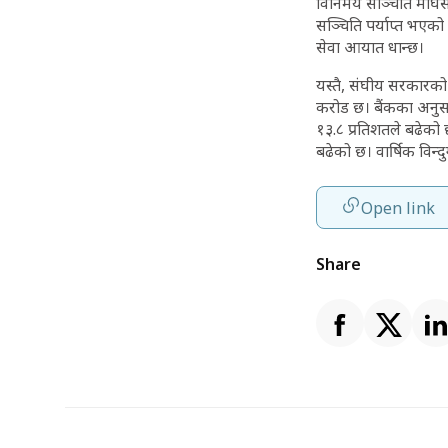
विनिमय सञ्चिति माघसम्
सञ्चिति पर्याप्त भएक
सेवा आयात धान्छ।
यस्तै, संघीय सरकारको
करोड छ। बैंकका अनुसार 
१३.८ प्रतिशतले बढेको छ
बढेको छ। वार्षिक विन्द
Open link
Share