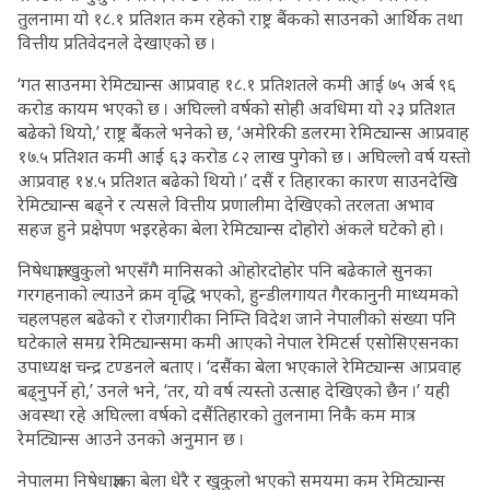
तुलनामा यो १८.१ प्रतिशत कम रहेको राष्ट्र बैंकको साउनको आर्थिक तथा
वित्तीय प्रतिवेदनले देखाएको छ ।
‘गत साउनमा रेमिट्यान्स आप्रवाह १८.१ प्रतिशतले कमी आई ७५ अर्ब ९६
करोड कायम भएको छ । अघिल्लो वर्षको सोही अवधिमा यो २३ प्रतिशत
बढेको थियो,’ राष्ट्र बैंकले भनेको छ, ‘अमेरिकी डलरमा रेमिट्यान्स आप्रवाह
१७.५ प्रतिशत कमी आई ६३ करोड ८२ लाख पुगेको छ । अघिल्लो वर्ष यस्तो
आप्रवाह १४.५ प्रतिशत बढेको थियो ।’ दसैं र तिहारका कारण साउनदेखि
रेमिट्यान्स बढ्ने र त्यसले वित्तीय प्रणालीमा देखिएको तरलता अभाव
सहज हुने प्रक्षेपण भइरहेका बेला रेमिट्यान्स दोहोरो अंकले घटेको हो ।
निषेधाज्ञा खुकुलो भएसँगै मानिसको ओहोरदोहोर पनि बढेकाले सुनका
गरगहनाको ल्याउने क्रम वृद्धि भएको, हुन्डीलगायत गैरकानुनी माध्यमको
चहलपहल बढेको र रोजगारीका निम्ति विदेश जाने नेपालीको संख्या पनि
घटेकाले समग्र रेमिट्यान्समा कमी आएको नेपाल रेमिटर्स एसोसिएसनका
उपाध्यक्ष चन्द्र टण्डनले बताए । ‘दसैंका बेला भएकाले रेमिट्यान्स आप्रवाह
बढ्नुपर्ने हो,’ उनले भने, ‘तर, यो वर्ष त्यस्तो उत्साह देखिएको छैन ।’ यही
अवस्था रहे अघिल्ला वर्षको दसैंतिहारको तुलनामा निकै कम मात्र
रेमट्यिान्स आउने उनको अनुमान छ ।
नेपालमा निषेधाज्ञाका बेला धेरै र खुकुलो भएको समयमा कम रेमिट्यान्स