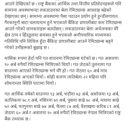
आउने देखिएको छ । राष्ट्र बैंकका आर्थिक तथा वित्तीय प्रतिवेदनहरूले पनि
सामान्य अवस्थाभन्दा लकडाउनका बेला रेमिट्यान्स आप्रवाह बढेको
देखाएका छन् । सामान्य अवस्थामा पैसा पठाउन प्रयोग हुने हुन्डीलगायत
गैरकानुनी बाटा चलायमान हुने भएकाले बैंकिङ प्रणालीबाट कम रेमिट्यान्स
आउने गरेको जानकारहरू बताउँछन् । लकडाउनका बेला अर्थतन्त्रका धेरै
क्षेत्र ठप्प र हिँडडुलमा समस्या हुने भएकाले अनौपचारिक माध्यमका
गतिविधि पनि शिथिल हुँदा बैंकिङ प्रणालीबाट आउने रेमिट्यान्स बढ्ने
गरेको उनीहरूको बुझाइ छ ।
मासिक रुपमा हेर्दा पनि गत साउनमा रेमिट्यान्स घटेको छ । गत असारमा
९० अर्ब रुपैयाँ रेमिट्यान्स भित्रिएको थियो । गत जेठको तुलनामा गत
साउनमा आएको रेमिट्यान्स भने धेरै हो । गत जेठमा ६० अर्ब मात्र
रेमिट्यान्स आएको थियो । सोही कारण त्यतिबेला २२ महिना पनि
शोधनान्तर स्थिति घाटामा थियो ।
गत आर्थिक वर्षको साउनमा ९३ अर्ब, भदौमा ७३ अर्ब, असोजमा ९३ अर्ब,
कात्तिकमा ७८.९ अर्ब, मंसिरमा ७९ अर्ब, पुसमा साढे ७८ अर्ब, माघमा साढे
७२ अर्ब, फागुनमा साढे ७४ अर्ब, चैतमा ८७ अर्ब, वैशाखमा करिब ८१ अर्ब,
जेठमा ६० अर्ब र असारमा ९० अर्ब रुपैयाँ रेमिट्यान्स नेपाल भित्रिएको राष्ट्र
बैंक तथ्यांक छ ।