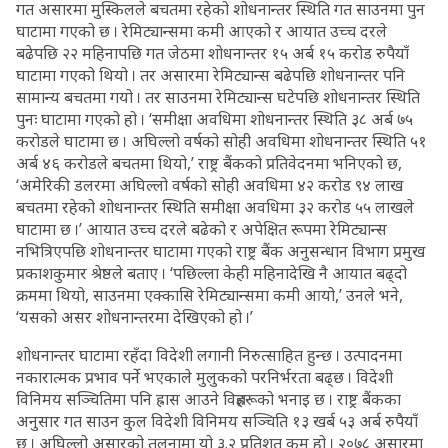
गत असारमा मुस्किलले बचतमा रहेको शोधनान्तर स्थिति गत साउनमा पुन
घाटामा गएको छ । रेमिट्यान्समा कमी आएको र आयात उच्च दरले
बढेपछि २२ महिनापछि गत जेठमा शोधनान्तर १५ अर्ब १५ करोड रुपैयाँ
घाटामा गएको थियो । तर असारमा रेमिट्यान्स बढेपछि शोधनान्तर पनि
सामान्य बचतमा गयो । तर साउनमा रेमिट्यान्स घटेपछि शोधनान्तर स्थिति
पुनः घाटामा गएको हो । ‘समीक्षा अवधिमा शोधनान्तर स्थिति ३८ अर्ब ७५
करोडले घाटामा छ । अघिल्लो वर्षको सोही अवधिमा शोधनान्तर स्थिति ५१
अर्ब ४६ करोडले बचतमा थियो,’ राष्ट्र बैंकको प्रतिवेदनमा भनिएको छ,
‘अमेरिकी डलरमा अघिल्लो वर्षको सोही अवधिमा ४२ करोड ९४ लाख
बचतमा रहेको शोधनान्तर स्थिति समीक्षा अवधिमा ३२ करोड ५५ लाखले
घाटामा छ ।’ आयात उच्च दरले बढेको र अपेक्षित रूपमा रेमिट्यान्स
नभित्रिएपछि शोधनान्तर घाटामा गएको राष्ट्र बैंक अनुसन्धान विभाग प्रमुख
प्रकाशकुमार श्रेष्ठले बताए । ‘पछिल्ला केही महिनादेखि नै आयात बढ्दो
क्रममा थियो, साउनमा एक्कासि रेमिट्यान्समा कमी आयो,’ उनले भने,
‘यसको असर शोधनान्तरमा देखिएको हो ।’
शोधनान्तर घाटामा रहँदा विदेशी लगानी निरुत्साहित हुन्छ । उत्पादनमा
नकारात्मक प्रभाव पर्ने भएकाले मुलुकको परनिर्भरता बढ्छ । विदेशी
विनिमय सञ्चितिमा पनि ह्रास आउने विज्ञहरूको भनाइ छ । राष्ट्र बैंकका
अनुसार गत साउन कुल विदेशी विनिमय सञ्चिति १३ खर्ब ५३ अर्ब रुपैयाँ
छ । अघिल्लो असारको तुलनामा यो ३.२ प्रतिशत कम हो । २०७८ असारमा