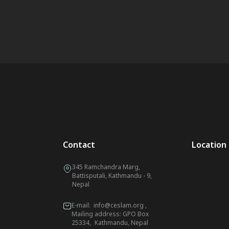
Contact
Location
345 Ramchandra Marg,
Battisputali, Kathmandu - 9,
Nepal
E-mail:
info@ceslam.org
,
Mailing address: GPO Box
25334, Kathmandu, Nepal