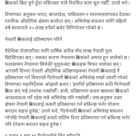
श्रमिकको बिदा हुने हुँदा मंसिरबाट मात्रै नियमित काम सुरु गर्छौँ,’ उनले भने ।
विभागका अनुसार भारत, बंगलादेश, पाकिस्तान र म्यानमारलगायत देशका
नागरिक औद्योगिक क्षेत्रमा कार्यरत छन् । अभिलेख संकलन लागि पहिलो
वर्ष सरकारले १५ लाख रुपैयाँ बजेट विनियोजन गरेको छ ।
नेपाली श्रमिकलाई प्रतिस्थापन गरिने
वैदेशिक रोजगारीका लागि वार्षिक करिब पाँच लाख नेपाली युवा
बिदेसिएका छन् । जसका कारण नेपालमा श्रमिकको अभाव हुन थालेको छ ।
फलस्वरूप नेपालमा छिमेकी मुलुकबाट श्रमिकहरू भित्रन थालेका छन् ।
आगामी दिनमा नेपाली औद्योगिक प्रतिष्ठानहरूमा नेपाली श्रमिकलाई नै
प्रतिस्थापन गर्न विभागले गैरनेपाली श्रमिकको अभिलेख राख्ने तयारी गरेको
विभागका महानिर्देशक ओझाले बताए । ‘हामीले प्रतिष्ठानमा कति गैरनेपाली
श्रमिक छन् भन्ने तथ्यांक राख्नेछौँ । साथै, प्रतिष्ठानमा कस्ता खालका श्रमिकको
आवश्यकता पर्ने रहेछ भन्ने अभिलेख पनि राख्नेछौँ । जसअनुसार उक्त
क्षेत्रमा नेपाली श्रमिकलाई कसरी प्रतिस्थापन गर्न सकिन्छ भनेर योजना
बनाउन सहज हुनेछ,’ उनले भने, ‘गैरनेपाली श्रमिकको अभिलेख संकलन
गरेपछि नेपाली श्रमिकलाई कस्तो तालिम दिएर प्रतिस्थापन गर्न सकिन्छ भनेर
पनि योजना बनाउन सहज हुनेछ ।’
१ हजार १ सय १९ गैरनेपालीले लिए स्वीकृति