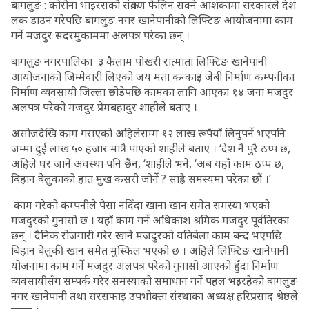
बागलुङ : कोरोना भाइरसको संक्रमण फैलिन सक्ने आशंकामा सरकारले देश
लक डाउन गरेपछि बागलुङ नगर खानेपानीको लिफ्टिङ आयोजनामा काम
गर्ने मजदुर सदरमुकाममा अलपत्र परेका छन् ।
बागलुङ नगरपालिका ३ कैलाम पोखरी रात्माता लिफ्टिङ खानेपानी
आयोजनाको जिम्मेवारी लिएको जय मता कन्काइ जेबी निर्माण कम्पनीका
निर्माण व्यवसायी जिल्ला छोडेपछि कामका लागि आएका १४ जना मजदुर
अलपत्र परेको मजदुर प्रेमबहादुर शाहीले बताए ।
असोजदेखि काम गराएको अहिलेसम्म १२ लाख रूपैयाँ लिनुपर्ने भएपनि
जम्मा दुई लाख ५० हजार मात्रै पाएको शाहीले बताए । ‘देश नै पुरै ठप्प छ,
अहिले घर जाने अवस्था पनि छैन, ‘शाहीले भने, ‘अब यहाँ काम ठप्प छ,
बिहान बेलुकाको हात मुख कसरी जोर्ने ? साह्रै समस्यमा परेका छौं ।’
काम गरेको कम्पनीले पैसा नदिँदा खाना खान समेत समस्या भएको
मजदुरको गुनासो छ । यहाँ काम गर्ने अधिकांश श्रमिक मजदुर पूर्वतिरका
छन् । दैनिक रोजगारी गरेर खाने मजदुरको यतिबेला काम बन्द भएपछि
बिहान बेलुकी खान समेत मुस्किल भएको छ । अहिले लिफ्टिङ खानेपानी
योजनामा काम गर्ने मजदुर अलपत्र परेको गुनासो आएको हुँदा निर्माण
व्यवसायीसँग सम्पर्क गरेर समस्याको समाधान गर्ने पहल भइरहेको बागलुङ
नगर खानेपानी तथा सरसफाइ उपभोक्ता संस्थाका अध्यक्ष हरिप्रसाद श्रेष्ठले