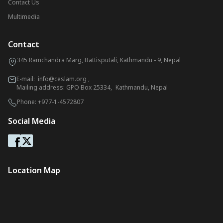
Contact Us
Multimedia
Contact
345 Ramchandra Marg, Battisputali, Kathmandu - 9, Nepal
E-mail:
info@ceslam.org
,
Mailing address: GPO Box 25334, Kathmandu, Nepal
Phone:
+977-1-4572807
Social Media
Location Map