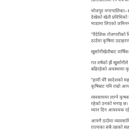
भोजपुर नगरपालिका–१२
देखेको खेती प्रविधिक
भाडामा लिएको जमिनमा 
“वैदेशिक रोजगारीको सि
ठाउँमा कृषिमा उदाहरणी
खुर्सानीखेतीबाट वार्ष
गत वर्षको झैं खुर्सान
बढिरहेको अवस्थामा कृष
“हामी धेरै स्वदेशको मह
कृषिबाट पनि राम्रो आम
व्यवसायमा लाग्ने क
रहेको उनको भनाइ छ। य
ध्यान दिन आवश्यक रह
आफ्नै ठाउँमा व्यावसाय
राज्यका सबै तहको सह