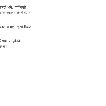
उनले भने, “पहुँचको
ोकारवाला पक्षले ध्यान
नले बताए। खुर्सानीबाट
ियामा त्यहाँको
ाइ छ।