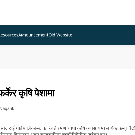
Resources
Announcement
Old Website
र्केर कृषि पेशामा
Nagarik
प्रसाद राई गाउँपालिका–८ का रेवतीरमण थापा कृषि व्यवसायमा लागेका छन्। वै
ियामा बिताएका थापा व्यावसायिक खुर्सानीखेतीमा जुटेका हुन्।