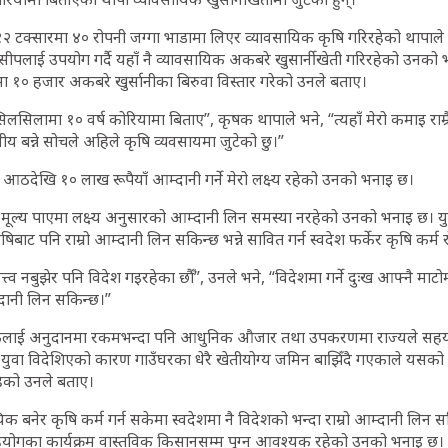
 टक्सारमा ४० रोपनी जग्गा भाडामा लिएर व्यावसायिक कृषि गरिरहेको थापाले
ो सीपलाई उपयोग गर्दै यहाँ नै व्यावसायिक अकबरे खुसार्नीखेती गरिरहेको उनक
१० हजार अकबरे खुर्सानीका बिरुवा विस्तार गरेको उनले बताए।
लसिलामा १० वर्ष कोरियामा बिताए”, कृषक थापाले भने, “त्यहाँ मेरो कमाइ राम्
य बन्ने सोचले अहिले कृषि व्यवसायमा जुटेको छु।”
िक आठदेखि १० लाख रूपैयाँ आम्दानी गर्ने मेरो लक्ष्य रहेको उनको भनाइ छ।
ीले मूल्य पाएमा लक्ष्य अनुसारको आम्दानी लिन समस्या नरहेको उनको भनाइ छ। य
िबाट पनि राम्रो आम्दानी लिन सकिन्छ भन्ने सावित गर्न स्वदेश फर्केर कृषि कर्
त्त्व नबुझेर पनि विदेश गइरहेका छौँ”, उनले भने, “विदेशमा गर्ने दुःख आफ्नै माटोम
्दानी लिन सकिन्छ।”
ृषकलाई अनुदानमा रकमभन्दा पनि आधुनिक औजार तथा उपकरणमा राज्यले सहय
ुवा विदेशिएको कारण गाउँघरका धेरै खेतीयोग्य जमिन बाझिँदै गएकाले यसको 
ेको उनले बताए।
िक बनेर कृषि कर्म गर्न सकेमा स्वदेशमा नै विदेशको भन्दा राम्रो आम्दानी लिन 
योगका कार्यक्रम वास्तविक किसानसम्म पुग्न आवश्यक रहेको उनको भनाइ छ।