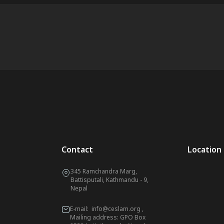
Contact
Location
345 Ramchandra Marg,
Battisputali, Kathmandu - 9,
Nepal
E-mail:
info@ceslam.org
,
Mailing address: GPO Box