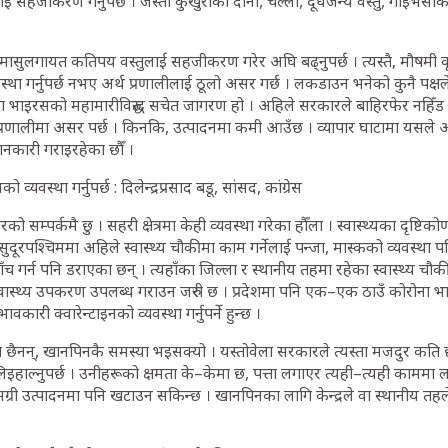
ाई सहजीकरण गर्नुपर्छ । जस्तो कुखुराको दाना, चल्ला, दूधजन्य वस्तु, गाईभैँस
, मासुलगायत कतिपय वस्तुलाई सहजीकरण गरेर अघि बढ्नुपर्छ । त्यस्तै, मौषमी 
्यवस्था गर्नुपर्छ नभए अर्थ प्रणालीलाई ठूलो असर गर्छ । लकडाउन भनेको कुनै पक्षले
 भाइरसको महामारीविरुद्ध सचेत जागरण हो । अहिले सरकारले बाहिरफेर नहिँड भन
प्रणालीमा असर पर्छ । किनकि, उत्पादनमा कमी आउँछ । व्यापार घाटामा यसले
कारी गराइरहेका छौँ ।
 व्यवस्था गर्नुपर्छ : दिलेन्द्रप्रसाद बडू, सांसद, कांग्रेस
ो सम्पर्कमै छु । सहरी क्षेत्रमा केही व्यवस्था गरेका हौँला । स्वास्थ्यका दृष्टि
ुदूरपश्चिममा अहिले स्वास्थ्य चौकीमा काम गर्नेलाई पन्जा, मास्कको व्यवस्था पन
 गर्न पनि डराएका छन् । त्यहाँका जिल्ला र स्थानीय तहमा रहेका स्वास्थ्य चौक
 स्वास्थ्य उपकरण उपलब्ध गराउन जरुरी छ । प्रदेशमा पनि एक–एक ठाउँ कोरोना भाइ
ावकारी क्वारेन्टाइनको व्यवस्था गर्नुपर्ने हुन्छ ।
 छैनन्, खानपिनकै समस्या भइसक्यो । यस्तोवेला सरकारले त्यस्ता मजदुर कति 
क लिइहाल्नुपर्छ । उनीहरूको क्षमता के–केमा छ, पत्ता लगाएर त्यही–त्यही काममा
्री उत्पादनमा पनि खटाउन सकिन्छ । खानपिनका लागि केन्द्रले वा स्थानीय त