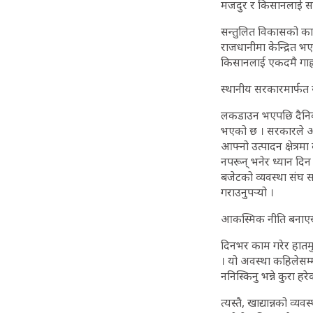
मजदुर र किसानलाई सहयो
सन्तुलित विकासको कार्
राजधानीमा केन्द्रित भए
किसानलाई एकदमै गाह्र
स्थानीय सरकारमार्फत सह
लकडाउन भएपछि दैनिक ज
भएको छ । सरकारले अविल
आफ्नो उत्पादन क्षेत्र
नपरून् भनेर ध्यान दिन 
बजेटको व्यवस्था संघ स
गराउनुपर्‍यो ।
आकस्मिक नीति बनाएर राह
दिनभर काम गरेर हातमु
। यो अवस्था कहिलेसम्म
ननिस्किनु भन्ने कुरा 
त्यस्तै, खाद्यान्नको व