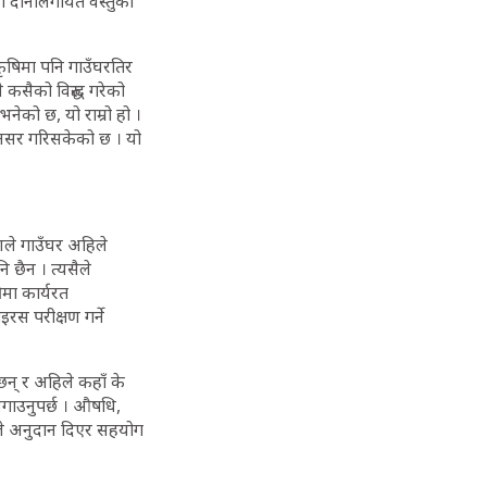
ीको दानालगायत वस्तुको
कृषिमा पनि गाउँघरतिर
 कसैको विरुद्ध गरेको
ेको छ, यो राम्रो हो ।
 असर गरिसकेको छ । यो
कोणले गाउँघर अहिले
ि छैन । त्यसैले
ीमा कार्यरत
रस परीक्षण गर्ने
छन् र अहिले कहाँ के
 लगाउनुपर्छ । औषधि,
हले अनुदान दिएर सहयोग