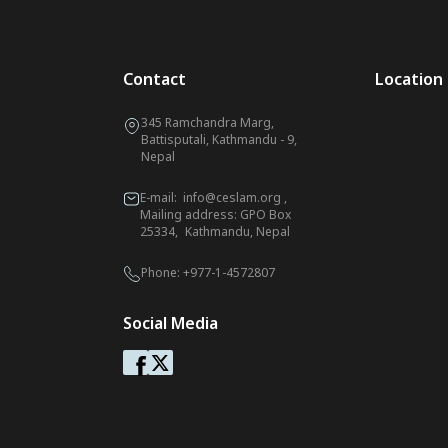
Contact
Location
345 Ramchandra Marg,
Battisputali, Kathmandu - 9,
Nepal
E-mail:
info@ceslam.org
,
Mailing address: GPO Box
25334, Kathmandu, Nepal
Phone:
+977-1-4572807
Social Media