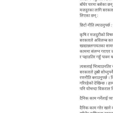
बाँधेर घरमा बसेका छन
मजदुरका लागि सरकारले 
लिएका छन् :
छिटो नीति ल्याउनुपर्छ
कृषि र मजदुरीको विषयमा
सरकारले अविलम्ब कार्यक
खाद्यान्नलगायतका सामग्
काममा संलग्न गराएर ज्या
र पहाडतिर गहुँ पाक्न थ
त्यसलाई भित्र्याउनतिर न
सरकारले तुरुन्तै सोच्न
रणनीति बनाउनुपर्छ । 
गरिरहेको देखिन्छ । हाम
पनि योभन्दा विकराल स
दैनिक काम गर्नेलाई प्या
दैनिक काम गरेर खाने वर्