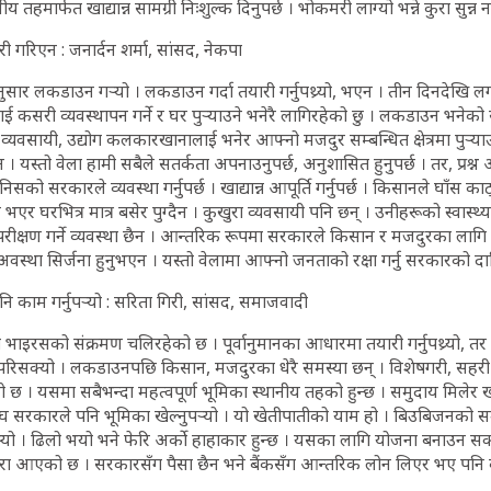
 तहमार्फत खाद्यान्न सामग्री निःशुल्क दिनुपर्छ । भोकमरी लाग्यो भन्ने कुरा सुन्न 
 गरिएन : जनार्दन शर्मा, सांसद, नेकपा
ार लकडाउन गर्‍यो । लकडाउन गर्दा तयारी गर्नुपथ्र्यो, भएन । तीन दिनदेखि लगाता
 कसरी व्यवस्थापन गर्ने र घर पुर्‍याउने भनेरै लागिरहेको छु । लकडाउन भनेको 
व्यवसायी, उद्योग कलकारखानालाई भनेर आफ्नो मजदुर सम्बन्धित क्षेत्रमा पुर्‍या
 भएन । यस्तो वेला हामी सबैले सतर्कता अपनाउनुपर्छ, अनुशासित हुनुपर्छ । तर, प्रश
िसको सरकारले व्यवस्था गर्नुपर्छ । खाद्यान्न आपूर्ति गर्नुपर्छ । किसानले घाँस काट
भएर घरभित्र मात्र बसेर पुग्दैन । कुखुरा व्यवसायी पनि छन् । उनीहरूको स्वास्थ
परीक्षण गर्ने व्यवस्था छैन । आन्तरिक रूपमा सरकारले किसान र मजदुरका लाग
ने अवस्था सिर्जना हुनुभएन । यस्तो वेलामा आफ्नो जनताको रक्षा गर्नु सरकारको दा
काम गर्नुपर्‍यो : सरिता गिरी, सांसद, समाजवादी
 भाइरसको संक्रमण चलिरहेको छ । पूर्वानुमानका आधारमा तयारी गर्नुपथ्र्यो,
 परिसक्यो । लकडाउनपछि किसान, मजदुरका धेरै समस्या छन् । विशेषगरी, सहरी 
रो छ । यसमा सबैभन्दा महत्वपूर्ण भूमिका स्थानीय तहको हुन्छ । समुदाय मिलेर 
ंघ सरकारले पनि भूमिका खेल्नुपर्‍यो । यो खेतीपातीको याम हो । बिउबिजनको स
्‍यो । ढिलो भयो भने फेरि अर्को हाहाकार हुन्छ । यसका लागि योजना बनाउन सक्नु
 कुरा आएको छ । सरकारसँग पैसा छैन भने बैंकसँग आन्तरिक लोन लिएर भए पनि काम