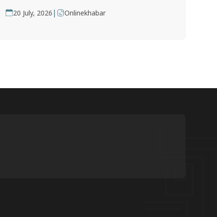
|
20 July, 2026
Onlinekhabar