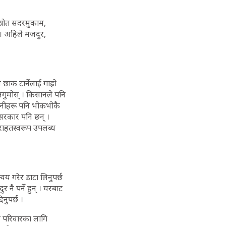
स्रोत सदरमुकाम,
छ । अहिले मजदुर,
क टार्नेलाई गाह्रो
 नगुमोस् । किसानले पनि
। उनीहरू पनि भोकभोकै
य सरकार पनि छन् ।
 राहतस्वरूप उपलब्ध
य गरेर डाटा लिनुपर्छ
नै पर्ने हुन् । घरबाट
नुपर्छ ।
उने परिवारका लागि