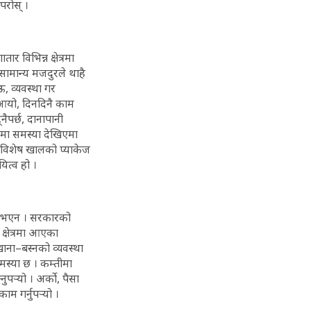
नपरोस् ।
र विभिन्न क्षेत्रमा
सामान्य मजदुरले थाहै
ऊ, व्यवस्था गर
्न आयो, दिनदिनै काम
्नैपर्छ, दानापानी
्यमा समस्या देखिएमा
ि विशेष खालको प्याकेज
यित्व हो ।
 तर भएन । सरकारको
क्षेत्रमा आएका
खाना–बस्नको व्यवस्था
मस्या छ । कम्तीमा
पर्‍यो । अर्को, पैसा
 गर्नुपर्‍यो ।