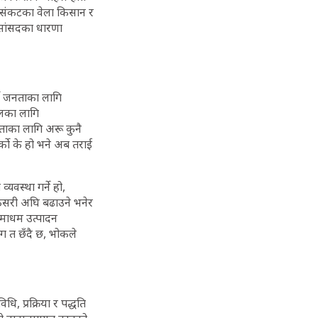
ो संकटका वेला किसान र
ा सांसदका धारणा
र्ने जनताका लागि
कालका लागि
 जनताका लागि अरू कुनै
र्काे के हो भने अब तराई
्यवस्था गर्ने हो,
ि कसरी अघि बढाउने भनेर
धमाधम उत्पादन
रोग त छँदै छ, भोकले
धि, प्रक्रिया र पद्धति