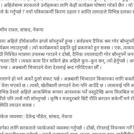
् । अहिलेसम्म सरकारले उनीहरूका लागि केही कार्यक्रम घोषणा गरेको छैन । य
के गर्नुपर्छ ? नयाँ पत्रिकाकर्मी किरण दहाल र शान्ति तामाङले विभिन्न दलक
 : भीम रावल, सांसद, नेकपा
 अहिले दीर्घकालीन ढंगले सोच्नुपर्ने हुन्छ । सर्वप्रथम दैनिक श्रम गरेर बाँच्नुप
्रम ल्याउनुपर्छ । त्यो कार्यक्रमको प्रकृति दुई प्रकारको हुन सक्छ । एक, तत्
री निश्चित मात्रामा उपलब्ध गराउने र दोस्रो, दैनिक ज्यालादारी गरेर बाँच्नुपर्ने
ला दिने । त्यस्ता काम दिन सकिने क्षेत्र अहिले कुन–कुन छन्, त्यो हेर्नुपर्छ । अ
ाल्छ । अन्नबाली भित्र्याउने वेला देशलाई बन्द गरिदिएका छौँ ।
लाग्ने हो भने अर्काे ठूलो संकट पर्छ । अन्नबाली भित्र्याउन किसानका लागि कस्तो व
ुपर्ने वेला भएको छ । त्यस्तै, खेतीबाली लगाउने वेला पनि आउँदै छ । त्यसलाई पन
विभिन्न देशले अहिले आकस्मिक रूपमा आवश्यक पर्ने वस्तुदेखि अन्य चिजबिज 
ीले पनि त्यसै गरी सोच्नुपर्छ । कृषि र मजदुरबारे छिटै नीति बनाउन सकेनौँ भने 
्थिति ल्याउन सक्छ ।
केज व्यवस्था : देवेन्द्र पौडेल, सांसद, नेकपा
गका लागि सरकारले प्याकेजको व्यवस्था गर्नुपर्छ । दोस्रो, रोगलाई नियन्त्रण गर्ने वि