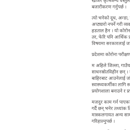
खोजेर कृषिजन्य वस्तुल
बजारीकरण गर्नुपर्छ ।
त्यो भनेको दूध, अन्डा
अप्ठ्यारो नपर्ने गरी व
हडताल हैन । यो कोरोना
तर, फेरि पनि आर्थिक 
विषयमा सरकारलाई जान
प्रदेशमा कोरोना परीक्षणको
म अहिले जिल्ला, गाउँघरक
साधनस्रोतविहीन छन् । स
बाहिरबाट आउनेलाई जाँच
स्वास्थ्यकर्मीका लागि
प्रयोगशाला बनाउने र प्रभ
मजदुर काम गर्न पाएका
गर्दै छन् भनेर तथ्यां
मास्कलगायत अन्य सामग
गरिहाल्नुपर्छ ।