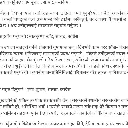
ग गर्नुपर्छ : प्रेम सुवाल, सांसद, नेमकिपा
यक्रम नै भएन, यहाँ । मानिसहरू एक ठाउँमा जम्मा हुनुप¥यो । सबै रोजगारीका 
 । यस्तो विपद्का वेला अब मान्छे एकै ठाउँमा बस्नैनहुने, तर अवस्था नै त्यस्तो 
ो छ । अब उनीहरूलाई सरकारले सहयोग गर्नुपर्छ ।
योग गर्नुपर्‍यो : बालकृष्ण खाँड, सांसद, कांग्रेस
्याला मजदुरी गर्नेले रोजगारी गुमाएका छन् । दिनभरि काम गरेर साँझ–बिहान छा
म्ब त्यस्ता श्रमिकलाई खाद्यान्नको प्रबन्ध गर्नुपर्छ । भोकले उनीहरूको ज्यान
मा काम गर्न पाएका छैनन् । जो गरिब किसान छन्, श्रमिककै रूपमा कार्यरत छन् 
जरुरी छ । भुइँचालोका वेला केन्द्रीय सरकार मात्र थियो । अहिले प्रदेश र स्थानी
रकारले गर्नुप¥यो । स्थानीय जनप्रतिनिधिलाई परिचालन गरेर त्यस्ता मानिसलाई
त दिनुपर्छ : पुष्पा भुषाल, सांसद, कांग्रेस
ख जोर्नेको यकिन तथ्यांक सरकारसँग छैन । सरकारले स्थानीय सरकारसँग समन्व
 लम्बिने हो, अनिश्चित भयो । त्यसैले यसको मारमा सबैभन्दा धेरै किसान र मजदुर 
हरेक पालिका तहसम्म पुगेको छ । त्यसैले सरकारले आकस्मिक नीति बनाएर राहत दि
्यवस्था गर्नुपर्‍यो । विशेष प्याकेजमा उत्पादनमा राहत दिने, दैनिक कमाएर घर चला