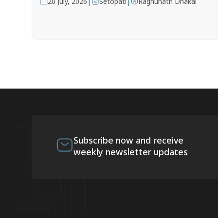
|
|
20 July, 2026
Setopati
Raghunath Dhakal
Subscribe now and receive
weekly newsletter updates