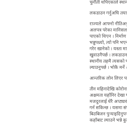
चुनौती थपिएकाले स्थानीय
लकडाउन गर्नुअघि तयारी
राज्यले आफ्नो नीतिअनुस
अलपत्र परेका मानिसलाई
पाएको थिएन । निर्माण 
भन्नुपथ्र्यो, त्यो पनि
गरेर खानेको । यस्ता मान
खुवाउनैपर्छ । लकडाउन 
स्थानीय तहमै त्यसको 
ल्याउनुपर्छ । भोकै मर्
आन्तरिक लोन लिएर पनि 
तीन महिनादेखि कोरोना
अक्षमता यहाँनिर देखा
मजदुरलाई धेरै अप्ठ्या
गर्न सकिन्छ । यसमा स
बिउबिजन पुर्‍याइदिनुपर
कहाँबाट ल्याउने भन्ने