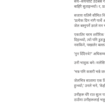
सय–सयचोटि उठबस गराइयो
बाहिरै सुताइन्थ्यो। र, 
सजाय यतिमै सीमित थिए
‘प्रत्येक दिन नांगै पा
जेल बस्नुपर्ने डरले मन 
एकातिर चरम शरीरिक या
दिइन्थ्यो, त्यो पनि डुङ
नसकिने, पखालेर बल्लतल्
‘नुन दिँदैनथे?’ अघिसम्
उनी भावुक बने। मलेसि
‘भन्न पनि कसरी भन्ने जस
जेलभित्र सातामा एक दि
हुन्थ्यो,’ उनले भने, ‘क
उनीहरू धेरै रात सुत्न
ठाउँमा उनीहरूलाई भकुरि