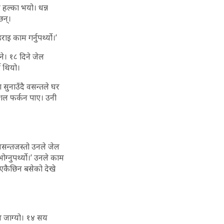
हल्का भयो। धन्न
छन्।
इ काम गर्नुपर्थ्यो।’
भने। १८ दिने जेल
े थियो।
 सुनाउँदै वसन्तले घर
कुशल फर्कन पाए। उनी
वसन्तजस्तो उनले जेल
ोग्नुपर्थ्यो।’ उनले काम
एकैछिन बसेको देखे
ोभ जाग्यो। १४ सय