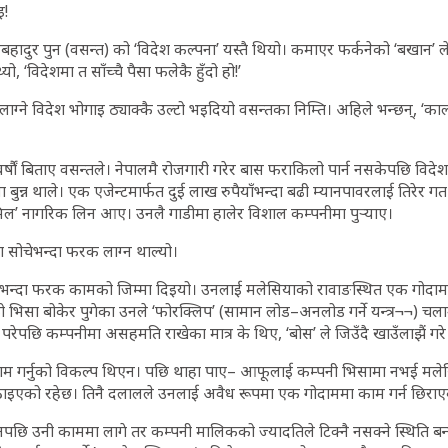
इ!
मबहादुर पुन (वसन्त) को ‘विदेश कल्पना’ यस्तै थियो। कमाएर फर्कनेको ‘बखान’ 
यो, ‘विदेशमा त साँच्चै पैसा फलेकै हुँदो हो!’
ने विदेश भोगाइ ठ्याक्कै उल्टो भइदियो वसन्तका निम्ति। अहिले भन्छन्, ‘काल 
र्षौं बिताए वसन्तले। नेपालमै रोजगारी गरेर बास फराकिलो पार्न नसकेपछि विदे
ा बुन्न थाले। एक एजेन्टमार्फत दुई लाख रुपैयाँभन्दा बढी म्यानपावरलाई तिरेर 
िल’ नागरिक लिन आए। उनलै गाडीमा हालेर विशाल कम्पनीमा पुर्‍याए।
श सोचेभन्दा फरक लाग्न थाल्यो।
भन्दा फरक कामको जिम्मा दिइयो। उनलाई मलेसियाको रावाङस्थित एक गोदाम
ो भिसा बोकेर पुगेका उनले ‘फोरक्लिप’ (सामान लोड–अनलोड गर्ने यन्त्र¬¬) चलाउ
ेपछि कम्पनीमा असहमति राखेका मात्र के थिए, ‘बोस’ ले जिउँदै खाउँलाझैं गरे
म गर्नुको विकल्प थिएन। पछि थाहा पाए– आफूलाई कम्पनी भिसामा नभई मलेस
ठाइएको रहेछ। तिनै दलालले उनलाई अवैध रूपमा एक गोदाममा काम गर्न छिरा
नपछि उनी काममा लागे तर कम्पनी मालिकको ज्यादतिले टिक्नै नसक्ने स्थिति बन्य