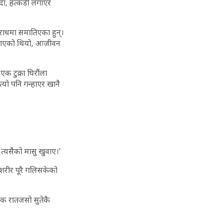
्दा, हत्कडी लगाएर
राधमा समातिएका हुन्।
ल्दै गएको थियो, आजीवन
 टुक्रा घिरौंला
 त्यो पनि गन्हाएर खानै
े त्यसैको मासु खुवाए।’
 शरीर पूरै गलिसकेको
रेक रातजसो सुतेकै