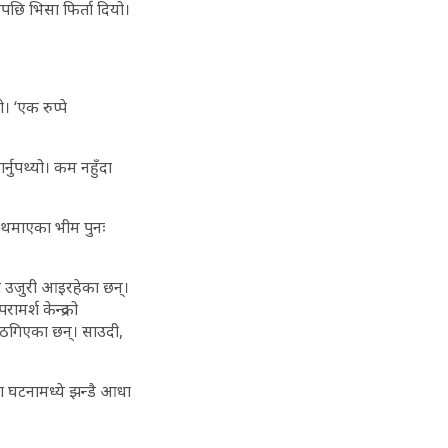
नपछि भिसा फिर्ता दियो।
 ‘एक रुप्पे
नुपथ्यो। कम नहुँदा
 थमाएका भीम पुनः
का उजुरी आइरहेका छन्।
मर्श केन्द्रको
ा ठगिएका छन्। साउदी,
स्ता घटनामध्ये झन्डै आधा