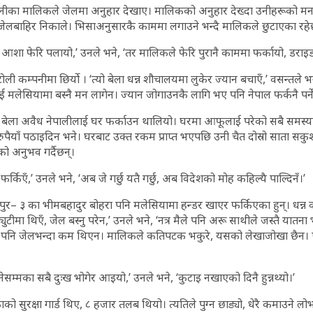
पनीका मालिकले जेलमा अनुहार देखाए। मालिकको अनुहार देख्दा उनीहरूको मन 
जेलबाहिर निकाले। भिसाअनुसारकै काममा लगाउने भन्दै मालिकले छुटाएका रहे
ने आशा फेरि पलायो,’ उनले भने, ‘तर मालिकले फेरि पुरानै काममा फर्कायो, डराइडरा
 टोली कम्पनीमा छिर्यो । ‘त्यो बेला धन्न शौचालयमा लुकेर ज्यान बचाएँ,’ वसन्तले 
मलेसियामा बस्नै मन लागेन। ज्यान जोगाउनकै लागि भए पनि नेपाल फर्कनै पर्न
त्यही बेला अवैध नेपालीलाई घर फर्काउन थालियो। घरमा आफूलाई परेको सबै समस्या
रुपैयाँ पठाइदिन भने। घरबाट उक्त रकम प्राप्त भएपछि उनी चैत दोस्रो साता स
ो अनुभव गर्दैछन्।
फर्किएँ,’ उनले भने, ‘अब जे गर्छु यतै गर्छु, अब विदेशको मोह कहिल्यै पाल्दिनँ।’
ुर– ३ का भीमबहादुर बोहरा पनि मलेसियामा हन्डर खाएर फर्किएका हुन्। धन्न 
्युटीमा थिएँ, जेल बस्नु परेन,’ उनले भने, ‘नत्र मैले पनि अरू साथीले जस्तै यातना भ
दति पनि जेलभन्दा कम थिएन। मालिकले कतिपटक भकुरे, यसको लेखाजोखा छैन। 
नेसम्मका सबै दुःख भोगेर आइयो,’ उनले भने, ‘कुटाइ नखाएको दिनै हुन्नथ्यो।’
ो सुरक्षा गार्ड थिए, ८ हजार तलब थियो। त्यतिले पुग्न छाड्यो, धेरै कमाउने ल