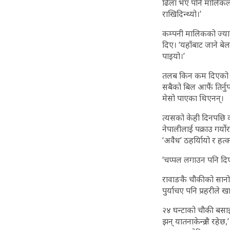
ढिला भए पनि मालिकले भक
राखिदिन्थ्यो।’
कम्पनी मालिकको ज्या
दिए। ‘यहाँबाट जाने बे
पाइयो।’
तलब किन कम दिएको भनेर
सबैको बिल आफैं तिर्न
मेसो पाएका थिएनन्।
त्यसको केही दिनपछि वस
नेपालीलाई पक्राउ गर्य
‘अवैध’ ठहर्याियो र हत
‘चप्पल लगाउन पनि दिएनन
रावाङकै चौकीको सानो
पुर्याचए पनि प्रहरीले
२४ घन्टाको चौकी बसाइ
झन् यातनाकेन्द्र नै रहेछ,