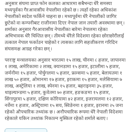
अनुसार संघमा प्राप्त फोन कलका आधारमा सबैभन्दा धेरै समस्या
मध्यपूर्वका गैरआवासीय नेपालीमा रहेको छ । त्यहाँ रहेका अधिकांश
नेपालीको स्वदेश फर्किने चाहना छ । मध्यपूर्वमा धेरै नेपालीको जागिर
छुटेको वा कम्पनीबाट राजीनामा दिएर नेपाल जान तयारी अवस्थामा छन् ।
शर्माका अनुसार गैरआवासीय नेपालीका बारेमा नेपालमा रहेका
अभिभावक धेरै चिन्तित छन् । तीमध्ये धेरैले विदेशमा रहेका छोराछोरीलाई
तत्काल नेपाल फर्काउन चाहेको र त्यसका लागि सहजीकरण गरिदिन
संघसमक्ष आग्रह गरेका छन् ।
परराष्ट्र मन्त्रालयका अनुसार भारतमा १५ लाख, चीनमा ८ हजार, जापानमा
१ लाख, अमेरिकामा २ लाख, क्यानडामा १५ हजार, इटालीमा ५ हजार,
जर्मनीमा १५ हजार, पोर्चुगलमा ५ हजार, फ्रान्समा ५ हजार, बेलायतमा १
लाख ५० हजार, ओमानमा १७ हजार, इराकमा १५ हजार, मलेसियामा ७
लाख, अस्ट्रेलिया १ लाख, स्पेनमा १५ हजार, बहराइनमा ३५ हजार,
थाइल्यान्डमा ५ हजार, कुवेतमा ७० हजार, हङकङमा १५ हजार,
सिंगापुरमा ५ हजार, दक्षिण कोरियामा ४२ हजार, इजरायलमा १२ हजार,
नर्वेमा १ हजार, अस्ट्रियामा १५ सय, स्विडेनमा १ हजार, इरानमा २५ जना
रहेको औपचारिक तथ्यांक छ । अनौपचारिक रूपमा धेरै नेपाली विदेशमा
रहेकाले यकिन तथ्यांक निकाल्न मुस्किल रहेको शर्माले बताए ।