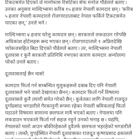
टिकटसमेत दिएको जे मानोफारु रिसोर्टका सेफ मनोज पौडेलले बताए ।
उनका अनुसार माल्दिभ्समा करिब १५ हजार नेपाली कामदार छन् । ‘करिब
५ हजार नेपाली कामदारले रोजगारदाताबाट नेपाल फर्किने टिकटसमेत
पाएका छन्,’ उनले भने ।
माल्दिभ्समा ४ हजार घरेलु कामदार छन् । सरकारले लकडाउन गरेपछि
अधिकांश होटेलहरू बन्द भएका छन् । रोजगारदाताले १ अप्रिलदेखि
प्योकजसहित बिदा दिएको पौडेलले बताए । तर, माल्दिभ्समा नेपाली
दूतावास र कुनै सरकारी प्रतिनिधि नभएका कारण कामदार अन्योलमा
परेको उनले बताए ।
दूतावासलाई छैन चासो
कामदार फिर्ता गर्न सम्बन्धित मुलुकहरूले दबाब दिए पनि नेपाली
दूतावासले भने चासो देखाएका छैनन् । कामदार फिर्ता गर्ने विषयमा
दूतावासले कुनै तयारी समेत गरेको छैन् । कुवेतका लागि नेपाली राजदूत
दुर्गाप्रसाद भण्डारीले गैरकानुनी रूपमा रहेका नेपाली श्रमिकलाई फिर्ता
पठाउने विषयमा सामान्य छलफल मात्रै भएको बताए । नेपालमा पनि
लकडाउन भएकाले फिर्ता गर्न सहज नहुने उनको भनाइ छ । यद्यपि,
नेपालको पालो आउन बाँकी रहेकाले दुवैतर्फ छलफल भइरहेको भण्डारीले
बताए । त्यस्तै, युएईस्थित नेपाली दूतावासका राजदूूत कृष्णप्रसाद ढकालले