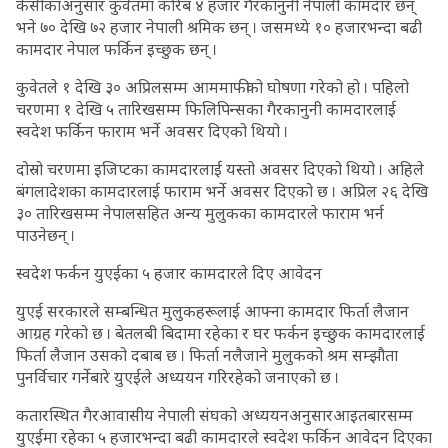
केसीकाअनुसार कुवेतमा करिब ४ हजार गैरकानुनी नेपाली कामदार छन्
भने ७० देखि ७२ हजार नेपाली श्रमिक छन् । जसमध्ये १० हजारभन्दा बढी
कामदार नेपाल फर्किन इच्छुक छन् ।
कुवेतले १ देखि ३० अप्रिलसम्म आममाफीको घोषणा गरेको हो । पहिलो
चरणमा १ देखि ५ तारिखसम्म फिलिपिन्सका गैरकानुनी कामदारलाई
स्वदेश फर्किन फाराम भर्ने अवसर दिएको थियो ।
दोस्रो चरणमा इजिप्टका कामदारलाई यस्तो अवसर दिएको थियो । अहिले
बंगलादेशका कामदारलाई फाराम भर्ने अवसर दिएको छ । अप्रिल २६ देखि
३० तारिखसम्म नेपालसहित अन्य मुलुकका कामदारले फाराम भर्न
पाउनेछन् ।
स्वदेश फर्कन युएईका ५ हजार कामदारले दिए आवेदन
युएई सरकारले सम्बन्धित मुलुकहरूलाई आफ्ना कामदार फिर्ता लैजान
आग्रह गरेको छ । बेतलबी बिदामा रहेका र घर फर्कन इच्छुक कामदारलाई
फिर्ता लैजान उसको दबाब छ । फिर्ता नलैजाने मुलुकको श्रम सम्झौता
पुनर्विचार गर्नेबारे युएईले अध्ययन गरिरहेको जनाएको छ ।
कतारस्थित गैरआवासीय नेपाली संघको अध्ययनअनुसारआइतबारसम्म
युएईमा रहेका ५ हजारभन्दा बढी कामदारले स्वदेश फर्किन आवेदन दिएका