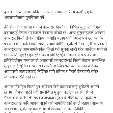
कुवेतले दियो आममाफीको अवसर, कामदार फिर्ता नलगे युएईले
श्रमसम्झौतामा पुनर्विचार गर्ने
वैदेशिक रोजगारीमा गएका कामदार फिर्ता गर्न विभिन्न मुलुकले दिएको
दबाबलाई नेपाल सरकारले बेवास्ता गरेको छ । अन्य मुलुकहरूले आफ्ना
कामदार फिर्ता लैजाने प्रक्रिया अगाडि बढाए पनि नेपाल भने छलफलकै
चरणमा छ । कोरोनाको संक्रमणबाट जोगिन कुवेतले गैरकानुनी आप्रवासी
कामदारलाई आममाफीमार्फत फिर्ता गर्न सूचना जारी गरेर आवेदन मागेको
छ । त्यस्तै, युएई (युनाइटेड अरब इमिरेट्स)को मानव संसाधन तथा
इमिरेटिजेसन मन्त्रालयले आप्रवासी कामदारलाई फिर्ता लैजान सम्बन्धित
मुलुकलाई सूचित गरेको छ । त्यस्तैै, माल्दिभ्सले बन्द भएका होटेलका
आप्रवासी कामदारलाई निश्चित पारिश्रमिक र फिर्ता टिकटको समेत
व्यवस्था गरिदिएको छ ।
आममाफीसहित फिर्ता हुन आवेदन दिने कामदारलाई कुवेतले आफ्नै
खर्चमा विमान चार्टर्ड गरी सम्बन्धित मुलुक पठाउने तयारी गरेको
गैरआवासीय नेपाली संघका अध्यक्ष सुजन केसीले बताए । कुवेतले
कामदारलाई फेरि आउन पाउने गरी माफी दिएको उनले बताए । सामान्य
अवस्थामा कुवेत सरकारले यस्तो खालको आममाफी दिँदैन ।