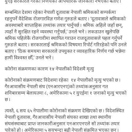
युएई सरकारले गरेको निर्णयको औपचारिक जानकारी नभएको बताए ।
सम्बन्धित देशमा रहेका नेपाली दूतावास नेपाली श्रमिकको सम्पर्कमा
रहनुपर्ने वैदेशिक रोजगारविज्ञ गणेश गुरुङले बताए । ‘दूतावासले श्रमिकको
अवस्थाबारे साप्ताहिक तथ्यांक तयार पार्नुपर्छ । श्रमिक अहिले जहाँ छन्,
त्यहाँ नै सुरक्षित रहने व्यवस्था गर्नुपर्छ,’ उनले भने । लकडाउन खुलेपछि
श्रमिक पहिलेकै रोजगारीमा स्थापित गराउन राजदूतावासले पहल गर्नुपर्ने
गुरुङले बताए । सरकारलाई श्रमिकको विषयमा रिपोर्ट गरिरहेको पनि उनले
बताए । ‘ठिक समयमा सरकारले उपयुक्त र व्यावहारिक निर्णय गर्छ भन्नेमा
हामी विश्वस्त छौँ,’ उनले भने ।
कोरोना संक्रमणका कारण १४ नेपालीको विदेशमै मृत्यु
कोरोनाको संक्रमणबाट विदेशमा रहेका १४ नेपालीको मृत्यु भएको छ ।
गैरआवासीय नेपाली संघ (एनआरएनए)को तथ्यांकअनुसार गत
शनिबारसम्म बेलायतमा ८, अमेरिकामा ५ र युएईमा १ जनाको मृत्यु भएको
छ ।
त्यस्तै, ६ सय ६५ नेपालीमा कोरोनाको संक्रमण देखिएको छ । विदेशस्थित
नेपाली दूतावास, गैरआवासीय नेपाली संघका शाखा तथा स्थानीय
संघसंस्थाबाट प्राप्त जानकारीअनुसार एनआरएनएले सो तथ्यांक तयार
पारेको हो । अमेरिकामा ५ सयभन्दा बढी नेपाली संक्रमित भएका छन् ।