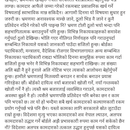
लाग्छ। कामदार आफैले जम्मा गरेको रकमबाट प्रसाशनिक खर्च गर्ने
विषयलाई स्वाभाविक मान्न सकिदैन। आगामी दिनमा यो विषयमा सुधार हुन
जरुरी छ। भ्रमणमा अनावश्यक मान्छे जाने, ठूलो भिड नै जाने र कुनै
प्रतिवेदन नदिने गरेको पनि पाइन्छ नि? भ्रमण टोली ठूलो भयो भन्दा पनि
सहभागितात्मक बनाउनुपर्ने पनि हुन्छ। विभिन्न निकायकाहरुको समावेश
गर्नुपर्दा ठूलो देखिन्छ। भोलि गएर नीतिगत निर्णयहरु पनि गराउनुपर्दा
सम्बन्धित निकायले यसको जानकारी पाउँदा सजिलो हुन्छ। बोर्डका
पदाधिकारी, मन्त्रालय, वैदेशिक रोजगार विभागलगायत अन्य सम्बन्धित
निकायका पदाधिकारी राख्दा भोलिको दिनमा सामुहिक रुपमा काम गर्दा
सजिलो हुन्छ भनेर नै विभिन्न निकायबाट सहभागी राखिन्छ। तर संख्या
अलि बढी नै हुने हुनाले अलि नोटिस भएर त्यसको आलोचना बेहोर्नुपर्ने
हुन्छ। हामीले भ्रमणलाई मितव्ययी बनाउन र सार्थक बनाउन प्रयास
गरिरहेका छौं। बोर्डको दायित्व नयाँ बजारको खोजी गर्ने, नयाँ गन्तव्यको
खोजी गर्ने नै हो। त्यस्तै श्रम बजारलाई व्यवस्थित गराउने, कामदारको
अवस्था बुझ्ने नै हो। त्यसैले भ्रमणपछि प्रतिवेदन पनि बनेका छन र काम
पनि भएको छ। तर यो हो भन्दैमा सबै खर्च कामदारको कल्याणकारी रकम
प्रयोग गर्नुपर्छ भन्ने पनि छैन। यस्तो कामका लागि सरकारले स्रोत जुटाउँदा
राम्रो हुन्छ। विदेशमा मृत्यु भएका कामदारको शव नेपाल ल्याउन, अलपत्र
कामदारको उद्धार गर्ने बोर्डले अझै प्रभावकारी रुपमा काम गर्न सकेको छैन
नी? विदेशमा अलपत्र कामदारको तत्काल उद्धार हुनुपर्छ यसको दायित्व