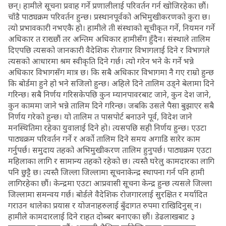
छन्। हामीले सूचना प्रवाह गर्ने प्रणालीलाई परिवर्तन गर्न खोजिरहेका छौं।
चाँडै पाठ्यक्रम परिवर्तन हुन्छ। प्रस्थानपूर्वको अभिमुखीकरणको कुरा छ।
त्यो प्रभावकारी नभएकै हो। हामीले ती संस्थाको सूचीकृत गर्ने, नियमन गर्ने
अधिकार त राख्छौं तर अन्तिम अधिकार हामीसँग हुँदैन। संस्थाले तालिम
दिएपछि त्यसको जानकारी वैदेशिक रोजगार विभागलाई दिने र विभागले
त्यसको आधारमा श्रम स्वीकृति दिने गर्छ। त्यो गरेन भने के गर्ने भन्ने
अधिकार विभागसँग मात्र छ। कि सबै अधिकार विभागमा नै गए राम्रो हुन्छ
कि बोर्डमा हुने हो भने सजिलो हुन्छ। अहिले दिने तालिम उड्ने बेलामा दिने
गरिन्छ। सबै निर्णय गरिसकेपछि कुन म्यानपावरबाट जाने, कुन देश जाने,
कुन काममा जाने भन्ने तालिम दिने गरिन्छ। जबकि उसले पैसा बुझाएर सबै
निर्णय गरेको हुन्छ। यो तालिम त पासपोर्ट बनाउने पूर्व, विदेश जाने
मनस्थितिमा रहेका युवालाई दिने हो। त्यसपछि सही निर्णय हुन्छ। एउटा
पाठ्यक्रम परिवर्तन गर्ने र अर्को तालिम दिने समय अगाडि सारेर काम
गर्नुपर्छ। समुदाय तहको अभिमुखीकरण तालिम हुनुपर्छ। पाठ्यक्रम एउटा
महिलाका लागि र सामान्य तहको रहेको छ। त्यस्तै घरेलु कामदारका लागि
पनि छुट्टै छ। त्यस्तै जिल्ला जिल्लामा सूचनाकेन्द्र स्थापना गर्न पनि हामी
लागिरहेका छौं। केन्द्रमा एउटा आप्रवासी सूचना केन्द्र हुन्छ त्यसले जिल्ला
जिल्लामा समन्वय गर्छ। बोर्डले वैदेशिक रोजगारलाई सुरक्षित र मर्यादित
गराउन थालेका प्रयास र योजनाहरुलाई बुँदागत रुपमा राखिदिनुस् न।
हामीले कामदारलाई दिने राहत दोब्बर बनाएका छौं। डेढलाखबाट ३