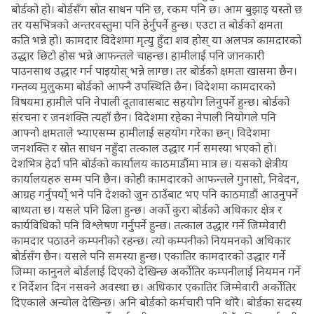
बोर्डको हो। बोर्डसँग स्रोत साधन पनि छ, रकम पनि छ। आम बुझाइ यस्तो छ
तर यसभित्रको अन्तरवस्तुमा पनि हेर्नुपर्ने हुन्छ। एउटा त बोर्डको क्षमता
कति भन्ने हो। कामदार विदेशमा मृत्यु हुँदा शव होस् या अलपत्र कामदारको
उद्धार छिटो होस भन्ने आफन्तले चाहन्छ। हामीलाई पनि जानकारी
पाउनसाथ उद्धार गर्न पाइयोस् भन्ने लाग्छ। तर बोर्डको क्षमता खासमा छैन।
गन्तव्य मुलुकमा बोर्डको आफ्नै उपस्थिति छैन। विदेशमा कामदारको
विषयमा हामीले पनि नेपाली दूतावासबाट सहयोग लिनुपर्ने हुन्छ। बोर्डको
संरचना र जनशक्ति त्यहाँ छैन। विदेशमा रहेका नेपाली नियोगले पनि
आफ्नो क्षमताले भ्याएसम्म हामीलाई सहयोग गरेका छन्। विदेशमा
जनशक्ति र स्रोत साधन नहुँदा तत्काल उद्धार गर्न समस्या भएको हो।
देशभित्र हेर्दा पनि बोर्डको कार्यालय काठमाडौंमा मात्र छ। यसको क्षेत्रीय
कार्यालयहरु सम्म पनि छैन। कोही कामदारको आफन्तले गुनासो, निवेदन,
आग्रह गर्नुपर्यो् भने पनि देशको जुन ठाउँबाट भए पनि काठमाडौं आउनुपर्ने
बाध्यता छ। यसले पनि ढिला हुन्छ। अर्को कुरा बोर्डको अधिकार क्षेत्र र
कार्यविधिको पनि विश्लेषण गर्नुपर्ने हुन्छ। तत्काल उद्धार गर्ने जिम्मेवारी
कामदार पठाउने कम्पनीको रहन्छ। त्यो कम्पनीको नियमनको अधिकार
बोर्डसँग छैन। यसले पनि समस्या हुन्छ। एकातिर कामदारको उद्धार गर्ने
जिम्मा कानुनले बोर्डलाई दिएको देखिन्छ अर्कोतिर कम्पनीलाई नियमन गर्ने
र निर्देशन दिन नसक्ने अवस्था छ। अधिकार एकातिर जिम्मेवारी अर्कोतिर
दिएकाले अन्योल देखिन्छ। अनि बोर्डको कर्मचारी पनि थोरै। बोर्डका सदस्य