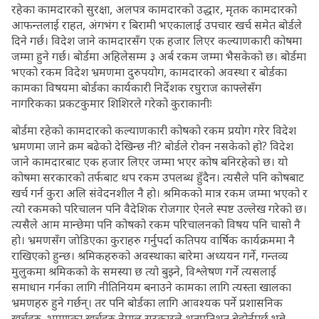
रहेका कामदारको सुरक्षा, अलपत्र कामदारको उद्धार, मृतक कामदारको
आफन्तलाई राहत, अंगभंग र बिरामी भएकालाई उपचार खर्च समेत बोर्डले
दिने गर्छ। विदेश जाने कामदारसँग एक हजार लिएर कल्याणकारी कोषमा
जम्मा हुने गर्छ। बोर्डमा अहिलेसम्म ३ अर्ब रकम जम्मा भैसकेको छ। बोर्डमा
भएको रकम विदेश भ्रमणमा दुरुपयोग, कामदारको अवस्था र बोर्डका
कामका विषयमा बोर्डका कार्यकारी निर्देशक रघुराज काफ्लेसँग
नागरिकका प्रकटकुमार शिशिरले गरेको कुराकानीः
बोर्डमा रहेको कामदारको कल्याणकारी कोषको रकम प्रयोग गरेर विदेश
भ्रमणमा जाने क्रम बढेको देखिन्छ नी? बोर्डले रोक्न नसकेको हो? विदेश
जाने कामदारबाट एक हजार लिएर जम्मा भएर कोष बनिरहेको छ। यो
कोषमा सरकारको तर्फबाट थप रकम उपलब्ध हुँदैन। त्यसैले पनि कोषबाट
खर्च गर्न कुरा अलि संवेदनशील नै हो। श्रमिकको मात्र रकम जम्मा भएको र
त्यो रकमको परिचालन पनि वैदेशिक रोजगार ऐनले स्पष्ट उल्लेख गरेको छ।
त्यसैले आम मान्छेमा पनि कोषको रकम परिचालनको विषय पनि चासो नै
हो। भ्रमणसँग जोडिएका कुराहरु गर्नुपर्दा कतिपय वार्षिक कार्यक्रममा नै
राखिएको हुन्छ। श्रमिकहरुको अवस्थाका बारेमा अध्ययन गर्ने, गन्तव्य
मुलुकमा श्रमिकको के समस्या छ त्यो बुझ्ने, विश्लेषण गर्ने त्यसलाई
समाधान गर्नका लागि नीतिनियम बनाउने कामका लागि त्यस्ता खालका
भ्रमणहरु हुने गर्छन्। तर पनि बोर्डका लागि आवश्यक पर्ने प्रशासनिक
खर्चहरु, भ्रमणका खर्चहरु नेपाल सरकारले शतप्रतिशत बेहोर्नुपर्छ भन्ने