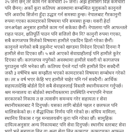
२५ जना छन् तर काम गर्ने कर्मचारी २० जना। अझ हामीसँग विज्ञ कर्मचारी
पनि छैनन्। अर्को कुरा कतिपय अवस्थामा सम्बन्धित मुलुकको कानुनले
पनि अवरोध सिर्जना हुँदा उद्धार गर्न समस्या हुन्छ। नेपालबाट गैरकानुनी
रुपमा गएका कामदारको विषयमा पनि समस्या हुन्छ। यसरी हेर्दा
जनअपेक्षा अनुसार हामीले काम गर्न सकेका छैनौं। नेपालमा पनि आफन्तले
राहत पाउन, क्षतिपूर्ति पाउन पनि सजिलो छैन नि? कानुनी रुपमा गएका,
सबै कागजपत्र मिलेको विषयमा हामीले एकदिन ढिलो गरेका छैनौं।
कानुनले मागेको सबै डकुमेन्ट भएको खण्डमा निवेदन दिएको दिनमा नै
हामीले सेवा दिएका छौं। ५ बजे आएको सेवाग्राहीलाई पनि हामीले कुरेर
दिएका छौं। कागजपत्र नपुगेको अवस्थामा हामीले यसरी यो कागजपत्र
पुराउनुस पनि भनेका छौं। कतिपय ऐनले गर्दा पनि हामीले दिन सक्दैनौं
जस्तै ३ वर्षभित्र श्रम सम्झौता भएको कामदारको विषयमा सम्बोधन गरेको
छ। तर ४ वर्ष भएर केहि भए हामीले चाहेर पनि गर्न सक्दैनौं। आर्थिक
सहायतादेखि बोर्डले दिने सबै सेवाहरुलाई विस्तारै स्थानीयकरण गर्नुपर्छ।
श्रम मन्त्रालय वा बोर्डको स्थानीयस्तरमा उपस्थिति नभएपनि नेपाल
सरकारको निकाय त छ त्यससँग समन्वय गरेर सहायता र सेवा
स्थानीयस्तरबाट नै दिनुपर्छ। यसका लागि बोर्डले पहल र छलफल पनि
थालिसकेको छ। र सैद्धान्तिक निर्णय पनि गरेको छ। संघिय मामिला,
स्थानिय विकास र गृह मन्त्रालयसँग कुरा पनि गरेका छौं। सामुहिक
दायित्वअनुसार अन्य निकायबाट पनि सेवा दिनुपर्छ। स्थानीय स्तरबाट सेवा
भयो भने सहायता लिन वा अन्य सेवा लिन कामदार, कामदारका आफन्त