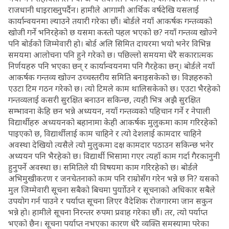
राजधानी धाइराख्नुपर्दैन। हामीले आगामी आर्थिक वर्षदेखि यसलाई
कार्यान्वयनमा ल्याउने तयारी गरेका छौं। बोर्डले नयाँ आकर्षक गन्तव्यको
खोजी गर्ने भनिरहेको छ यसमा कस्तो पहल भएको छ? नयाँ गन्तव्य खोज्ने
पनि बोर्डको जिम्मेवारी हो। बोर्ड अलि सिमित दायरमा भयो भनेर विभिन्न
समयमा आलोचना पनि हुने गरेको छ। पछिल्लो समयमा धेरै सकारात्मक
निर्णयहरु पनि भएका छन् र कार्यान्वयनमा पनि गैरहेका छन्। बोर्डले नयाँ
आकर्षक गन्तव्य खोज्न उच्चस्तरीय समिति बनाइसकेको छ। विज्ञहरुको
एउटा टिम गठन गरेको छ। त्यो टिमले काम थालिसकेको छ। एउटा भैरहेको
गन्तव्यलाई कसरी सुरक्षित बनाउन सकिन्छ, त्यही भित्र अझै सुरक्षित
सम्भावना केहि छन भन्ने अध्ययन, नयाँ गन्तव्यको पहिचान गर्ने र नेपाली
विद्यार्थीहरु अध्ययनको बहानामा केही आकर्षक मुलुकमा काम गरिरहेको
पाइएको छ, विद्यार्थीलाई काम चाहिने र त्यो देशलाई कामदार चाहिने
अवस्था देखियो त्यसैले त्यो मुलुकमा दक्ष कामदार पठाउन सकिन्छ भनेर
अध्ययन पनि भैरहेको छ। विद्यार्थी भिसामा गएर त्यहाँ काम गर्दा गैरकानुनी
हुनुपर्ने अवस्था छ। समितिले यी विषयमा काम गरिरहेको छ। बोर्डले
अभिमुखीकरण र जनचेतनाको काम पनि राम्रोसँग गरेन भन्ने छ नि? यसको
मुल जिम्मेवारी सूचना सबैको बिचमा पुर्याोउने र सूचनाको अधिकार सबैले
उपयोग गर्न पाउने र पर्याप्त सूचना लिएर वैदेशिक रोजगारमा जान सकुन
भन्ने हो। हामीले सूचना निरन्तर रुपमा प्रवाह गरेका छौं। तर, त्यो पर्याप्त
भएको छैन। सूचना पर्याप्त नभएका कारण धेरै व्यक्ति समस्यामा परेका