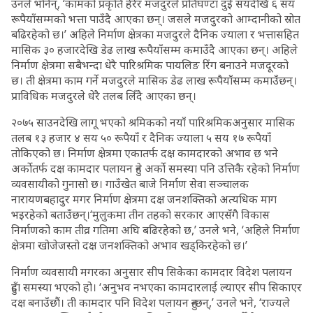
उनले भनिन्, ‘कामको प्रकृति हेरेर मजदुरले प्रतिघण्टा दुई सयदेखि ६ सय
रूपैयाँसम्मको भत्ता पाउँदै आएका छन्। जसले मजदुरको आम्दानीको स्रोत
बढिरहेको छ।’ अहिले निर्माण क्षेत्रका मजदुरले दैनिक ज्याला र भत्तासहित
मासिक ३० हजारदेखि डेढ लाख रूपैयाँसम्म कमाउँदै आएका छन्। अहिले
निर्माण क्षेत्रमा सबैभन्दा धेरै पारिश्रमिक पायलिङ रिंग बनाउने मजदूरको
छ। ती क्षेत्रमा काम गर्ने मजदुरले मासिक डेढ लाख रूपैयाँसम्म कमाउँछन्।
प्राविधिक मजदुरले धेरै तलब लिँदै आएका छन्।
२०७५ साउनदेखि लागू भएको श्रमिकको नयाँ पारिश्रमिकअनुसार मासिक
तलब १३ हजार ४ सय ५० रूपैयाँ र दैनिक ज्याला ५ सय १७ रूपैयाँ
तोकिएको छ। निर्माण क्षेत्रमा एकातर्फ दक्ष कामदारको अभाव छ भने
अर्काेतर्फ दक्ष कामदार पलायन हुने अर्काे समस्या पनि उत्तिकै रहेको निर्माण
व्यवसायीको गुनासो छ। गाउँखेत बाजे निर्माण सेवा सञ्चालक
नारायणबहादुर मगर निर्माण क्षेत्रमा दक्ष जनशक्तिको अत्यधिक माग
भइरहेको बताउँछन्।‘मुलुकमा तीन तहको सरकार आएसँगै विकास
निर्माणको काम तीव्र गतिमा अघि बढिरहेको छ,’ उनले भने, ‘अहिले निर्माण
क्षेत्रमा खोजेजस्तो दक्ष जनशक्तिको अभाव खड्किरहेको छ।’
निर्माण व्यवसायी मगरका अनुसार सीप सिकेका कामदार विदेश पलायन
हुँदा समस्या भएको हो। ‘अनुभव नभएका कामदारलाई ल्याएर सीप सिकाएर
दक्ष बनाउँछौं। ती कामदार पनि विदेश पलायन हुन्छन्,’ उनले भने, ‘राज्यले