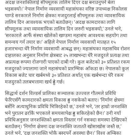
अदक्ष जनशक्तिलाई सीपमूलक तालिम दिएर दक्ष बनाउनुपर्ने बेला
भइसक्यो।’ नेपाल निर्माण व्यवसायी महासंघका वरिष्ठ उपाध्यक्ष निकोलस
पाण्डे सरकारले निर्माण क्षेत्रका मजदुरलाई सीपमूलक तथा व्यावसायिक
तालिम दिन आवश्यक भएको बताउँछन्। ‘अदक्ष कामदारका लागि
सीपमूलक तथा व्यावसायिक तालिम दिन जरुरी भइसक्यो,’ उनले भने,
‘सरकारले आफैं संस्था खोलेको खण्डमा महासंघ आवश्यक सहयोग तथा
समन्वय गर्न तयार छ।’ अहिले नेपाल निर्माण व्यवसायी मातहत १५
हजारभन्दा धेरै निर्माण व्यवसायी आबद्ध छन्। महासंघका महासचिव रोशन
दाहालका अनुसार निर्माण क्षेत्रबाट २५ लाखभन्दा धेरै मजदुरले प्रत्यक्ष तथा
अप्रत्यक्ष रूपमा रोजगारी पाएको दाबी गरे। कुल बजेटको ३० प्रतिशत रकम
मजदुरको ज्यालामा जाने महासंघको प्रारम्भिक आँकडा छ। नेपालको कुल
विकास बजेट चार खर्बमध्ये ३० प्रतिशत अर्थात् एक खर्बभन्दा धेरै रकम
मजदुरको तलबभत्तामा खर्च हुने गर्छ।
सिद्धार्थ दर्शन विल्डर्स प्रालिका सञ्चालक उज्ज्वल गौतमले प्रविधि
फेरिएसँगै कामदारको क्षमता विकास हुन नसकेको बताए। ‘निर्माण क्षेत्रमा
बर्सेनि अत्याधुनिक प्रविधि भित्रिरहेको छ,’ उनले भने, ‘तर हाम्रो जनशक्ति
भने पुरातन ढर्राकै भएकाले समयसापेक्ष हुन सकिरहेको छैन।’ उनी नयाँ
प्रविधिअनुसार जनशक्तिको क्षमता विस्तार गर्न नसक्दा समस्या देखिएको
बताउँछन्। ‘निर्माण क्षेत्रमा दक्ष जनशक्ति जताततै खोसाखोस जस्तै छ,’
उनले भने, ‘दक्ष जनशक्ति भोकै बस्नुपर्ने अवस्था छैन।’ विश्व अम्बिका