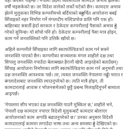
यहाँ अवसर पाइन्छ । नेपाली उद्यमी व्यवसायीले कामदार अभाव झेलेको
वर्षौं भइसकेको छ। तर विदेश जानेको लर्को घटेको छैन। कामदार अभाव
झेल्ने मुलुकका विभिन्न कम्पनीमध्ये बर्दियाको बहुचर्चित आयोजना बबई
सिँचाइको नहर निर्माण गर्ने मंगलदीप मल्टिप्रपोज प्रालि पनि एक हो।
बाहिरबाट ससर्ती हेर्दा सरकार र ठेकेदार कम्पनीलाई पैसाको अभाव हुने
गरेको सुनिन्छ। यो साँचो पनि हो। ठेकेदार कम्पनीलाई पैसा मात्र होइन,
काम गर्ने जनशक्तिको पनि उत्तिकै खाँचो छ।
अहिले कम्पनीले सिँचाइका लागि स्काफोल्डिङको काम गर्न सक्ने
जनशक्ति पाएको छैन। कम्पनीका सञ्चालक मंगल शाहीले दक्ष तथा
सिपालु जनशक्ति नपाउँदा बेलाबखत हैरानी खेप्दै आइरहेको बताउँछन्।
सिँचाइ आयोजना निर्माणका लागि स्काफोल्डिङमा काम गर्न अनुभवी तथा
दक्ष जनशक्ति आवश्यक पर्छ। तर, त्यस्ता जनशक्ति नेपालमा नहुँदा भारत र
बंगलादेशबाट जनशक्ति ल्याउनुपरेको छ। त्यति मात्रै होइन, ती
कामदारलाई आवास र भोजनसमेतको छुट्टै प्रबन्ध मिलाइदिनुपर्ने बाध्यता
आइपर्छ।
‘नेपालमा सीप भएका दक्ष जनशक्ति पाउनै मुस्किल छ,’ शाहीले भने,
‘नेपाली दक्ष कामदार नपाएर विदेशी मुलुकबाटै कामदार बोलाएर
आयोजनाको काम अगाडि बढाउनुपरेको छ।’ उनका अनुसार विदेशी
कामदारलाई काममा लगाउँदा भाषा तथा अन्य समस्या हुने देखिएको छ।