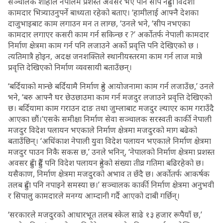
सञ्चालक शाहीले नेपालमै प्रशस्त अवसर भए पनि सीप नहुँदा विदेशी
कामदार भित्र्याउनुपर्ने बाध्यता रहेको बताए। ‘हामीलाई आफ्नै देशका
दाजुभाइबाट काम लगाउन मन त लाग्छ, ‘उनले भने, ‘सीप नभएका
कामदार लगाएर कसरी काम गर्न सकिन्छ र ?’ अर्काेतर्फ नेपाली कामदार
निर्माण क्षेत्रमा काम गर्न पनि लजाउने अर्काे प्रवृत्ति पनि देखिएको छ ।
त्यतिमात्रै होइन, अदक्ष जनशक्तिले स्थानीयस्तरमा काम गर्न लाज मान्ने
प्रवृत्ति देखिएको निर्माण व्यवसायी बताउँछन्।
‘बर्दियाको मान्छे बर्दियामै निर्माण हुने आयोजनामा काम गर्न लजाउँछ,’ उनले
भने, ‘बरु आफ्नै घर छेउछाउमा काम गर्न मजदुर लजाउने प्रवृत्ति देखिएको
छ। बर्दियामा काम गराउन दाङ तथा जुम्लाबाट मजदुर ल्याएर काम गराउँदै
आएका छौं।’एसके समीक्षा निर्माण सेवा सञ्चालक सरस्वती कार्की नेपाली
मजदुर विदेश पलायन भएकाले निर्माण क्षेत्रमा मजदुरको माग बढेको
बताउँछिन्। ‘अधिंकाश नेपाली युवा विदेश पलायन भएकाले निर्माण क्षेत्रमा
मजदुर पाउन निकै सकस छ,’ उनले भनिन्, ‘नेपालको निर्माण क्षेत्रमा प्रशस्त
अवसर हुँदा हुँदै पनि विदेश पलायन हुनेको संख्या तीव्र गतिमा बढिरहेको छ।
यसैकाण, निर्माण क्षेत्रमा मजदुरको अभाव त छँदै छ। अर्काेतर्फ आकर्षक
तलब हुँदा पनि नपाइने समस्या छ।’ सञ्चालक कार्की निर्माण क्षेत्रमा अनुभवी
र सिपालु कामदारले मनग्य आम्दानी गर्दै आएको दाबी गर्छिन्।
‘सरकारले मजदुरको आधारभूत तलब स्केल साढे १३ हजार रूपैयाँ छ,’