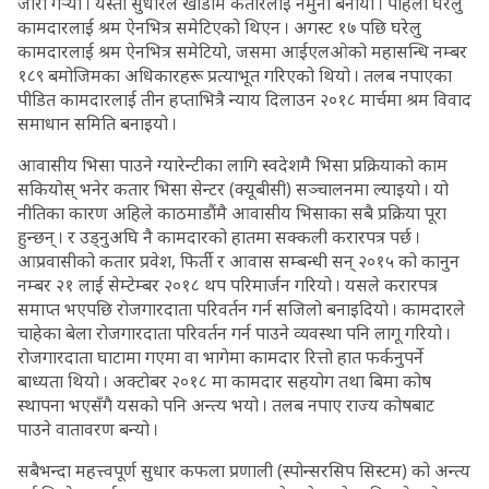
जारी गर्‍यो । यस्तो सुधारले खाडीमै कतारलाई नमुना बनायो । पहिला घरेलु
कामदारलाई श्रम ऐनभित्र समेटिएको थिएन । अगस्ट १७ पछि घरेलु
कामदारलाई श्रम ऐनभित्र समेटियो, जसमा आईएलओको महासन्धि नम्बर
१८९ बमोजिमका अधिकारहरू प्रत्याभूत गरिएको थियो । तलब नपाएका
पीडित कामदारलाई तीन हप्ताभित्रै न्याय दिलाउन २०१८ मार्चमा श्रम विवाद
समाधान समिति बनाइयो ।
आवासीय भिसा पाउने ग्यारेन्टीका लागि स्वदेशमै भिसा प्रक्रियाको काम
सकियोस् भनेर कतार भिसा सेन्टर (क्यूबीसी) सञ्चालनमा ल्याइयो । यो
नीतिका कारण अहिले काठमाडौंमै आवासीय भिसाका सबै प्रक्रिया पूरा
हुन्छन् । र उड्नुअघि नै कामदारको हातमा सक्कली करारपत्र पर्छ ।
आप्रवासीको कतार प्रवेश, फिर्ती र आवास सम्बन्धी सन् २०१५ को कानुन
नम्बर २१ लाई सेम्टेम्बर २०१८ थप परिमार्जन गरियो । यसले करारपत्र
समाप्त भएपछि रोजगारदाता परिवर्तन गर्न सजिलो बनाइदियो । कामदारले
चाहेका बेला रोजगारदाता परिवर्तन गर्न पाउने व्यवस्था पनि लागू गरियो ।
रोजगारदाता घाटामा गएमा वा भागेमा कामदार रित्तो हात फर्कनुपर्ने
बाध्यता थियो । अक्टोबर २०१८ मा कामदार सहयोग तथा बिमा कोष
स्थापना भएसँगै यसको पनि अन्त्य भयो । तलब नपाए राज्य कोषबाट
पाउने वातावरण बन्यो ।
सबैभन्दा महत्त्वपूर्ण सुधार कफला प्रणाली (स्पोन्सरसिप सिस्टम) को अन्त्य