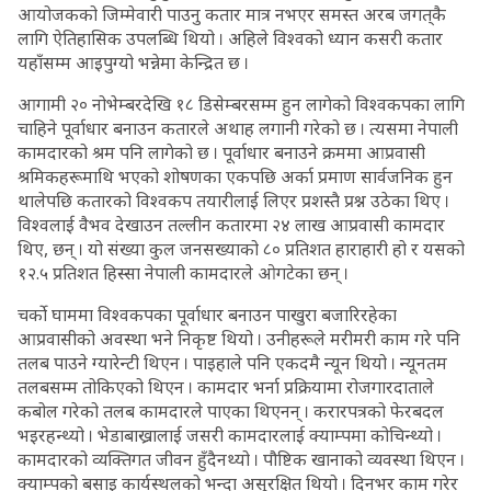
आयोजकको जिम्मेवारी पाउनु कतार मात्र नभएर समस्त अरब जगत्‌कै
लागि ऐतिहासिक उपलब्धि थियो । अहिले विश्वको ध्यान कसरी कतार
यहाँसम्म आइपुग्यो भन्नेमा केन्द्रित छ ।
आगामी २० नोभेम्बरदेखि १८ डिसेम्बरसम्म हुन लागेको विश्वकपका लागि
चाहिने पूर्वाधार बनाउन कतारले अथाह लगानी गरेको छ । त्यसमा नेपाली
कामदारको श्रम पनि लागेको छ । पूर्वाधार बनाउने क्रममा आप्रवासी
श्रमिकहरूमाथि भएको शोषणका एकपछि अर्का प्रमाण सार्वजनिक हुन
थालेपछि कतारको विश्वकप तयारीलाई लिएर प्रशस्तै प्रश्न उठेका थिए ।
विश्वलाई वैभव देखाउन तल्लीन कतारमा २४ लाख आप्रवासी कामदार
थिए, छन् । यो संख्या कुल जनसख्याको ८० प्रतिशत हाराहारी हो र यसको
१२.५ प्रतिशत हिस्सा नेपाली कामदारले ओगटेका छन् ।
चर्को घाममा विश्वकपका पूर्वाधार बनाउन पाखुरा बजारिरहेका
आप्रवासीको अवस्था भने निकृष्ट थियो । उनीहरूले मरीमरी काम गरे पनि
तलब पाउने ग्यारेन्टी थिएन । पाइहाले पनि एकदमै न्यून थियो । न्यूनतम
तलबसम्म तोकिएको थिएन । कामदार भर्ना प्रक्रियामा रोजगारदाताले
कबोल गरेको तलब कामदारले पाएका थिएनन् । करारपत्रको फेरबदल
भइरहन्थ्यो । भेडाबाख्रालाई जसरी कामदारलाई क्याम्पमा कोचिन्थ्यो ।
कामदारको व्यक्तिगत जीवन हुँदैनथ्यो । पौष्टिक खानाको व्यवस्था थिएन ।
क्याम्पको बसाइ कार्यस्थलको भन्दा असुरक्षित थियो । दिनभर काम गरेर