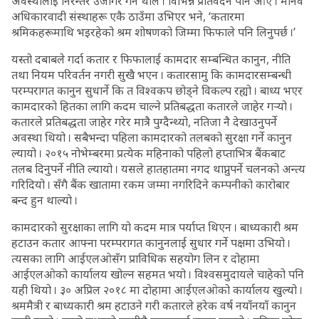
अवस्थालाई निरन्तर उजागर गर्न थाले । विभिन्न प्रतिवेदन पनि आए । मानव
अधिकारवादी संस्थाहरू एकै ठाउँमा उभिएर भने, ‘कतारमा
श्रमिकहरूमाथि भइरहेको श्रम शोषणको जिम्मा फिफाले पनि लिनुपर्छ ।’
यस्तो दबाबले गर्दा कतार र फिफालाई कामदार सम्बन्धित कानुन, नीति
तथा नियम परिवर्तन नगरी सुखै भएन । कतारसामु कि कामदारसम्बन्धी
परम्परागत कानुन सुधार्ने कि त विश्वकप छोड्ने विकल्प रह्यो । बाध्य भएर
कामदारको हितका लागि कदम चाल्ने प्रतिबद्धता कतारले जाहेर गर्‍यो ।
कतारले प्रतिबद्धता जाहेर गरेर मात्रै पुग्दैन्थ्यो, नतिजा नै देखाउनुपर्ने
अवस्था थियो । सबैभन्दा पहिला कामदारको तलबको सुरक्षा गर्ने कानुन
ल्यायो । २०१५ नोभेम्बरमा प्रत्येक महिनाको पहिलो हप्ताभित्र बैंकबाट
तलब दिनुपर्ने नीति ल्यायो । यसले हातहातमा नगद थाप्नुपर्ने चलनको अन्त्य
गरिदियो । सँगै बैंक खातामा रकम जम्मा नगरिदिने कम्पनीको कारोबार
बन्द हुन थाल्यो ।
कामदारको सुरक्षाका लागि यो कदम मात्र पर्याप्त थिएन । बाध्यकारी श्रम
हटाउन कतार आफ्ना परम्परागत कानुनलाई सुधार गर्ने पक्षमा उभियो ।
त्यसका लागि आईएलओसँग प्राविधिक सहयोग लिन र दोहामा
आईएलओको कार्यालय खोल्न सहमत भयो । विश्वसमुदायले चाहेको पनि
यही थियो । ३० अप्रिल २०१८ मा दोहामा आईएलओको कार्यालय खुल्यो ।
श्रममैत्री र बाध्यकारी श्रम हटाउने गरी कतारले हरेक वर्ष नयाँनयाँ कानुन