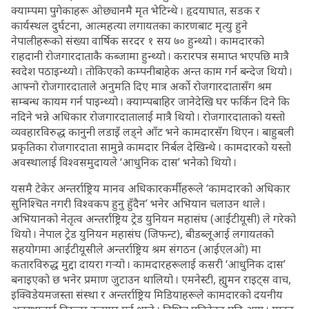
क्याम्पमा पुगेकाहरू ओछ्यानमै मृत भेटिन्थे । हृदयाघात, सडक र
कार्यस्थल दुर्घटना, आत्महत्या लगायतका कारणबाट मृत्यु हुने
नेपालीहरूको संख्या वार्षिक सरदर १ सय ७० हुन्थ्यो । कामदारको
राहदानी रोजगारदाताकै कब्जामा हुन्थ्यो । करारपत्र समाप्त भएपछि मात्रै
स्वदेश पठाइन्थ्यो । तोकिएको कम्पनीबाहेक अन्त काम गर्न बन्देज थियो ।
आफ्नो रोजगारदाताले अनुमति दिए मात्र अर्को रोजगारदातासँग श्रम
सम्बन्ध कायम गर्न पाइन्थ्यो । क्याम्पबाहिर जानेदेखि घर फर्किन दिने कि
नदिने भन्ने अधिकार रोजगारदातालाई मात्रै थियो । रोजगारदाताको यस्तो
व्यवहारविरुद्ध कानुनी लडाइँ लड्ने आँट भने कामदारसँग थिएन । बाहुबली
प्रकृतिका रोजगारदाता सामुन्ने कामदार निर्बल देखिन्थे । कामदारको यस्तो
अवस्थालाई विश्वसमुदायले ‘आधुनिक दास’ भनेको थियो ।
यसमै टेकेर अन्तर्राष्ट्रिय मानव अधिकारकर्मीहरूले ‘कामदारको अधिकार
सुनिश्चित नगरी विश्वकप हुनु हुँदैन’ भनेर अभियान चलाउन थाले ।
अभियानको नेतृत्व अन्तर्राष्ट्रिय ट्रेड युनियन महासंघ (आईटीयूसी) ले गरेको
थियो । नेपाल ट्रेड युनियन महासंघ (जिफन्ट), बीडब्लूआई लगायतको
सहयोगमा आईटीयूसीले अन्तर्राष्ट्रिय श्रम संगठन (आईएलओ) मा
कतारविरुद्ध मुद्दा दायरा गर्‍यो । कामदारहरूलाई कसरी ‘आधुनिक दास’
बनाइएको छ भनेर प्रमाण जुटाउन थालियो । एमनेस्टी, ह्युमन राइट्स वाच,
इक्विडेयमजस्ता संस्था र अन्तर्राष्ट्रिय मिडियाहरूले कामदारको दयनीय