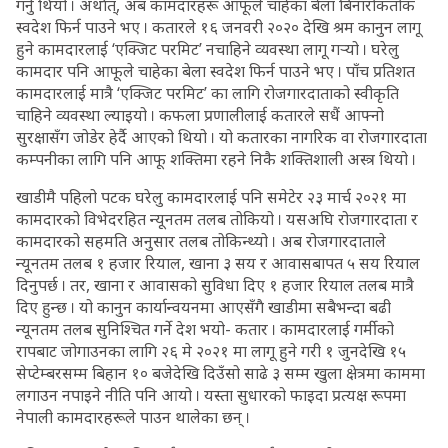
गर्नु थियो । अर्थात्, अब कामदारहरू आफूले चाहेका बेला बिनारोकतोक
स्वदेश फिर्न पाउने भए । कतारले १६ जनवरी २०२० देखि श्रम कानुन लागू
हुने कामदारलाई ‘एक्जिट परमिट’ नचाहिने व्यवस्था लागू गर्‍यो । घरेलु
कामदार पनि आफूले चाहेका बेला स्वदेश फिर्न पाउने भए । पाँच प्रतिशत
कामदारलाई मात्रै ‘एक्जिट परमिट’ का लागि रोजगारदाताको स्वीकृति
चाहिने व्यवस्था ल्याइयो । कफला प्रणालीलाई कतारले सधैं आफ्नो
सुरक्षासँग जोडेर हेर्दै आएको थियो । यो कतारका नागरिक वा रोजगारदाता
कम्पनीका लागि पनि आफू शक्तिमा रहने निकै शक्तिशाली अस्त्र थियो ।
खाडीमै पहिलो पटक घरेलु कामदारलाई पनि समेटेर २३ मार्च २०२१ मा
कामदारको विभेदरहित न्यूनतम तलब तोकियो । यसअघि रोजगारदाता र
कामदारको सहमति अनुसार तलब तोकिन्थ्यो । अब रोजगारदाताले
न्यूनतम तलब १ हजार रियाल, खाना ३ सय र आवासबापत ५ सय रियाल
दिनुपर्छ । तर, खाना र आवासको सुविधा दिए १ हजार रियाल तलब मात्रै
दिए हुन्छ । यो कानुन कार्यान्वयनमा आएसँगै खाडीमा सबैभन्दा बढी
न्यूनतम तलब सुनिश्चित गर्ने देश भयो- कतार । कामदारलाई गर्मीको
रापबाट जोगाउनका लागि २६ मे २०२१ मा लागू हुने गरी १ जुनदेखि १५
सेप्टेम्बरसम्म बिहान १० बजेदेखि दिउँसो साढे ३ सम्म खुला क्षेत्रमा काममा
लगाउन नपाइने नीति पनि आयो । यस्ता सुधारको फाइदा प्रत्यक्ष रूपमा
नेपाली कामदारहरूले पाउन थालेका छन् ।