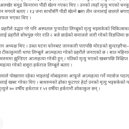
दै अलखेर समुद्र किनारमा पौडी खेल्न गएका थिए । उनको त्यहाँ मृत्यु भएको धन
मगरले बताए । १३ जना साथीसँगै पौडी खेल्ने क्रममा तीन जनालाई छालले बगा
सफल भएका थिए ।
रहरीले उद्धार गरे पनि अस्पताल पुर्‍याउँदा लिम्बूको मृत्यु भइसकेको चिकित्स
ई प्रहरीले सोधपुछ गरेर राति ८ बजे छाडेको समाजले जारी गरेको विज्ञप्तिमा छ
ान अध्यक्ष थिए । उक्त घटना फोनबाट जानकारी पाएपछि मोरङको सुन्दरहरैचा–५ स
 टीकाकुमारी थापा लिम्बूले आत्महत्या गरेको प्रहरीले जनाएको छ । सात महिना
रुममा झुन्डिएर आत्महत्या गरेकी हुन् । पतिको मृत्यु भएको खबरपछि विक्षिप्त
हत्या गरेको ससुरा हर्कराज लिम्बूले बताए ।
याले पोखरामा रहेका भाइलाई मोबाइलमा आफूले आत्महत्या गर्ने म्यासेज पठाए
तलाई खबर गरेका थिए । बाथरुमको ढोका फुटाएर हेर्दा उनको मृत्यु भइसकेको 
त्युले ७० वर्षीय हर्कराज र ५९ वर्षीया हर्करानी शोकाकुल छन् ।