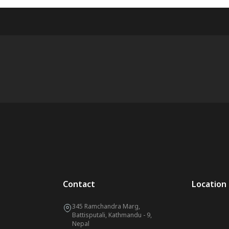
Contact
Location
345 Ramchandra Marg,
Battisputali, Kathmandu - 9,
Nepal