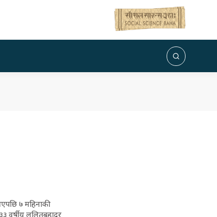
 आएपछि ७ महिनाकी
३३ वर्षीय ललितबहादुर