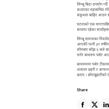
लिम्बू बिदा उपयोग गर्
कतारका महासचिव रविन 
सकुशल बाहिर आउन 
घटनाको एक घण्टापछि प्
साथमा रहेका साथीहरूला
लिम्बू समाजका निवर्तम
आएकी पत्नी ३१ वर्षीया
सोमबार साँझ ६ बजे बाथ
भनेर बाथरुम पसेर आत्म
बाथरुममा पसेर टीकामा
तत्काल प्रहरी र आफन्
बताए । छोराबुहारीको मृ
Share