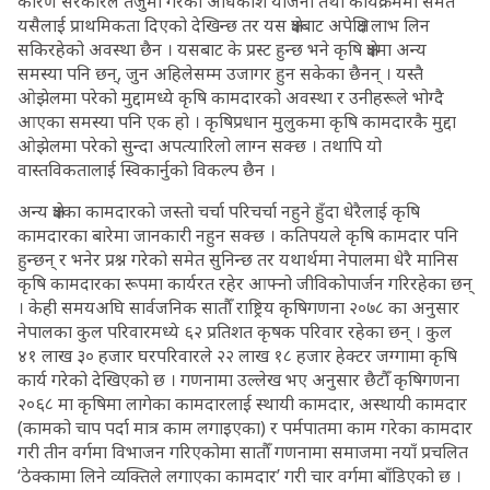
कारण सरकारले तर्जुमा गरेका अधिकांश योजना तथा कार्यक्रममा समेत
यसैलाई प्राथमिकता दिएको देखिन्छ तर यस क्षेत्रबाट अपेक्षित लाभ लिन
सकिरहेको अवस्था छैन । यसबाट के प्रस्ट हुन्छ भने कृषि क्षेत्रमा अन्य
समस्या पनि छन्, जुन अहिलेसम्म उजागर हुन सकेका छैनन् । यस्तै
ओझेलमा परेको मुद्दामध्ये कृषि कामदारको अवस्था र उनीहरूले भोग्दै
आएका समस्या पनि एक हो । कृषिप्रधान मुलुकमा कृषि कामदारकै मुद्दा
ओझेलमा परेको सुन्दा अपत्यारिलो लाग्न सक्छ । तथापि यो
वास्तविकतालाई स्विकार्नुको विकल्प छैन ।
अन्य क्षेत्रका कामदारको जस्तो चर्चा परिचर्चा नहुने हुँदा धेरैलाई कृषि
कामदारका बारेमा जानकारी नहुन सक्छ । कतिपयले कृषि कामदार पनि
हुन्छन् र भनेर प्रश्न गरेको समेत सुनिन्छ तर यथार्थमा नेपालमा धेरै मानिस
कृषि कामदारका रूपमा कार्यरत रहेर आफ्नो जीविकोपार्जन गरिरहेका छन्
। केही समयअघि सार्वजनिक सातौँ राष्ट्रिय कृषिगणना २०७८ का अनुसार
नेपालका कुल परिवारमध्ये ६२ प्रतिशत कृषक परिवार रहेका छन् । कुल
४१ लाख ३० हजार घरपरिवारले २२ लाख १८ हजार हेक्टर जग्गामा कृषि
कार्य गरेको देखिएको छ । गणनामा उल्लेख भए अनुसार छैटौँ कृषिगणना
२०६८ मा कृषिमा लागेका कामदारलाई स्थायी कामदार, अस्थायी कामदार
(कामको चाप पर्दा मात्र काम लगाइएका) र पर्मपातमा काम गरेका कामदार
गरी तीन वर्गमा विभाजन गरिएकोमा सातौँ गणनामा समाजमा नयाँ प्रचलित
‘ठेक्कामा लिने व्यक्तिले लगाएका कामदार’ गरी चार वर्गमा बाँडिएको छ ।