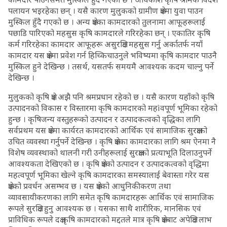
पलायन भइरहेका छन् । यसै कारण मुलुकको ग्रामीण क्षेत्रमा युवा पाउन
मुस्किल हुँदै गएको छ । अन्य क्षेत्रका कामदारको तुलनामा आफूहरूलाई
पछाडि पारिएको महसुस कृषि कामदारले गरिरहेका छन् । एकातिर कृषि
कर्म गरिरहेका कामदार आफूहरू असुरक्षित महसुस गर्नु अर्कातर्फ नयाँ
कामदार यस क्षेत्रमा प्रवेश गर्न हिच्किचाउनुले भविष्यमा कृषि कामदार पाउनै
मुस्किल हुने देखिन्छ । तसर्थ, यसतर्फ समयमै आवश्यक कदम चाल्नु पर्ने
देखिन्छ ।
मुलुकको कृषि क्षेत्र अझै पनि श्रमप्रधान रहेको छ । यसै कारण यहाँको कृषि
उत्पादनको विकास र विस्तारमा कृषि कामदारको महìवपूर्ण भूमिका रहेको
हुन्छ । कृषिजन्य वस्तुहरूको उत्पादन र उत्पादकत्वको वृद्धिका लागि
सर्वप्रथम यस क्षेत्रमा कार्यरत कामदारको आर्थिक एवं सामाजिक सुरक्षाको
उचित व्यवस्था गर्नुपर्ने देखिन्छ । कृषि क्षेत्रका कामदारका लागि श्रम ऐनमा नै
विशेष व्यवस्थाको थालनी गरी उनीहरूलाई सुरक्षाको प्रत्याभूति दिलाउनुपर्ने
आवश्यकता देखिएको छ । कृषि क्षेत्रको उत्पादन र उत्पादकत्वको वृद्धिमा
महत्वपूर्ण भूमिका खेल्ने कृषि कामदारका समस्यालाई बेवास्ता गरेर यस
क्षेत्रको प्रवर्धन असम्भव छ । यस क्षेत्रको आधुनिकीकरण तथा
व्यावसायीकरणका लागि समेत कृषि कामदारहरू आर्थिक एवं सामाजिक
रूपले सुरक्षित हुनु आवश्यक छ । यसका साथै शारीरिक, मानसिक एवं
प्राविधिक रूपले दक्ष कृषि कामदारको मद्दतले मात्र कृषि क्षेत्रबाट अपेक्षित लाभ