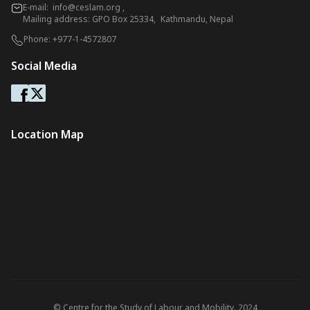
E-mail:
info@ceslam.org
,
Mailing address: GPO Box 25334, Kathmandu, Nepal
Phone:
+977-1-4572807
Social Media
Location Map
© Centre for the Study of Labour and Mobility. 2024