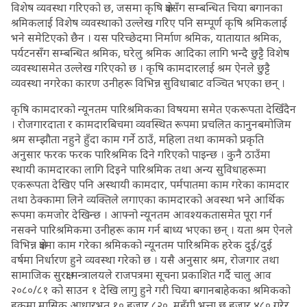
विशेष व्यवस्था गरिएको छ, जसमा कृषि क्षेत्रसँग सम्बन्धित चिया बगानका
श्रमिकलाई विशेष व्यवस्थाको उल्लेख गरिए पनि सम्पूर्ण कृषि श्रमिकलाई
भने समेटिएको छैन । यस परिच्छेदमा निर्माण श्रमिक, यातायात श्रमिक,
पर्यटनसँग सम्बन्धित श्रमिक, घरेलु श्रमिक आदिका लागि भन्दै छुट्टै विशेष
व्यवस्थासमेत उल्लेख गरिएको छ । कृषि कामदारलाई श्रम ऐनले छुट्टै
व्यवस्था नगरेका कारण उनीहरू विभिन्न सुविधाबाट वञ्चित भएका छन् ।
कृषि कामदारको न्यूनतम पारिश्रमिकका विषयमा समेत एकरूपता देखिँदैन
। रोजगारदाता र कामदारबिचमा व्यवस्थित रूपमा प्रचलित कानुनबमोजिम
श्रम सम्झौता नहुने हुँदा काम गर्ने ठाउँ, महिला तथा कामको प्रकृति
अनुसार फरक फरक पारिश्रमिक दिने गरिएको पाइन्छ । कुनै ठाउँमा
स्थायी कामदारका लागि दिइने पारिश्रमिक तथा अन्य सुविधाहरूमा
एकरूपता देखिए पनि अस्थायी कामदार, पर्मपातमा काम गरेका कामदार
तथा ठेक्कामा लिने व्यक्तिले लगाएका कामदारको अवस्था भने आर्थिक
रूपमा कमजोर देखिन्छ । आफ्नो न्यूनतम आवश्यकतासमेत पूरा गर्न
नसक्ने पारिश्रमिकमा उनीहरू काम गर्न बाध्य भएका छन् । यता श्रम ऐनले
विभिन्न क्षेत्रमा काम गरेका श्रमिकको न्यूनतम पारिश्रमिक हरेक दुई/दुई
वर्षमा निर्धारण हुने व्यवस्था गरेको छ । यसै अनुसार श्रम, रोजगार तथा
सामाजिक सुरक्षा मन्त्रालयले राजपत्रमा सूचना प्रकाशित गर्दै चालु आव
२०८०/८१ को साउन १ देखि लागु हुने गरी चिया बगानबाहेकका श्रमिकको
हकमा मासिक आधारभूत १० हजार ८२०, महँगी भत्ता छ हजार ४८० गरेर