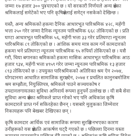
जम्मा १७ हजार ३०० पु¥याएको छ । यो सरकारी निर्णयले अन्य क्षेत्रका
श्रमिकलाई समेटेको भए पनि कृषिक्षेत्रलाई समेट्न नसकेको देखिन्छ ।
यस्तै, अन्य श्रमिकको हकमा दैनिक आधारभूत पारिश्रमिक ४२८, महँगी
भत्ता २५० गरेर जम्मा दैनिक न्यूनतम पारिश्रमिक ६६८ तोकिएको छ । प्रति
घण्टा आधारभूत पारिश्रमिक ५६, महँगी भत्ता ३३ गरेर प्रतिघण्टा न्यूनतम
पारिश्रमिक ८९ तोकिएको छ । आंशिक समय मात्र काम गर्ने कामदारको
हकमा भने प्रतिघण्टा न्यूनतम पारिश्रमिक ९५ रुपियाँ तोकिएको छ । यसै
गरी, चिया बगानका श्रमिकको हकमा मासिक आधारभूत पारिश्रमिक आठ
हजार ९३४, महँगी भत्ता ४९५९ गरेर जम्मा न्यूनतम पारिश्रमिक १३ हजार
८९३ तोकिएको छ । उपयुक्त पारिश्रमिकको अतिरिक्त श्रम ऐन २०७४,
योगदानमा आधारित सामाजिक सुरक्षा ऐन, २०७४ र प्रचलित कानुनबमोजिम
श्रम सम्झौता, नियुक्तिपत्र, श्रमिकले पाउने सञ्चयकोष र
उपदानलगायतका सुविधा अनिवार्य रूपमा हुनुपर्ने उल्लेख छ । यी सबै सेवा
सुविधा अन्य क्षेत्रका श्रमिकले प्राप्त गरेको भए पनि अधिकांश कृषि
कामदारले प्राप्त गर्न सकिरहेका छैनन् । यसबारे मुलुकका जिम्मेवार
निकायहरू पनि बेखबर देखिएका छन् ।
कृषि कामदार आर्थिक एवं सामाजिक रूपमा सुरक्षित नभएका कारण
उनीहरूको यस क्षेत्रप्रति आकर्षण घट्दै गएको छ । पछिल्ला दिनमा यस्ता
कामदार पाउनसमेत मुस्किल हुँदै गएको छ । अधिकांश कृषि श्रमिक विदेश