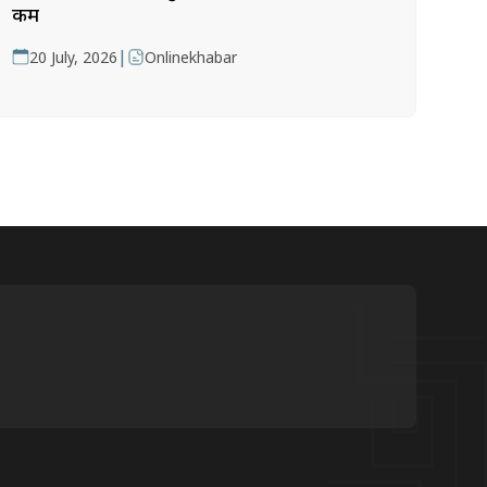
कम
|
20 July, 2026
Onlinekhabar