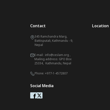
Contact
Location
345 Ramchandra Marg,
Battisputali, Kathmandu - 9,
Nepal
E-mail:
info@ceslam.org
,
Mailing address: GPO Box
25334, Kathmandu, Nepal
Phone:
+977-1-4572807
Social Media