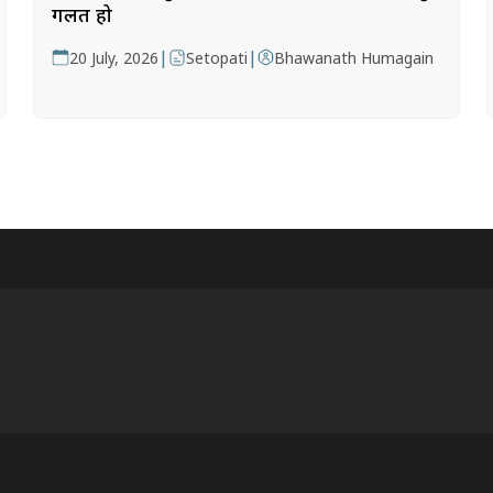
गलत हो
|
|
20 July, 2026
Setopati
Bhawanath Humagain