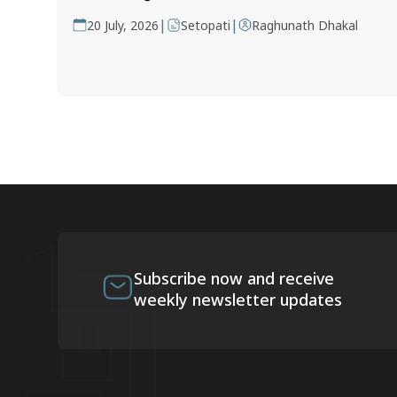
|
|
20 July, 2026
Setopati
Raghunath Dhakal
Subscribe now and receive
weekly newsletter updates