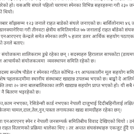
रेको हो। यसअघि संघले पहिलो चरणमा स्पेनका विभिन्न सहरहरुमा गरी २३० जनाल
को थियो।
तबार साँझसम्म १२३ जनाले राहत बाडेको संघले जनाएको छ। बार्सिलोनामा ४६ 
 ग्रानक्यानेरिया गरी तीनवटा क्षेत्रीय समितिमार्फत ७७ जनालाई राहत बाँडेको संघ
। एनआरएनए केन्द्रले समेत स्पेनका लागि ५ हजार डलर आर्थिक सहयोग पठाएका
ो उनले बताए।
ंयोजकमा शालिकराम डुम्रे रहेका छन् । सदस्यहरु हिरालाल सापकोटा (डायमण्
र्जुन आचार्यको संयोजकत्वमा व्यवस्थापन समिति रहेको छ।
सदस्य सन्तोष पौडेल र स्पेनका गठित कोभिड-१९ आपतकालीन मूल सहयोग सम
शेष पहलकदमीमा स्थानीय संस्थाबाट खाद्यान्न उपलब्ध भएको छ। बाङ्को दे आलिमेन्
्ति तथा २० जना बालबालिकाका लागि खाद्यान्न सहयोग प्राप्त भएको हो। यी सबै खाद
त नै बितरण भइरहेको छ।
ा,काम नभएका, रेसिडेन्सी कार्ड नभएका नेपाली दाजुभाई दिदीबहिनीलाई लक्षित ग
ेजमा चामल,दाल,तेल,नुन,पास्ता लगायतका खाद्य सामग्रीहरु रहेका छन्।
नआरएनए स्पेन र नेपाली जनसम्पर्क समितिबीच विवाद देखिएको थियो । उनीहरुले
राहत वितरणको प्रक्रिया थालेका थिए । तर अन्तत संघसंस्थाहरु एकजुट हुँदै एकद