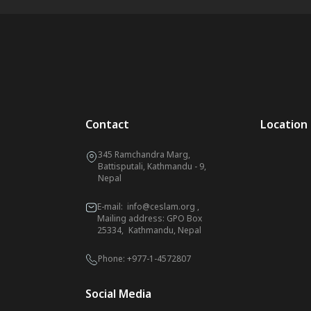
Contact
Location
345 Ramchandra Marg,
Battisputali, Kathmandu - 9,
Nepal
E-mail:
info@ceslam.org
,
Mailing address: GPO Box
25334, Kathmandu, Nepal
Phone:
+977-1-4572807
Social Media