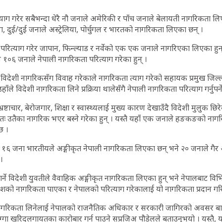
याग गरेर सबैभन्दा धेरै नौ जनाले अमेरिकी र पाँच जनाले बेलायती नागरिकता लिएक
दुई/दुई जनाले अस्ट्रेलिया, पोर्चुगल र भारतको नागरिकता लिएका छन् ।
 परित्याग गरेर जापान, फिन्ल्याड र नर्वेको एक एक जनाले नागरिएका लिएका हुन
 १०६ जनाले नेपाली नागरिकता परित्याग गरेका हुन् ।
विदेशी नागरिकसँग विवाह गरेकाले नागरिकता त्याग गरेको सहायक प्रमुख जिल
ाँले विदेशी नागरिकता लिने प्रक्रिया थालेसँगै नेपाली नागरिकता परित्याग गर्नुपर्
ष्टाचार, बेरोजगार, शिक्षा र स्वास्थ्यलाई मुख्य कारण देखाउँदै विदेशी मुलुक छि
तः उतैका नागरिक भएर बस्ने गरेका हुन् । यस्तै यहाँ एक जनाले हङकङको नागरि
छ ।
मा १६ जना भारतीयले अङ्गीकृत नेपाली नागरिकता लिएका छन् भने २० जनाले गै
।
गर्ने विदेशी युवतीले वैवाहिक अङ्गीकृत नागरिकता लिएका हुन् भने नेपालबाट वि
शको नागरिकता पाएका र नेपालको परित्याग गरेकालाई यो नागरिकता प्रदान गर
ागरिकता लिनेलाई नेपालको राजनैतिक अधिकार र सरकारी जागिरको अवसर बाह
जग्गा खरिदलगायतका कारोबार गर्न पाउने सप्रजिअ पौडेलले बताउनुभयो । यस्त