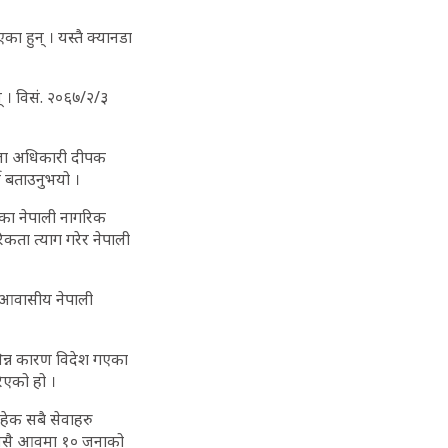
ा हुन् । यस्तै क्यानडा
् । विसं. २०६७/२/३
्ला अधिकारी दीपक
ने बताउनुभयो ।
रेका नेपाली नागरिक
कता त्याग गरेर नेपाली
र आवासीय नेपाली
भिन्न कारण विदेश गएका
िएको हो ।
ेक सबै सेवाहरु
ै, यसै आवमा १० जनाको