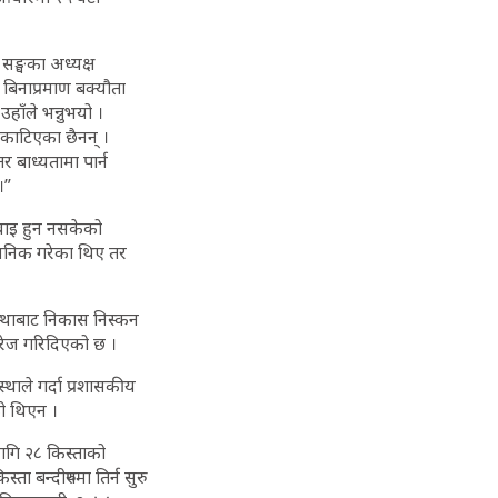
 सङ्घका अध्यक्ष
बिनाप्रमाण बक्यौता
हाँले भन्नुभयो ।
 काटिएका छैनन् ।
 बाध्यतामा पार्न
।”
नुवाइ हुन नसकेको
र्वजनिक गरेका थिए तर
्थाबाट निकास निस्कन
ारेज गरिदिएको छ ।
्थाले गर्दा प्रशासकीय
को थिएन ।
लागि २८ किस्ताको
बन्दीरुपमा तिर्न सुरु