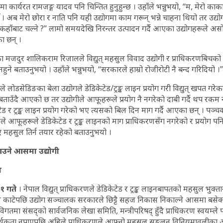
ोगमा कार्यरत रामजङ्ग यादव पनि चिन्तित हुनुहुन्छ । उहाँले भन्नुभयो, “म, मेरो का
 । अब मेरो छोरा र नाति पनि यही उद्योगमा काम गरून् भन्ने चाहना थियो तर उद्योग 
ोटी कहाँबाट चल्ने ?” लामो समयदेखि निरन्तर उत्पादन गर्दै आएका उद्योगहरूले अस
ा छन् ।
गका मजदुर शालिकराम रिजालले विद्युत् महसुल विवाद उद्योगी र प्राधिकरणबिचको 
ने बताउनुभयो । उहाँले भन्नुभयो, “सरकारले हाम्रो रोजीरोटी नै बन्द गरिदियो ।”
रणले लोडसेडिङका बेला उद्योगले डेडिकेटेड/ट्रङ्क लाइन प्रयोग गरी विद्युत् खपत गर
ने बताउँदै आएको छ तर उद्योगीले आफूहरूले प्रयोग नै नगरेको दाबी गर्दै थप रकम 
टेड र ट्रङ्क लाइन प्रयोग गरेको भए त्यसको बिल दिन माग गर्दै आएका छन् । पञ्
साहुले आफूहरूले डेडिकेटेड र ट्रङ्क लाइनको माग प्राधिकरणसँग नगरेको र प्रयोग पनि
ए महसुल तिर्न तयार रहेको बताउनुभयो ।
आउने आसमा उद्योगी
ा
१ गते
। नेपाल विद्युत् प्राधिकरणले डेडिकेटेड र ट्रङ्क लाइनबापतको महसुल भुक्ता
इन काटेपछि उद्योग सञ्चालक सरकारले छिट्टै सहज निकास निकाल्ने आसमा बसे
गतमा संसद्को सार्वजनिक लेखा समिति, मन्त्रीपरिषद् हुँदै प्राधिकरण स्वयम्ले प
 सार्थकता नपाएपछि अहिले प्राधिकरणले आफ्नो महसुल सङ्कलन विनियमावलीका