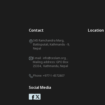
Contact
Location
345 Ramchandra Marg,
Battisputali, Kathmandu - 9,
Nepal
E-mail:
info@ceslam.org
,
Mailing address: GPO Box
25334, Kathmandu, Nepal
Phone:
+977-1-4572807
Social Media