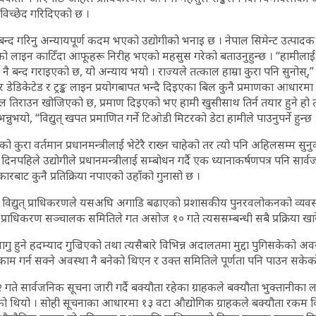
ति विच्छेद गरिदिएको छ ।
्ति बन्द गरिनु अन्यायपूर्ण कदम भएको उद्योगीको भनाइ छ । नेपाल सिमेन्ट उत्पादक
ोगको लाइन काटिँदा आफूहरू निरीह भएको महसुस गरेको बताउनुहुन्छ । “हामीलाई 
 नै बन्द गराइएको छ, यो अन्याय भयो । राज्यले तत्काल हाम्रा कुरा पनि सुनोस्,” उ
 डेडिकेटेड र ट्रङ्क लाइन प्रयोगबापत भन्दै दिइएका बिल कुनै प्रमाणका आधारमा
 तिराउन खोजिएको छ, प्रमाण दिइएको भए हामी खुसीसाथ तिर्न तयार हुने हो तर
नुभयो, “विद्युत् खपत प्रमाणित गर्ने टिओडी मिटरको डेटा हामीले पाउनुपर्ने हुन्छ 
 कुरा वर्तमान प्रधानमन्त्रीलाई भेटेरै राख्न चाहेको तर त्यो पनि अहिलसम्म सु
िनपहिले उद्योगीले प्रधानमन्त्रीलाई सम्बोधन गर्दै एक ध्यानाकर्षणपत्र पनि सा
रबाट कुनै प्रतिक्रिया नपाएको उहाँको गुनासो छ ।
 विद्युत् प्राधिकरणले यसअघि अगाडि बढाएको प्रशासकीय पुनरवलोकनको व्यवस
 प्राधिकरण सञ्चालक समितिले गत असोज १० गते त्यससम्बन्धी सबै प्रक्रिया ख
 हुने हदम्याद गुज्रिएको तथा त्यसैबारे विभिन्न अदालतमा मुद्दा पुगिसकेको अवस
म गर्न सक्ने अवस्था नै बनेको थिएन र उक्त समितिले पूर्णता पनि पाउन सके
ते सार्वजनिक सूचना जारी गर्दै बक्यौता रहेका ग्राहकले बक्यौता भुक्तानीका 
ो थियो । सोही सूचनाका आधारमा १३ वटा औद्योगिक ग्राहकले बक्यौता रकम किस्ता 