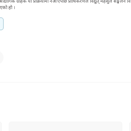
औद्यौगिक ग्राहक यो प्रक्रियामा नआएपछि प्राधिकरणले विद्युत् महसुल सङ्कलन 
एको हो ।