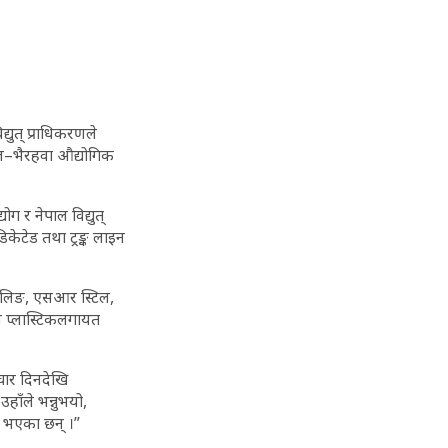
्युत् प्राधिकरणले
टवल–भैरहवा औद्योगिक
ग र नेपाल विद्युत्
ेटेड तथा ट्रङ्क लाइन
रोलिङ, एसआर स्टिल,
म प्लास्टिकलगायत
चार दिनदेखि
हाँले भन्नुभयो,
ार भएका छन् ।”