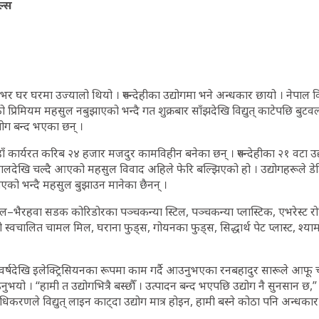
ल्स
र घर घरमा उज्यालो थियो । रुपन्देहीका उद्योगमा भने अन्धकार छायो । नेपाल विद
इनको प्रिमियम महसुल नबुझाएको भन्दै गत शुक्रबार साँझदेखि विद्युत् काटेपछि बु
योग बन्द भएका छन् ।
ाँ कार्यरत करिब २४ हजार मजदुर कामविहीन बनेका छन् । रुपन्देहीका २१ वटा उद्यो
लदेखि चल्दै आएको महसुल विवाद अहिले फेरि बल्झिएको हो । उद्योगहरूले डेडिक
एको भन्दै महसुल बुझाउन मानेका छैनन् ।
–भैरहवा सडक कोरिडोरका पञ्चकन्या स्टिल, पञ्चकन्या प्लास्टिक, एभरेस्ट 
्वचालित चामल मिल, घराना फुड्स, गोयनका फुड्स, सिद्धार्थ पेट प्लास्ट, श्या
 वर्षदेखि इलेक्ट्रिसियनका रूपमा काम गर्दै आउनुभएका रनबहादुर सारूले आफू 
यो । “हामी त उद्योगभित्रै बस्छौँ । उत्पादन बन्द भएपछि उद्योग नै सुनसान छ,” उ
ाधिकरणले विद्युत् लाइन काट्दा उद्योग मात्र होइन, हामी बस्ने कोठा पनि अन्धक