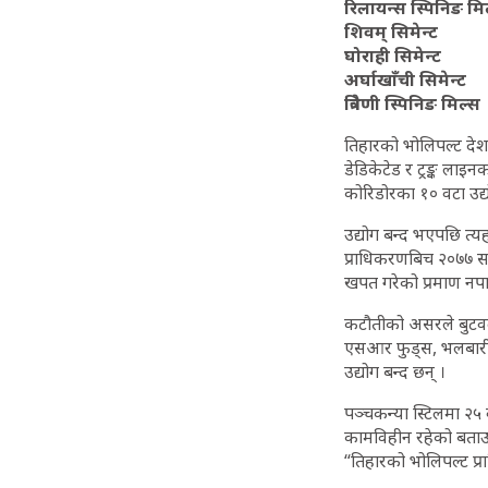
रिलायन्स स्पिनिङ मि
शिवम् सिमेन्ट
घोराही सिमेन्ट
अर्घाखाँची सिमेन्ट
त्रिवेणी स्पिनिङ मिल्स
तिहारको भोलिपल्ट देशभ
डेडिकेटेड र ट्रङ्क ला
कोरिडोरका १० वटा उद्
उद्योग बन्द भएपछि त्यह
प्राधिकरणबिच २०७७ सा
खपत गरेको प्रमाण नपा
कटौतीको असरले बुटवल
एसआर फुड्स, भलबारी स
उद्योग बन्द छन् ।
पञ्चकन्या स्टिलमा २५
कामविहीन रहेको बताउनुभ
“तिहारको भोलिपल्ट प्र