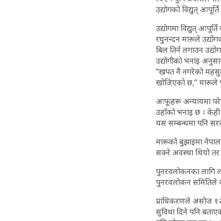
उद्योगको विद्युत् आपूर्
उद्योगमा विद्युत् आपूर
रघुनन्दन मारूले उद्य
बिल तिर्न लगाउन उद्योग
उद्योगीको भनाइ अनुसार
“खपत नै नगरेको महसुल
खोजिएको छ,” मारूले भन्
आफूहरू अन्यायमा परेको
उहाँको भनाइ छ । केही द
यस सम्बन्धमा पनि सरका
मारूको बुझाइमा नेपाल
सक्ने अवस्था थियो तर
पुनरवलोकनका लागि लागु
पुनरवलोकन समितिले का
प्राधिकरणले असोज १२ ग
सुविधा दिने पनि बताएक