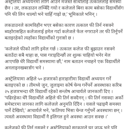
अस्ट्रेलिया अध्ययनमा लागि आउने मजस्तै साथीलाई तत्काललाई समस्या
छैन । तर, लकडाउन लम्बिँदै गयो र कलेजले बिना काम बसेका विद्यार्थीसँग
पनि फी लिन थाल्यो भने चाहिँ गाह्रो छ,’ भूमिकाले भनिन् ।
लकडाउनले कामविहीन भएर बसेका कारण तत्काल फी तिर्न नसक्ने
ब्यहोरासहित कलेजलाई इमेल गर्दा कलेजले फेल नगराउने तर फी तिर्नुपर्ने
बताइरहेको त्यहाँका विद्यार्थीको गुनासो छ ।
‘कलेजले फीको लागि इमेल गर्छ । तत्काल कलेज फी बुझाउन नसक्ने
बताउँदा सबै थाहा छ, पास गराइदिन्छौं तर शुल्क चाहियो भनेर मेल
आएपछि धेरै विद्यार्थी समस्यामा छौं,’ नाम बताउन नचाहने एक विद्यार्थीले
अनलाइनखबरसँग भने ।
अस्ट्रेलियामा अहिले ५० हजारको हाराहारीमा विद्यार्थी अध्ययन गर्ने
बताइएको छ । तीमध्ये जुन, जुलाइमा कोर्ष चेन्च गर्नेपर्ने अवस्थाका करिब
२५ हजारभन्दा धेरै विद्यार्थी रहेको सन्तोष आचार्यले जानकारी दिए ।
‘पढिरहेका धेरै विद्यार्थीले अहिले फी तिर्न सक्दैनन् । फी तिर्न नसक्दा अर्को
समेस्टरमा जानका लागि कलेजले अनुमति दिँदैन । यसले पढाइमै समस्या
पार्ने देखियो,’ आचार्यले भने, ‘कतिपय भिसा चेन्ज गर्नुपर्ने अवस्थामा छन् ।
त्यस्तो अवस्थामा विद्यार्थी नै इलिगल हुने अवस्था आउन सक्छ ।’
कलेजको फी तिर्न नसक्ने र अस्ट्रेलियाको सरकारले घर जाऊ भने पनि