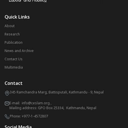
Quick Links
About
Research
Publication
News and Archive
Contact Us
Multimedia
Contact
345 Ramchandra Marg, Battisputali, Kathmandu - 9, Nepal
E-mail:
info@ceslam.org
,
Mailing address: GPO Box 25334, Kathmandu, Nepal
Phone:
+977-1-4572807
Social Media