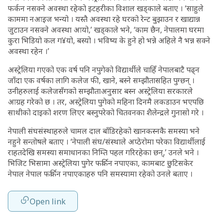
फर्कन नसक्ने अवस्था रहेको इटहरीका विशाल खड्काले बताए । ‘साहुले
काममा नआइज भन्यो । यस्तै अवस्था रहे घरको रेन्ट बुझाउन र खाद्यान्न
जुटाउन नसक्ने अवस्था आयो,’ खड्काले भने, ‘काम छैन, नेपालमा घरमा
कुरा भिडियो कल ग¥यो, बस्यो । भविष्य के हुने हो भन्ने अहिले नै भन्न सक्ने
अवस्था रहेन ।’
अस्ट्रेलिया गएको एक वर्ष पनि नपुगेको विद्यार्थीले चाहिँ नेपालबाटै पढ्न
जाँदा एक वर्षका लागि कलेज फी, खाने, बस्ने सम्झौतासहित पुग्छन् ।
उनीहरुलाई कलेजसँगको सम्झौताअनुसार बस्न अस्ट्रेलिया सरकारले
आग्रह गरेको छ । तर, अस्ट्रेलिया पुगेको महिना दिनमै लकडाउन भएपछि
साथीको दाइको शरण लिएर बस्नुपरेको चितवनका शैलेन्द्रले गुनासो गरे ।
नेपाली संघसंस्थाहरुले चामल दाल बाँडिरहेको खानकस्नकै समस्या भने
नहुने सन्तोषले बताए । ‘नेपाली संघ/संस्थाले अप्ठेरोमा परेका विद्यार्थीलाई
राहतदेखि समस्या समाधानका निम्ति पहल गरिरहेका छन्,’ उनले भने ।
भिजिट भिसामा अस्ट्रेलिया पुगेर फर्किन नपाएका, कामबाट छुटिसकेर
नेपाल नेपाल फर्किन नपाएकाहरु पनि समस्यामा रहेको उनले बताए ।
Open link