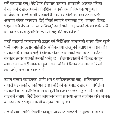
गर्ने बताएका छन्। वैदेशिक रोजगार पत्रकार समाजले ‘अलपत्र परेका
नेपालीको उद्घारसम्बन्धी निर्देशिका कार्यान्वयन’ विषयक भर्चुअल
कार्यक्रममा बोल्दै मन्त्री यादवले दैनिक १० देखि १५ वटा उडान थपेर
अलपत्र परेका कामदार छिट्टै फिर्ता ल्याइने बताएका हुन्। ‘हातमा टिकट
भएका सबै नेपाल आउन पाउँछन्,’ उनले भने, ‘जहाजको संख्या थपेर सबै
कामदार एक महिनाभित्र ल्याउने सहमति भएको छ।’
मन्त्री यादवले कामदारको उद्घार गर्न निर्देशिका बाधकको रुपमा लिन नहुने
भन्दै कामदार उद्घार पहिलो प्राथमिकतामा राख्नुपर्ने बताए। योगदान गरेर
गएका सबै कामदारलाई वैदेशिक रोजगार कोषको रकमबाट फर्काउन
सरकार तयार भएको उनको भनँइ छ। ‘रोजगारदाताले नै टिकट काट्न
लगाएर वा त्यसरी व्यवस्था हुन नसके बोर्डको पैसाबाट कामदार फिर्ता
ल्याउँछौं’, मन्त्री यादवले भने।
उडान संख्या बढाउनका लागि श्रम र पर्यटनस्तरका सह–सचिवस्तरबाट
तयारी भइरहेको उनको भनाइ छ। बोर्डको कोषबाट उद्घार गर्न नमिलेमा
सरकारी कोष, कोभिड कोष या कुनै विकल्प खोजेर उद्घार गरिने मन्त्री
यादवले बताए। निर्देशिका कार्यान्वयनमा समस्या आए संशोधन गरेर लचक
बनाउन तयार भएको मन्त्री यादवको भनाइ छ।
मलेसियाका लागि नेपाली राजदूत उदयराज पाण्डेले निःशुल्क कामदार