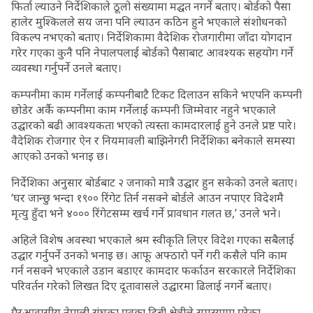
फिर्ता ल्याउने निर्देशिकाले ठूलो संख्यामा मद्घत नगर्ने बताए। बोर्डको पैसा
हालेर मुश्किलले सय जना पनि ल्याउन कठिन हुने भएकाले संशोधनको
विकल्प नभएको बताए। निर्देशिकामा वैदेशिक रोजगारीमा जाँदा योगदान
गरेर गएका कुनै पनि नेपालपलाई बोर्डको पैसाबाट आवश्यक सहयोग गर्ने
व्यवस्था गर्नुपर्ने उनले बताए।
कम्पनीमा काम गर्नेलाई कम्पनीबाटै टिकट दिलाउन सकिने भएपनि कम्पनी
छोडेर अर्कै कम्पनीमा काम गर्नेलाई कम्पनी जिम्मेवार नहुने भएकाले
उद्घारको बढी आवश्यकता भएको त्यस्ता कामदारलाई हुने उनले प्रष्ट पारे।
वैदेशिक रोजगार ऐन र नियमावली बाझिनेगरी निर्देशिका बनेकाले समस्या
आएको उनको भनाइ छ।
निर्देशिका अनुसार बोर्डबाट २ जनाको मात्रै उद्घार हुन सकेको उनले बताए।
‘घर जान्छु भन्दा १९०० रिंगेट तिर्न नसक्ने बोर्डले आउन नपाएर विदेशमै
मृत्यु हुँदा भने ४००० रिंगेटसम्म खर्च गर्ने प्रावधान गलत छ,’ उनले भने।
अहिले विशेष अवस्था भएकाले श्रम स्वीकृति लिएर विदेश गएका सबैलाई
उद्घार गर्नुपर्ने उनको भनाइ छ। आफू अफ्ठारो पर्ने गरी कसैले पनि काम
गर्न नसक्ने भएकाले उडान बडाएर कामदार फर्काउन सरकारले निर्देशिका
परिवर्तन गरेको लिखत दिए दूतावासले उद्घारमा ढिलाई नगर्ने बताए।
गैरआवासीय नेपाली संघका प्रवक्रा डिबी क्षेत्रीले समस्यामा परेका