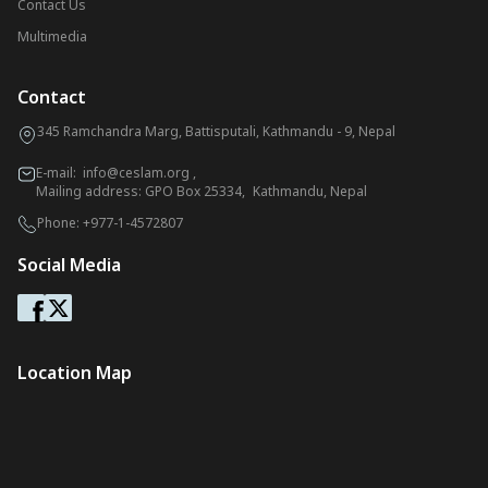
Contact Us
Multimedia
Contact
345 Ramchandra Marg, Battisputali, Kathmandu - 9, Nepal
E-mail:
info@ceslam.org
,
Mailing address: GPO Box 25334, Kathmandu, Nepal
Phone:
+977-1-4572807
Social Media
Location Map