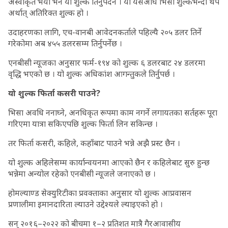
अस्वीकृत भयो भने यो शुल्क तिर्नुपर्दैन । यो यसअघि भिसा शुल्कभन्दा थप
अर्थात् अतिरिक्त शुल्क हो ।
उदाहरणका लागि, एच-वानबी आवेदनकर्ताले पहिल्यै २०५ डलर तिर्ने
गरेकोमा अब ४५५ डलरसम्म तिर्नुपर्नेछ ।
एनबीसी न्यूजका अनुसार फर्म-१९४ को शुल्क ६ डलरबाट २४ डलरमा
वृद्धि भएको छ । यो शुल्क अधिकांश आगन्तुकले तिर्नुपर्छ ।
यो शुल्क फिर्ता कसरी पाउने?
भिसा अवधि ननाघ्ने, अनधिकृत रूपमा काम नगर्ने लगायतका सर्तहरू पूरा
गरिएमा यात्रा सकिएपछि शुल्क फिर्ता लिन सकिन्छ ।
तर फिर्ता कसरी, कहिले, कहाँबाट पाउने भन्ने अझै प्रस्ट छैन ।
यो शुल्क अहिलेसम्म कार्यान्वयनमा आएको छैन र कहिलेबाट सुरु हुन्छ
भन्नेमा अन्योल रहेको एनबीसी न्यूजले जनाएको छ ।
होमल्याण्ड सेक्युरिटीका प्रवक्ताका अनुसार यो शुल्क आप्रवासन
प्रणालीमा इमानदारिता ल्याउने उद्देश्यले ल्याइएको हो ।
सन् २०१६–२०२२ को बीचमा १–२ प्रतिशत मात्रै गैरआवासीय