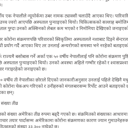
छ।
र्षीय एक नेपालीले न्यूयोर्कमा उबर नामक ट्याक्सी चलाउँदै आएका थिए। पारिवा
 उच्च ज्वरो आएपछि अस्पताल पुर्‍याइएको थियो। चिकित्सकको सल्लाह बमोज
ाल पुग्दा उनको अक्सिनको लेबल कम भएको र निमोनिया देखिएको जनाइएक
ार कोरोना संक्रमणपछि परिवारको स्विकृतिमा अस्पतालले नशाबाट दिइने सेन्
धी प्रयोग गर्दै आएका थिए तर उनलाई अन्यरोगको समस्या भने नरहेको बताइएक
र्क राज्यमै बसोबास गर्ने अर्का एक ५० वर्षीय नेपालीलाई पनि कोरोना संक्रमण प
 अस्पताल पुर्‍याइएको थियो। उनको अवस्था अहिले गम्भीर रहेको र श्वासप्रश
पचार गराइरहेको जनाइएको छ।
० वर्षीय ती नेपालीका छोराले दिएको जानकारीअनुसार उनलाई पहिले देखिनै मध
ो कोरोना चेकअप गरिएको र उनीहरुको मंगलबारसम्म रिर्पोट आउने बताइएको छ
ेका छन्।
ंख्या तीव्र
तको संख्या अमेरिका तीव्र रुपमा बढ्दै गएको छ। संक्रमितको संख्याका आधारम
समाचार तयार पार्दासम्म अमेरिकामा कोरोना संक्रमणका कारण ज्यान गुमाउनेहरु
रमितहरुको संख्या ३३,३०० नाघेको छ।