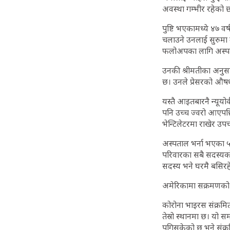
अवस्था गम्भीर रहेको 
पुष्टि भएकामध्ये ४७ व
चलाउने उनलाई सुरुमा
फलोअपका लागि अस्पत
उनकी श्रीमतीका अनुस
छ। उनले प्रेसरको औष
यस्तै आइतबारनै न्यूयो
पनि उच्च ज्वरो आएपछि
भेन्टिलेटरमा राखेर उ
अस्पताल भर्ना भएका ५
परिवारका सबै सदस्यक
सदस्य भने घरमै बसिरह
अमेरिकामा सक्रमणको स
कोरोना भाइरस संक्रमि
तेस्रो स्थानमा छ। यो 
पुगिसकेको छ भने संक्