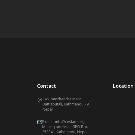
Contact
Location
345 Ramchandra Marg,
Battisputali, Kathmandu - 9,
Nepal
E-mail:
info@ceslam.org
,
Mailing address: GPO Box
25334, Kathmandu, Nepal