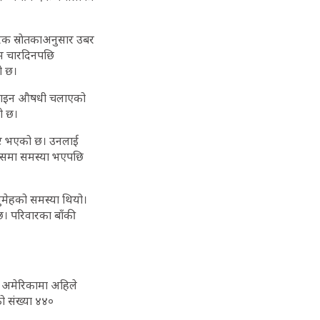
रिक स्राेतकाअनुसार उबर
िम चारदिनपछि
ो छ।
टरलाइन औषधी चलाएको
ो छ।
ुष्टि भएको छ। उनलाई
्वासमा समस्या भएपछि
ुमेहको समस्या थियो।
। परिवारका बाँकी
ा अमेरिकामा अहिले
को संख्या ४४०