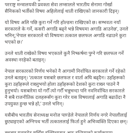
परराष्ट्र मन्त्रालयकी प्रवक्ता सेवा लम्सालले भारतीय सेनामा गोर्खा
सैनिकको भर्तीको विषय अहिलेलाई थाती राखिएको जानकारी दिइन्।
‍यो विषय अलि पछि कुरा गर्ने गरि होल्डमा राखिएको छ। सम्भवतः नयाँ
सरकारले के गर्ने, कसरी अगाडि बढ्ने भन्ने विषयमा अगाडि आउनेछ’, उनले
भनिन्,‘नेपाल सरकारले यो विषयमा तत्काल छलफल अगाडि नढाउने कुरा
भएको छ।’
उनले थाती राखेको विषय भएकाले कुनै निष्कर्षमा पुग्ने गरि छलफल गर्ने
अवस्था नरहेको बताइन्।
नेपाल सरकारको निर्णय भनेको नै आगामी निर्वाचित सरकारले गर्ने रहेको
उनले बताइन्। ‘तत्काल यसबारे छलफल र वार्ता अघि बढ्दैन। उहाँहरूको
कुरा उहाँहरूले राख्नुभयो होला उहाँहरूको देशको कुरा राख्न पाउने नै
हुनुभयो। यसबारेमा यो गरौँ त्यो गरौँ भन्नुभन्दा पनि नवनिर्वाचित सरकारले
नै सबै राजनीतिक दलहरूसँग कुरा गरेर यस विषयलाई अगाडि बढाउँदा नै
उपयुक्त हुन्छ भन्ने हो,’ उनले भनिन्।
यसैबीच भारतीय सेनाध्यक्ष मनोज पाण्डेले नेपालले निर्णय नगरे नेपालीलाई
छुट्याइएको अग्निपथ भर्ती तत्काललाई फिर्ता हुने अभिव्यक्ति दिएका छन्।
बुधबार युनाइटेड सर्भिस इन्स्टिच्युसन अफ इन्डियाको कार्यक्रममा