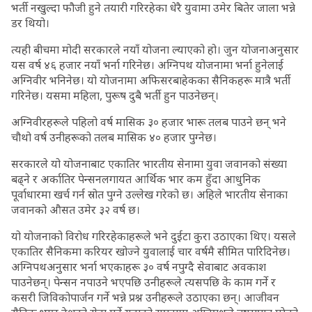
भर्ती नखुल्दा फौजी हुने तयारी गरिरहेका धेरै युवामा उमेर बितेर जाला भन्ने
डर थियो।
त्यही बीचमा मोदी सरकारले नयाँ योजना ल्याएको हो। जुन योजनाअनुसार
यस वर्ष ४६ हजार नयाँ भर्ना गरिनेछ। अग्निपथ योजनामा भर्ना हुनेलाई
अग्निवीर भनिनेछ। यो योजनामा अफिसरबाहेकका सैनिकहरू मात्रै भर्ती
गरिनेछ। यसमा महिला, पुरूष दुबै भर्ती हुन पाउनेछन्।
अग्निवीरहरूले पहिलो वर्ष मासिक ३० हजार भारू तलब पाउने छन् भने
चौथो वर्ष उनीहरूको तलब मासिक ४० हजार पुग्नेछ।
सरकारले यो योजनाबाट एकातिर भारतीय सेनामा युवा जवानको संख्या
बढ्ने र अर्कातिर पेन्सनलगायत आर्थिक भार कम हुँदा आधुनिक
पूर्वाधारमा खर्च गर्न स्रोत पुग्ने उल्लेख गरेको छ। अहिले भारतीय सेनाका
जवानको औसत उमेर ३२ वर्ष छ।
यो योजनाको विरोध गरिरहेकाहरूले भने दुईटा कुरा उठाएका थिए। यसले
एकातिर सैनिकमा करियर खोज्ने युवालाई चार वर्षमै सीमित पारिदिनेछ।
अग्निपथअनुसार भर्ना भएकाहरू ३० वर्ष नपुग्दै सेवाबाट अवकाश
पाउनेछन्। पेन्सन नपाउने भएपछि उनीहरूले त्यसपछि के काम गर्ने र
कसरी जिविकोपार्जन गर्ने भन्ने प्रश्न उनीहरूले उठाएका छन्। आजीवन