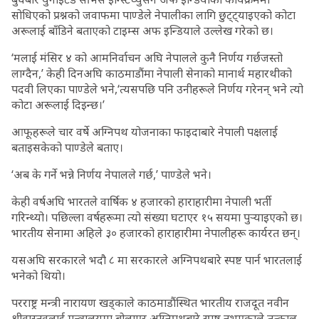
सोधिएको प्रश्नको जवाफमा पाण्डेले नेपालीका लागि छुट्ट्याइएको कोटा
अरूलाई बाँडिने बताएको टाइम्स अफ इन्डियाले उल्लेख गरेको छ।
‘मलाई मंसिर ४ को आमनिर्वाचन अघि नेपालले कुनै निर्णय गर्छजस्तो
लाग्दैन,’ केही दिनअघि काठमाडौंमा नेपाली सेनाको मानार्थ महारथीको
पदवी लिएका पाण्डेले भने,‘त्यसपछि पनि उनीहरूले निर्णय गरेनन् भने त्यो
कोटा अरूलाई दिइन्छ।’
आफूहरूले चार वर्षे अग्निपथ योजनाका फाइदाबारे नेपाली पक्षलाई
बताइसकेको पाण्डेले बताए।
‘अब के गर्ने भन्ने निर्णय नेपालले गर्छ,’ पाण्डेले भने।
केही वर्षअघि भारतले वार्षिक ४ हजारको हाराहारीमा नेपाली भर्ती
गरिन्थ्यो। पछिल्ला वर्षहरूमा त्यो संख्या घटाएर १५ सयमा पुर्‍याइएको छ।
भारतीय सेनामा अहिले ३० हजारको हाराहारीमा नेपालीहरू कार्यरत छन्।
यसअघि सरकारले भदौ ८ मा सरकारले अग्निपथबारे स्पष्ट पार्न भारतलाई
भनेको थियो।
परराष्ट्र मन्त्री नारायण खड्काले काठमाडौंस्थित भारतीय राजदूत नवीन
श्रीवास्तवलाई मन्त्रालयमा बोलाएर अग्निपथबारे स्पष्ट नभएकाले तत्काल