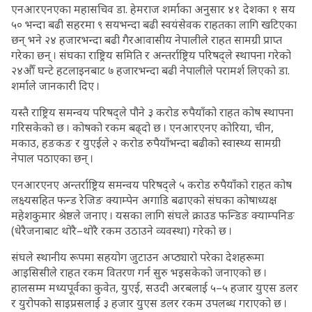
एनआरएनएका महासचिव डा. हेमराज शर्माका अनुसार ४१ देशका १ सय
५० भन्दा बढी सहरमा ९ सयभन्दा बढी स्वयंसेवक राहतका लागि खटिएका
छन् भने २४ हजारभन्दा बढी गैरआवासीय नेपालीले राहत सामग्री प्राप्त
गरेका छन् । संघका राष्ट्रिय समिति र अन्तर्राष्ट्रिय परिषद्ले स्थापना गरेको
२४औँ घन्टे हटलाइनबाट ७ हजारभन्दा बढी नेपालीले परामर्श लिएको डा.
शर्माले जानकारी दिए ।
यस्तै राष्ट्रिय समन्वय परिषद्ले पौने ३ करोड रुपैयाँको राहत कोष स्थापना
गरिसकेको छ । कोषको रकम बढ्दो छ । एनआरएनए कोरिया, चीन,
मकाउ, हङकङ र युएईले २ करोड रुपैयाँभन्दा बढीको स्वास्थ्य सामग्री
नेपाल पठाएका छन् ।
एनआरएनए अन्तर्राष्ट्रिय समन्वय परिषद्ले ५ करोड रुपैयाँको राहत कोष
लक्ष्यसहित फन्ड रेजिङ क्याम्पेन अगाडि बढाएको संघका कोषाध्यक्ष
महेशकुमार श्रेष्ठले जनाए । यसका लागि संघले क्राउड फन्डिङ क्याम्पनिङ
(धेरैजनाबाट थोरै–थोरै रकम उठाउने व्यवस्था) गरेको छ ।
संघले स्थानीय रूपमा सहयोग जुटाउन अप्ठ्यारो परेका देशहरूमा
आइसिसीले राहत रकम वितरण गर्न सुरु भइसकेको जनाएको छ ।
हालसम्म मध्यपूर्वका कुवेत, युएई, सउदी अरबलाई ५–५ हजार युएस डलर
र युरोपको साइप्रसलाई ३ हजार युएस डलर रकम उपलब्ध गराएको छ ।