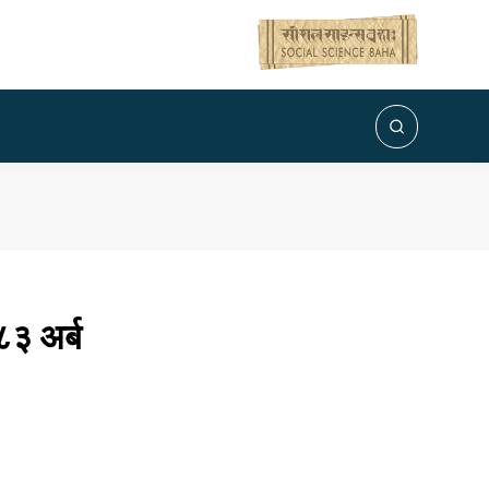
८३ अर्ब