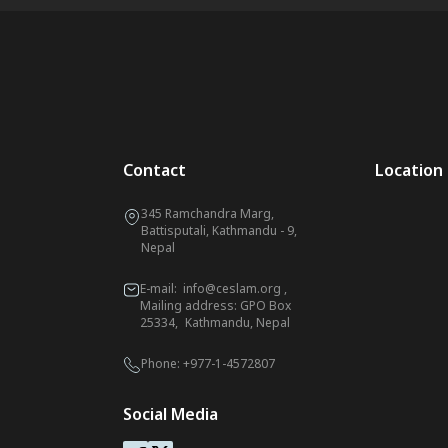
Contact
Location
345 Ramchandra Marg,
Battisputali, Kathmandu - 9,
Nepal
E-mail:
info@ceslam.org
,
Mailing address: GPO Box
25334, Kathmandu, Nepal
Phone:
+977-1-4572807
Social Media