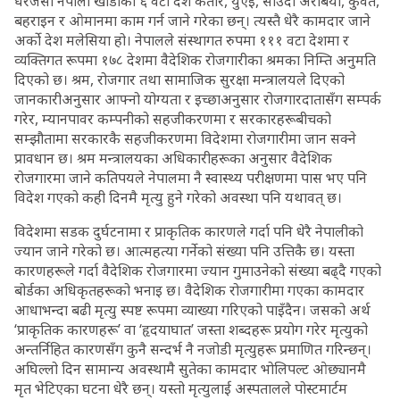
धेरैजसो नेपाली खाडीका ६ वटा देश कतार, युएई, साउदी अरेबिया, कुवेत,
बहराइन र ओमानमा काम गर्न जाने गरेका छन्। त्यस्तै धेरै कामदार जाने
अर्को देश मलेसिया हो। नेपालले संस्थागत रुपमा १११ वटा देशमा र
व्यक्तिगत रूपमा १७८ देशमा वैदेशिक रोजगारीका श्रमका निम्ति अनुमति
दिएको छ। श्रम, रोजगार तथा सामाजिक सुरक्षा मन्त्रालयले दिएको
जानकारीअनुसार आफ्नो योग्यता र इच्छाअनुसार रोजगारदातासँग सम्पर्क
गरेर, म्यानपावर कम्पनीको सहजीकरणमा र सरकारहरूबीचको
सम्झौतामा सरकारकै सहजीकरणमा विदेशमा रोजगारीमा जान सक्ने
प्रावधान छ। श्रम मन्त्रालयका अधिकारीहरूका अनुसार वैदेशिक
रोजगारमा जाने कतिपयले नेपालमा नै स्वास्थ्य परीक्षणमा पास भए पनि
विदेश गएको कही दिनमै मृत्यु हुने गरेको अवस्था पनि यथावत् छ।
विदेशमा सडक दुर्घटनामा र प्राकृतिक कारणले गर्दा पनि धेरै नेपालीको
ज्यान जाने गरेको छ। आत्महत्या गर्नेको संख्या पनि उत्तिकै छ। यस्ता
कारणहरूले गर्दा वैदेशिक रोजगारमा ज्यान गुमाउनेको संख्या बढ्दै गएको
बोर्डका अधिकृतहरूको भनाइ छ। वैदेशिक रोजगारीमा गएका कामदार
आधाभन्दा बढी मृत्यु स्पष्ट रूपमा व्याख्या गरिएको पाइँदैन। जसको अर्थ
‘प्राकृतिक कारणहरू’ वा ‘हृदयाघात’ जस्ता शब्दहरू प्रयोग गरेर मृत्युको
अन्तर्निहित कारणसँग कुनै सन्दर्भ नै नजोडी मृत्युहरू प्रमाणित गरिन्छन्।
अघिल्लो दिन सामान्य अवस्थामै सुतेका कामदार भोलिपल्ट ओछ्यानमै
मृत भेटिएका घटना धेरै छन्। यस्तो मृत्युलाई अस्पतालले पोस्टमार्टम