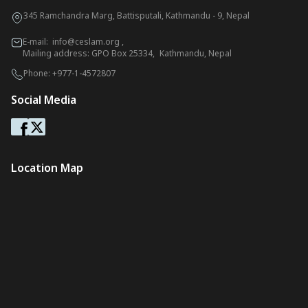
345 Ramchandra Marg, Battisputali, Kathmandu - 9, Nepal
E-mail:
info@ceslam.org
,
Mailing address: GPO Box 25334, Kathmandu, Nepal
Phone:
+977-1-4572807
Social Media
Location Map