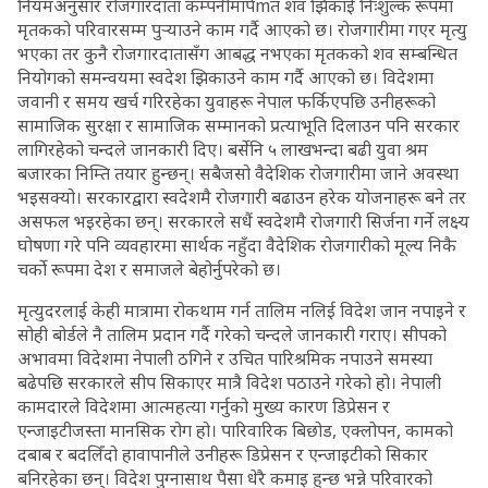
नियमअनुसार रोजगारदाता कम्पनीमार्पmत शव झिकाई निःशुल्क रूपमा
मृतकको परिवारसम्म पुर्‍याउने काम गर्दै आएको छ। रोजगारीमा गएर मृत्यु
भएका तर कुनै रोजगारदातासँग आबद्ध नभएका मृतकको शव सम्बन्धित
नियोगको समन्वयमा स्वदेश झिकाउने काम गर्दै आएको छ। विदेशमा
जवानी र समय खर्च गरिरहेका युवाहरू नेपाल फर्किएपछि उनीहरूको
सामाजिक सुरक्षा र सामाजिक सम्मानको प्रत्याभूति दिलाउन पनि सरकार
लागिरहेको चन्दले जानकारी दिए। बर्सेनि ५ लाखभन्दा बढी युवा श्रम
बजारका निम्ति तयार हुन्छन्। सबैजसो वैदेशिक रोजगारीमा जाने अवस्था
भइसक्यो। सरकारद्वारा स्वदेशमै रोजगारी बढाउन हरेक योजनाहरू बने तर
असफल भइरहेका छन्। सरकारले सधैं स्वदेशमै रोजगारी सिर्जना गर्ने लक्ष्य
घोषणा गरे पनि व्यवहारमा सार्थक नहुँदा वैदेशिक रोजगारीको मूल्य निकै
चर्को रूपमा देश र समाजले बेहोर्नुपरेको छ।
मृत्युदरलाई केही मात्रामा रोकथाम गर्न तालिम नलिई विदेश जान नपाइने र
सोही बोर्डले नै तालिम प्रदान गर्दै गरेको चन्दले जानकारी गराए। सीपको
अभावमा विदेशमा नेपाली ठगिने र उचित पारिश्रमिक नपाउने समस्या
बढेपछि सरकारले सीप सिकाएर मात्रै विदेश पठाउने गरेको हो। नेपाली
कामदारले विदेशमा आत्महत्या गर्नुको मुख्य कारण डिप्रेसन र
एन्जाइटीजस्ता मानसिक रोग हो। पारिवारिक बिछोड, एक्लोपन, कामको
दबाब र बदलिँदो हावापानीले उनीहरू डिप्रेसन र एन्जाइटीको सिकार
बनिरहेका छन्। विदेश पुग्नासाथ पैसा धेरै कमाइ हुन्छ भन्ने परिवारको