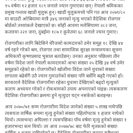
१५ वर्षमा १२ हजार १८९ जनाले ज्यान गुमाएका छन्। नेपाली श्रमिकका
प्रमुख गन्तव्य खाडी मुलुक हुन्। खाडी मुलुकमध्ये पनि गत आव २०७९/८०
मा साउदी अरेबियामा मात्रै ३४६ जनाको मृत्यु भएको वैदेशिक रोजगार
बोर्डको तथ्यांकले देखाएको छ। सोही आवमा मलेसियामा २८२ जना,
कतारमा २२१ जना, दुबईमा १८७ र कुवेतमा ६८ जनाले ज्यान गुमाए।
रोजगारीका लागि बिदेसिने धेरैजसो कामदारको उमेर समूह १८ देखि ४४
वर्ष रहने गरेको श्रम, रोजगार तथा सामाजिक सुरक्षा मन्त्रालयका सूचना
अधिकारी कृष्णप्रसाद भुसाल बताउँछन्। उनका अनुसार पछिल्ला तीन
वर्षमा विदेश जाने नेपाली कामदारको आधा संख्या २५ देखि ३४ वर्ष उमेर
समूहको रहेको छ। रोजगारीको खोजीमा विदेश जाने युवाको संख्या
लगातार बढेसँगै उतै ज्यान गुमाउनेको संख्या पनि बर्सेनि बढ्दै गएको हो।
सरकारले वैदेशिक रोजगारीमा रहेका युवामा देखिएको बढ्दो मृत्युको
कारण अध्ययन गरेको र रोकथामको उपाय अपनाएको पाइन्न। त्यसकारण
वैदेशिक रोजगारीका क्रममा हुने मृत्युदर घट्न नसकेको बताइन्छ।
आव २०७०/७१ सम्म रोजगारीमा विदेश जानेको संख्या ५ लाख नाघेपछि
त्यसयता वार्षिक रूपमा मृत्यु हुनेको संख्या पहिलोपटक १ हजार नाघेको
थियो। त्यसभन्दा अघिल्ला र त्यसपछिका पाँच वर्षमा मृत्यु हुनेको संख्या १
हजारभन्दा कम थियो। तर आव २०७७/७८ बाट फेरि मृतकको संख्या
वार्षिक १ हजार नाघिरहेको छ। वैदेशिक रोजगारीका क्रममा सबैभन्दा