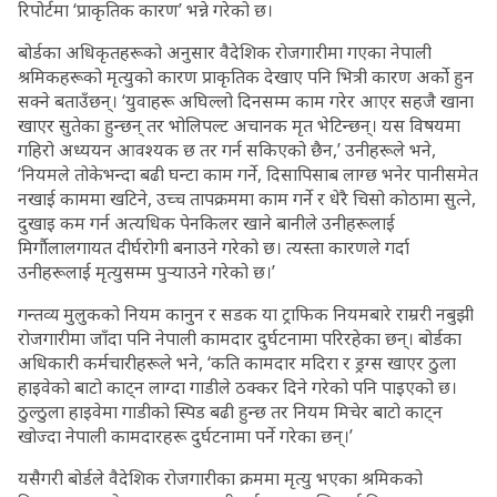
रिपोर्टमा ‘प्राकृतिक कारण’ भन्ने गरेको छ।
बोर्डका अधिकृतहरूको अनुसार वैदेशिक रोजगारीमा गएका नेपाली
श्रमिकहरूको मृत्युको कारण प्राकृतिक देखाए पनि भित्री कारण अर्को हुन
सक्ने बताउँछन्। ‘युवाहरू अघिल्लो दिनसम्म काम गरेर आएर सहजै खाना
खाएर सुतेका हुन्छन् तर भोलिपल्ट अचानक मृत भेटिन्छन्। यस विषयमा
गहिरो अध्ययन आवश्यक छ तर गर्न सकिएको छैन,’ उनीहरूले भने,
‘नियमले तोकेभन्दा बढी घन्टा काम गर्ने, दिसापिसाब लाग्छ भनेर पानीसमेत
नखाई काममा खटिने, उच्च तापक्रममा काम गर्ने र धेरै चिसो कोठामा सुत्ने,
दुखाइ कम गर्न अत्यधिक पेनकिलर खाने बानीले उनीहरूलाई
मिर्गौलालगायत दीर्घरोगी बनाउने गरेको छ। त्यस्ता कारणले गर्दा
उनीहरूलाई मृत्युसम्म पुर्‍याउने गरेको छ।’
गन्तव्य मुलुकको नियम कानुन र सडक या ट्राफिक नियमबारे राम्ररी नबुझी
रोजगारीमा जाँदा पनि नेपाली कामदार दुर्घटनामा परिरहेका छन्। बोर्डका
अधिकारी कर्मचारीहरूले भने, ‘कति कामदार मदिरा र ड्रग्स खाएर ठुला
हाइवेको बाटो काट्न लाग्दा गाडीले ठक्कर दिने गरेको पनि पाइएको छ।
ठुल्ठुला हाइवेमा गाडीको स्पिड बढी हुन्छ तर नियम मिचेर बाटो काट्न
खोज्दा नेपाली कामदारहरू दुर्घटनामा पर्ने गरेका छन्।’
यसैगरी बोर्डले वैदेशिक रोजगारीका क्रममा मृत्यु भएका श्रमिकको