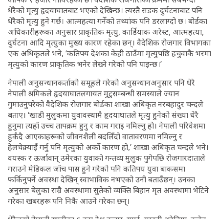
धेरैको मृत्यु हृदयाघातबाट भएको देखिन्छ। त्यस्तै सडक दुर्घटनाबाट पनि
धेरैको मृत्यु हुने गर्छ। आत्महत्या गर्नेको तथ्यांक पनि डरलाग्दो छ। बोर्डका
अधिकारीहरूका अनुसार प्राकृतिक मृत्यु, कार्डियाक अरेस्ट, आत्महत्या,
दुर्घटना आदि मृत्युका मुख्य कारण रहेका छन्। वैदेशिक रोजगार विभागका
एक अधिकृतले भने, ‘कतिपय देशका केही ठाउँमा मृत्युपछि हचुवाकै भरमा
मृत्युको कारण प्राकृतिक भनेर लेख्ने गरेको पनि पाइन्छ।’
नेपाली अनुसन्धानकर्ताको समूहले गरेको अनुसन्धानअनुसार पनि धेरै
नेपाली श्रमिकले हृदयाघातलगायत मुटुसम्बन्धी समस्याले ज्यान
गुमाउनुपरेको वैदेशिक रोजगार बोर्डका शाखा अधिकृत नरबहादुर चन्दले
बताए। ‘खाडी मुलुकमा युवावस्थामै हृदयाघातले मृत्यु हुनेको संख्या धेरै
हुनुमा त्यहाँ उच्च तापक्रम हुनु र काम गराइ नमिल्नु हो। नेपाली परिवेशमा
हुर्कंदै आएकाहरूको जीवनशैली बदलिँदो वातावरणमा नमिल्नु र
हेलचेक्र्याइँ गर्नु पनि मृत्युको अर्को कारण हो,’ शाखा अधिकृत चन्दले भने।
वयस्क र ऊर्जावान् उमेरका युवाको गन्तव्य मुलुक पुगेपछि रोजगारदाताले
गराउने मेडिकल जाँच पास हुने गरेको पनि कतिपय युवा बाकसमा
फर्किनुपर्ने अवस्था देखिन् स्वाभाविक नभएको उनी बताउँछन्। उनका
अनुसार बेलुका राम्रै अवस्थामा सुतेको व्यक्ति बिहान मृत अवस्थामा भेटिने
गरेका खबरहरू पनि निकै आउने गरेका छन्।