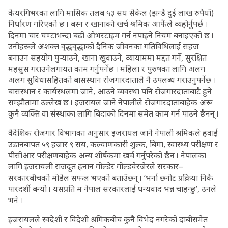
केयरगिभरका लागि मासिक तलब ५३ सय सेकेल (झन्डै दुई लाख रुपैयाँ)
निर्धारण गरिएको छ । बस्न र खानाको खर्च श्रमिक आफैंले व्यहोर्नुपर्छ ।
दिनमा चार घण्टाभन्दा बढी ओभरटाइम गर्न नपाइने नियम बनाइएको छ ।
उनीहरूले अशक्त वृद्धवृद्धाको दैनिक जीवनका गतिविधिलाई सहज
बनाउन सहयोग पुर्‍याउने, खाना खुवाउने, व्यायाममा मद्दत गर्ने, सुरक्षित
महसुस गराउनेलगायत काम गर्नुपर्नेछ । महिला र पुरुषका लागि अलग
अलग सुविधासहितको बासस्थान रोजगारदाताले नै उपलब्ध गराउनुपर्नेछ ।
बासस्थान र कार्यस्थलमा जाने, आउने व्यवस्था पनि रोजगारदाताबाटै हुने
सम्झौतामा उल्लेख छ । इजरायल जाने नेपालीले रोजगारदाताबाहेक अरू
कुनै व्यक्ति वा संस्थाका लागि बिदाको दिनमा समेत काम गर्न पाउने छैनन् ।
वैदेशिक रोजगार विभागका अनुसार इजरायल जाने नेपाली श्रमिकले हवाई
उडानबापत ५९ हजार ९ सय, कल्याणकारी शुल्क, बिमा, स्वास्थ्य परीक्षण र
पीसीआर परीक्षणबाहेक अन्य शीर्षकमा खर्च गर्नुपरेको छैन । नेपालका
लागि इजरायली राजदूत हनान गोल्डेर गोल्डवेरजेरले सरकार–
सरकारबीचको मोडेल सफल भएको बताउँछन् । ‘भर्ना छनोट प्रक्रिया निकै
पारदर्शी बन्यो । यसप्रति म नेपाल सरकारलाई धन्यवाद भन्न चाहन्छु’, उनले
भने ।
इजरायलले स्वदेशी र विदेशी श्रमिकबीच कुनै विभेद नगरेको दाबीसमेत