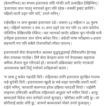
(केयरगिभर) का रूपमा इजरायल जाँदै गरेकी उनी उत्साहित देखिन्थिन् ।
‘इजरायल जान पाउनु भाग्यको कुरा पनि रहेछ । लक्की ड्रबाट छानिएँ ।
पहिलो लटमै उड्न पनि पाएँ,’ उनले भनिन् ।
राईसहित ९९ जना बुधबार इजरायल उडे । जसमा ६३ महिला र ३६ पुरुष
छन् । पहिलो चरणमा १ सय २५ जना उड्ने तय भए पनि २६ जना कोरोना
पोजिटिभ देखिएपछि रोकिए । चार चरणको छनोट प्रक्रिया पूरा गरेपछि मात्रै
उनीहरू इजरायल जान योग्य बनेका थिए । अंग्रेजी भाषा परीक्षामा ७ हजार
सहभागी भए पनि सबैले रोजगारीको मौका पाएनन् ।
इजरायलले सेवा केन्द्रमार्फत अशक्त वृद्धवृद्धालाई दीर्घकालीन हेरचाह
सेवा उपलब्ध गराउँछ । तिनै सेवा केन्द्रमा काम गर्न नेपालबाट सहायक
श्रमिक लैजान सुरु गरिएको हो । सरकारी प्रक्रियाबाट छनोट भएकाले
अनावश्यक खर्च तिर्नु नपरेको उनीहरूको बताए ।
‘म प्लस टु सकेर पढाउँदै थिएँ । महिलाका लागि इजरायल सुरक्षित गन्तव्य
भन्ने सुनेकी थिएँ । इजरायलमा खुल्दै छ भन्ने थाहा पाएपछि तयारी थालें,’
राईले भनिन्, ‘सरकारी संलग्नता हरेक प्रक्रिया पारदर्शी थियो ।’ राईसँगै
लाइनमा उभिएकी अर्की एक महिलाको अनुहार भने मलिन थियो । आफू
बाध्यताले विदेश जान लागेको उनले सुनाइन् । ‘छोरीका लागि जाँदै छु । तर
छोरीलाई छाडेर जाँदै छु,’ आफ्नो बाध्यताको पोको उनले फुकाइन् ।