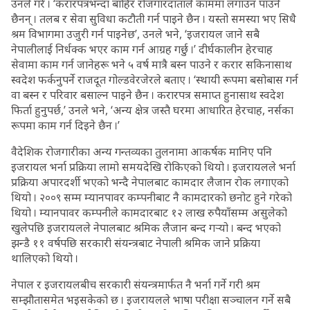
उनले गरे । ‘करारपत्रभन्दा बाहिर रोजगारदाताले काममा लगाउन पाउने
छैनन् । तलब र सेवा सुविधा कटौती गर्न पाइने छैन । यस्तो समस्या भए सिधै
श्रम विभागमा उजुरी गर्न पाइनेछ’, उनले भने, ‘इजरायल जाने सबै
नेपालीलाई निर्धक्क भएर काम गर्न आग्रह गर्छु ।’ दीर्घकालीन हेरचाह
सेवामा काम गर्न जानेहरू भने ५ वर्ष मात्रै बस्न पाउने र करार सकिनासाथ
स्वदेश फर्कनुपर्ने राजदूत गोल्डवेरजेरले बताए । ‘स्थायी रूपमा बसोबास गर्न
वा बस्न र परिवार बसाल्न पाइने छैन । करारपत्र समाप्त हुनासाथ स्वदेश
फिर्ता हुनुपर्छ,’ उनले भने, ‘अन्य क्षेत्र जस्तै घरमा आधारित हेरचाह, नर्सका
रूपमा काम गर्न दिइने छैन ।’
वैदेशिक रोजगारीका अन्य गन्तव्यका तुलनामा आकर्षक मानिए पनि
इजरायल भर्ना प्रक्रिया लामो समयदेखि रोकिएको थियो । इजरायलले भर्ना
प्रक्रिया अपारदर्शी भएको भन्दै नेपालबाट कामदार लैजान रोक लगाएको
थियो । २००९ सम्म म्यानपावर कम्पनीबाट नै कामदारको छनोट हुने गरेको
थियो । म्यानपावर कम्पनीले कामदारबाट १२ लाख रुपैयाँसम्म असुलेको
खुलेपछि इजरायलले नेपालबाट श्रमिक लैजान बन्द गर्‍यो । बन्द भएको
झन्डै ११ वर्षपछि सरकारी संयन्त्रबाट नेपाली श्रमिक जाने प्रक्रिया
थालिएको थियो ।
नेपाल र इजरायलबीच सरकारी संयन्त्रमार्फत नै भर्ना गर्ने गरी श्रम
सम्झौतासमेत भइसकेको छ । इजरायलले भाषा परीक्षा सञ्चालन गर्ने सबै