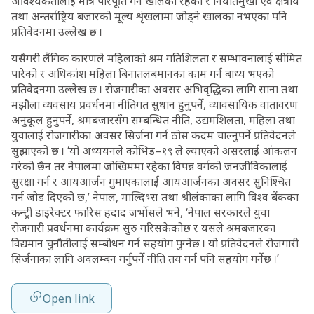
आवश्यकतालाई मात्र परिपूर्ति गर्ने खालका रहेका र निर्यातमुखी एवं क्षेत्रीय
तथा अन्तर्राष्ट्रिय बजारको मूल्य शृंखलामा जोड्ने खालका नभएका पनि
प्रतिवेदनमा उल्लेख छ ।
यसैगरी लैंगिक कारणले महिलाको श्रम गतिशिलता र सम्भावनालाई सीमित
पारेको र अधिकांश महिला बिनातलबमानका काम गर्न बाध्य भएको
प्रतिवेदनमा उल्लेख छ । रोजगारीका अवसर अभिवृद्धिका लागि साना तथा
मझौला व्यवसाय प्रवर्धनमा नीतिगत सुधान हुनुपर्ने, व्यावसायिक वातावरण
अनुकूल हुनुपर्ने, श्रमबजारसँग सम्बन्धित नीति, उद्यमशिलता, महिला तथा
युवालाई रोजगारीका अवसर सिर्जना गर्न ठोस कदम चाल्नुपर्ने प्रतिवेदनले
सुझाएको छ । ‘यो अध्ययनले कोभिड–१९ ले ल्याएको असरलाई आंकलन
गरेको छैन तर नेपालमा जोखिममा रहेका विपन्न वर्गको जनजीविकालाई
सुरक्षा गर्न र आयआर्जन गुमाएकालाई आयआर्जनका अवसर सुनिश्चित
गर्न जोड दिएको छ,’ नेपाल, माल्दिभ्स तथा श्रीलंकाका लागि विश्व बैंकका
कन्ट्री डाइरेक्टर फारिस हदाद जर्भाेसले भने, ‘नेपाल सरकारले युवा
रोजगारी प्रवर्धनमा कार्यक्रम सुरु गरिसकेकोछ र यसले श्रमबजारका
विद्यमान चुनौतीलाई सम्बोधन गर्न सहयोग पुग्नेछ । यो प्रतिवेदनले रोजगारी
सिर्जनाका लागि अवलम्बन गर्नुपर्ने नीति तय गर्न पनि सहयोग गर्नेछ ।’
Open link