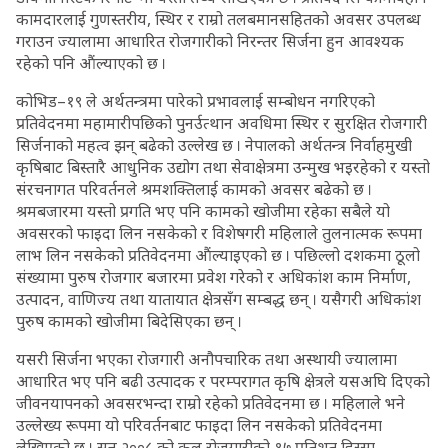
कामदारलाई गुणस्तरीय, स्थिर र राम्रो तलबमानसहितको अवसर उपलब्ध
गराउन ज्यालामा आधारित रोजगारीको निरन्तर सिर्जना हुन आवश्यक
रहेको पनि औंल्याएको छ ।
कोभिड–१९ ले अर्थतन्त्रमा पारेको प्रभावलाई सम्बोधन नगरिएको
प्रतिवेदनमा महामारीपछिको पुनर्उत्थान अवधिमा स्थिर र सुरक्षित रोजगारी
सिर्जनाको महत्व झन् बढेको उल्लेख छ । नेपालको अर्थतन्त्र निर्वाहमुखी
कृषिबाट बिस्तारै आधुनिक उद्योग तथा सेवाक्षेत्रमा उन्मुख भइरहेको र यस्तो
संरचनागत परिवर्तनले श्रमशक्तिलाई कामको अवसर बढेको छ ।
श्रमबजारमा यस्तो प्रगति भए पनि कामको खोजीमा रहेका सबैले यो
अवसरको फाइदा लिन नसकेको र विशेषगरी महिलाले तुलनात्मक रूपमा
लाभ लिन नसकेको प्रतिवेदनमा औंल्याइएको छ । पछिल्लो दशकमा ठूलो
संख्यामा पुरुष रोजगार बजारमा प्रवेश गरेको र अधिकांश काम निर्माण,
उत्पादन, वाणिज्य तथा यातायात क्षेत्रसँग सम्बद्ध छन् । यसैगरी अधिकांश
पुरुष कामको खोजीमा बिदेसिएका छन् ।
यसरी सिर्जना भएका रोजगारी अनौपचारिक तथा अस्थायी ज्यालामा
आधारित भए पनि बढी उत्पादक र परम्परागत कृषि क्षेत्रले यसअघि दिएको
जीवनयापनको अवसरभन्दा राम्रो रहेको प्रतिवेदनमा छ । महिलाले भने
उल्लेख्य रूपमा यो परिवर्तनबाट फाइदा लिन नसकेको प्रतिवेदनमा
लेखिएको छ । सन् २००८ को कुल रोजगारीको १७ प्रतिशत हिस्सा