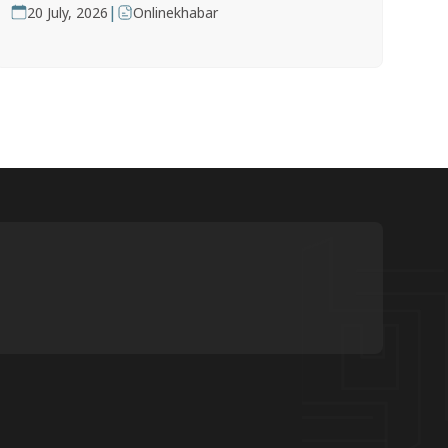
|
20 July, 2026
Onlinekhabar