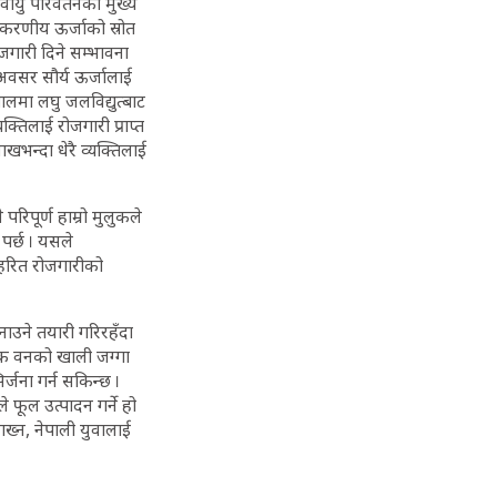
लवायु परिवर्तनको मुख्य
ीकरणीय ऊर्जाको स्रोत
जगारी दिने सम्भावना
अवसर सौर्य ऊर्जालाई
ालमा लघु जलविद्युत्बाट
्तिलाई रोजगारी प्राप्त
भन्दा धेरै व्यक्तिलाई
परिपूर्ण हाम्रो मुलुकले
 पर्छ । यसले
ा हरित रोजगारीको
उने तयारी गरिरहँदा
ायिक वनको खाली जग्गा
र्जना गर्न सकिन्छ ।
े फूल उत्पादन गर्ने हो
राख्न, नेपाली युवालाई