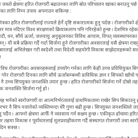
स्तो क्षेत्रमा हरित रोजगारी बढाउनका लागि स्रोत परिचालन खाका बनाउनु पर्छ
र्नका लागि निम्न उपाय अपनाउन सकिन्छ :
रका हरित रोजगारीलाई राज्यले हेर्ने दृष्टि सकारात्मक हुनु पर्दछ । रोजगारीको क्षेत
ात्र नदिएर विश्व संरक्षणको क्रियाकलाप पनि गरिरहेको हुन्छ । देशभित्र रहेक
, नदी, वन, सौर्य ऊर्जा, जलवायु अनुकूलनका विविध आयाम, विपत् व्यवस्थापनका व
न् । यी सबै प्रक्रिया गर्दै गर्दा सिर्जना हुने रोजगारीका अवसरलाई यसै क्षेत्रमा राख्
रलाई अभिलेखन गरी स्वदेशी तथा विदेशी सहयोगी विकास साझेदारहरूको स
।
विध रोजगारीका अवसरहरूलाई उपयोग गर्नका लागि केही उच्च प्रविधियुक्त सिप 
 गरेर रोजगारी दिनका लागि सौर्य ऊर्जासम्बन्धी प्राविधिक ज्ञान र सिपको खाँचो पर्
ले नै उच्च सिपयुक्त जनशक्ति तयार हुन्छ । हरित रोजगारीको सिर्जना गर्ने दोस्रो
िक जनशक्ति सिर्जना गर्नु हो ।
 तह भनेको स्वरोजगारी वा आत्मनिर्भरतालाई प्राथमिकतामा राखेर सिप सिकाउनु ह
भर नै सिप नजानेको व्यक्तिभन्दा धेरै गुणा बढी हुन्छ । सिपयुक्त जनशक्तिले 
पर्दैन । आफ्नो क्षेत्रमा आफैँ नै व्यवसाय गर्न सक्षम हुन्छ । एकीकृत ढाँचामा हरित 
हमा विकास र पूर्वाधारलाई मूलप्रवाहीकरण गर्दै संस्थागत रोजगारी तथा स्वरो
दिन सक्छ ।