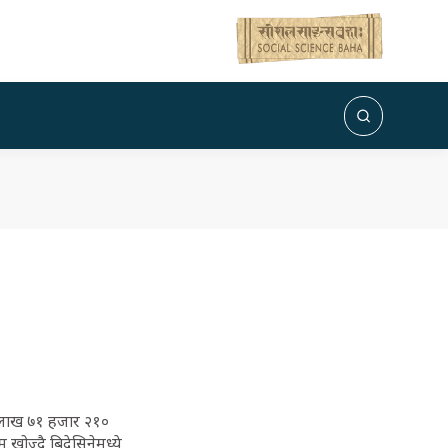
ार लाख ७१ हजार २१०
खोज्दै बिदेसिनेमध्ये