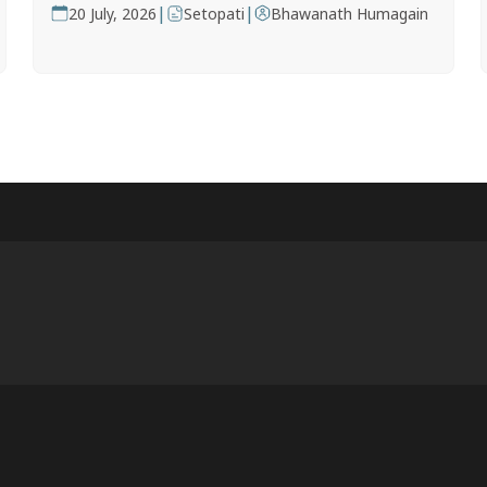
|
|
20 July, 2026
Setopati
Bhawanath Humagain