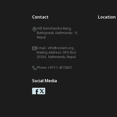
Contact
Location
345 Ramchandra Marg,
Battisputali, Kathmandu - 9,
Nepal
E-mail:
info@ceslam.org
,
Mailing address: GPO Box
25334, Kathmandu, Nepal
Phone:
+977-1-4572807
Social Media