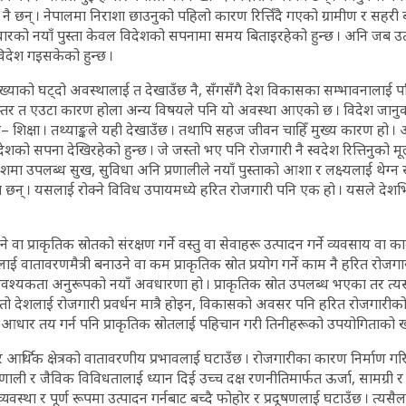
 छन् । नेपालमा निराशा छाउनुको पहिलो कारण रित्तिँदै गएको ग्रामीण र सहरी बस
रको नयाँ पुस्ता केवल विदेशको सपनामा समय बिताइरहेको हुन्छ । अनि जब उत
विदेश गइसकेको हुन्छ ।
ख्याको घट्दो अवस्थालाई त देखाउँछ नै, सँगसँगै देश विकासका सम्भावनालाई पनि
णस्तर त एउटा कारण होला अन्य विषयले पनि यो अवस्था आएको छ । विदेश जान
ो हो– शिक्षा । तथ्याङ्कले यही देखाउँछ । तथापि सहज जीवन चाहिँ मुख्य कारण ह
ेशको सपना देखिरहेको हुन्छ । जे जस्तो भए पनि रोजगारी नै स्वदेश रित्तिनुको 
ेशमा उपलब्ध सुख, सुविधा अनि प्रणालीले नयाँ पुस्ताको आशा र लक्ष्यलाई थेग्न 
 छन् । यसलाई रोक्ने विविध उपायमध्ये हरित रोजगारी पनि एक हो । यसले देश
वा प्राकृतिक स्रोतको संरक्षण गर्ने वस्तु वा सेवाहरू उत्पादन गर्ने व्यवसाय वा क
यालाई वातावरणमैत्री बनाउने वा कम प्राकृतिक स्रोत प्रयोग गर्ने काम नै हरित रोजगा
श्यकता अनुरूपको नयाँ अवधारणा हो । प्राकृतिक स्रोत उपलब्ध भएका तर त
तो देशलाई रोजगारी प्रवर्धन मात्रै होइन, विकासको अवसर पनि हरित रोजगारीक
आधार तय गर्न पनि प्राकृतिक स्रोतलाई पहिचान गरी तिनीहरूको उपयोगिताको खाक
र आर्थिक क्षेत्रको वातावरणीय प्रभावलाई घटाउँछ । रोजगारीका कारण निर्माण गरि
प्रणाली र जैविक विविधतालाई ध्यान दिई उच्च दक्ष रणनीतिमार्फत ऊर्जा, सामग्री 
यवस्था र पूर्ण रूपमा उत्पादन गर्नबाट बच्दै फोहोर र प्रदूषणलाई घटाउँछ । त्यसैल 