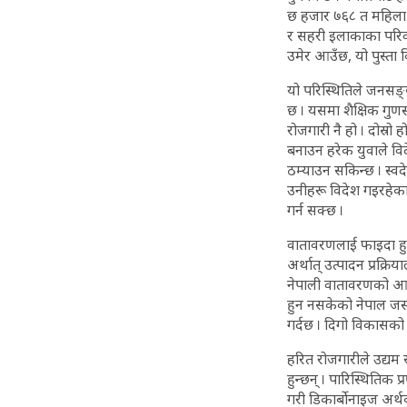
छ हजार ७६८ त महिला नै
र सहरी इलाकाका परिवा
उमेर आउँछ, यो पुस्ता 
यो परिस्थितिले जनसङ्
छ । यसमा शैक्षिक गु
रोजगारी नै हो । दोस्र
बनाउन हरेक युवाले विद
ठम्याउन सकिन्छ । स्वद
उनीहरू विदेश गइरहेका
गर्न सक्छ ।
वातावरणलाई फाइदा हुने 
अर्थात् उत्पादन प्रक्रि
नेपाली वातावरणको आव
हुन नसकेको नेपाल जस्
गर्दछ । दिगो विकासको 
हरित रोजगारीले उद्यम 
हुन्छन् । पारिस्थितिक 
गरी डिकार्बोनाइज अर्थव्