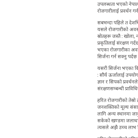
उपलब्धता भएको नेपाल ज
रोजगारीलाई प्रवर्धन ग
सबभन्दा पहिले त देशभित्
यसले रोजगारीको अवसर म
स्रोतहरू जस्तै : खोला
प्रकृतिलाई संरक्षण गर्दछ
भएका रोजगारीका अवस
सिर्जना गर्न सक्नु पर्दछ 
यसरी सिर्जना भएका वि
: सौर्य ऊर्जालाई उपयोग
ज्ञान र सिपको प्रवर्धन
संरक्षणसम्बन्धी प्राविध
हरित रोजगारीको तेस्रो
जनशक्तिको मूल्य संसार
लागि अन्य स्थानमा जानु 
सकेको खण्डमा जलाधार त
त्यसले अझै उच्च लाभ 