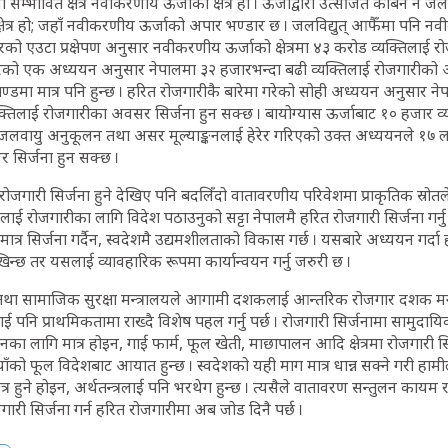
्भावित क्षेत्र नवीकरणीय ऊर्जाको क्षेत्र हो । ऊर्जाद्वारा उत्सर्जित कार्बन नै ज
क्षेत्र हो; जहाँ नवीकरणीय ऊर्जाको अपार भण्डार छ । जलविद्युत् आफैँमा पनि नव
रको एउटा प्रक्षेपण अनुसार नवीकरणीय ऊर्जाको क्षेत्रमा ४३ करोड व्यक्तिलाई रो
 गरेको एक अध्ययन अनुसार नेपालमा ३२ हजारभन्दा बढी व्यक्तिलाई रोजगारीको 
्डमा मात्र पनि हुन्छ । हरित रोजगारीकै बारेमा गरेको सोही अध्ययन अनुसार नेप
्तिलाई रोजगारीका अवसर सिर्जना हुन सक्छ । बायोग्यास ऊर्जाबाट १० हजार व्यक
, जलवायु अनुकूलन तथा असर मूल्याङ्कनलाई हेरेर गरिएको उक्त अध्ययनले १७ लाख
 सिर्जना हुन सक्छ ।
 रोजगारी सिर्जना हुने देखिए पनि बदलिँदो वातावरणीय परिवेशमा प्राकृतिक स्रोतले 
लाई रोजगारीका लागि विदेश पठाउनुको सट्टा नेपालमै हरित रोजगारी सिर्जना गर्नु
मात्र सिर्जना गर्दैन, स्वदेशमै उद्यमशीलताको विकास गर्छ । यसबारे अध्ययन गर्द
िन्छ तर यसलाई व्यावहारिक रूपमा कार्यान्वयन गर्नु जरुरी छ ।
 तथा सामाजिक सुरक्षा मन्त्रालयले आगामी दशकलाई आन्तरिक रोजगार दशक मना
लाई पनि प्राथमिकतामा राख्दै विशेष पहल गर्नु पर्छ । रोजगारी सिर्जनामा सामुद
का लागि मात्र होइन, गाई फार्म, फूल खेती, माछापालन आदि क्षेत्रमा रोजगारी सि
पियाँको फूल विदेशबाट आयात हुन्छ । स्वदेशको यही माग मात्र धान्न सक्ने गरी हामील
त्र हुने होइन, अर्थतन्त्रलाई पनि भरथेग हुन्छ । त्यसैले वातावरण सन्तुलन कायम 
गारी सिर्जना गर्न हरित रोजगारीमा अब जोड दिनै पर्छ ।