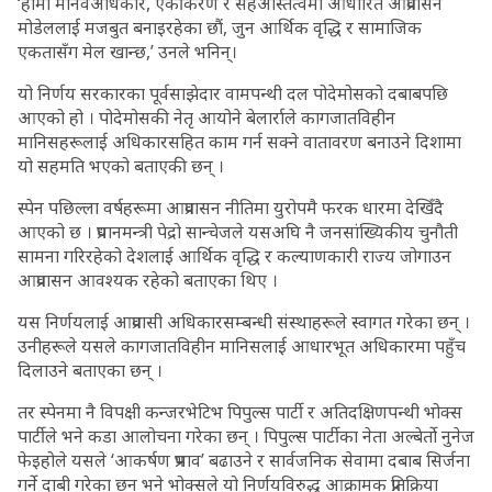
‘हामी मानवअधिकार, एकीकरण र सहअस्तित्वमा आधारित आप्रवासन
मोडेललाई मजबुत बनाइरहेका छौं, जुन आर्थिक वृद्धि र सामाजिक
एकतासँग मेल खान्छ,’ उनले भनिन्।
यो निर्णय सरकारका पूर्वसाझेदार वामपन्थी दल पोदेमोसको दबाबपछि
आएको हो । पोदेमोसकी नेतृ आयोने बेलार्राले कागजातविहीन
मानिसहरूलाई अधिकारसहित काम गर्न सक्ने वातावरण बनाउने दिशामा
यो सहमति भएको बताएकी छन् ।
स्पेन पछिल्ला वर्षहरूमा आप्रवासन नीतिमा युरोपमै फरक धारमा देखिँदै
आएको छ । प्रधानमन्त्री पेद्रो सान्चेजले यसअघि नै जनसांख्यिकीय चुनौती
सामना गरिरहेको देशलाई आर्थिक वृद्धि र कल्याणकारी राज्य जोगाउन
आप्रवासन आवश्यक रहेको बताएका थिए ।
यस निर्णयलाई आप्रवासी अधिकारसम्बन्धी संस्थाहरूले स्वागत गरेका छन् ।
उनीहरूले यसले कागजातविहीन मानिसलाई आधारभूत अधिकारमा पहुँच
दिलाउने बताएका छन् ।
तर स्पेनमा नै विपक्षी कन्जरभेटिभ पिपुल्स पार्टी र अतिदक्षिणपन्थी भोक्स
पार्टीले भने कडा आलोचना गरेका छन् । पिपुल्स पार्टीका नेता अल्बेर्तो नुनेज
फेइहोले यसले ‘आकर्षण प्रभाव’ बढाउने र सार्वजनिक सेवामा दबाब सिर्जना
गर्ने दाबी गरेका छन् भने भोक्सले यो निर्णयविरुद्ध आक्रामक प्रतिक्रिया