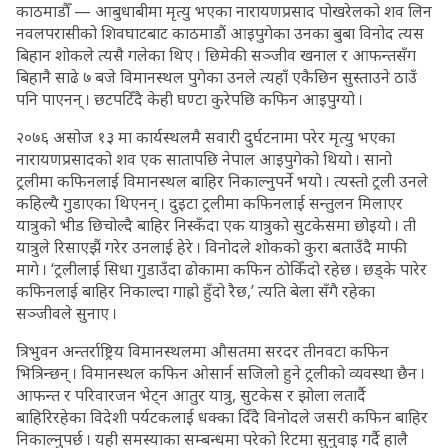
काठमाडौँ — आबुधाबीमा मृत्यु भएका नारायणप्रसाद पोखरेलको शव लिन
नवलपरासीको शिवघाटबाट काठमाडौं आइपुगेका उनका बुबा विनोद त्यस
बिहान शोकले त्यसै गलेका थिए । छिमेकी सञ्जीव खनाल र आफन्तसँग
बिहानै साढे ७ बजे विमानस्थल पुगेका उनले त्यहाँ एकैछिन सुस्ताउने ठाउँ
पनि पाएनन् । छटपटिँदै केही घण्टा कुरेपछि कफिन आइपुग्यो ।
२०७६ असोज १३ मा कार्यस्थलमै सवारी दुर्घटनामा परेर मृत्यु भएका
नारायणप्रसादको शव एक सातापछि नेपाल आइपुगेको थियो । सानो
ट्रलीमा कफिनलाई विमानस्थल बाहिर निकाल्नुपर्ने भयो । त्यस्तो ट्रली उनले
कहिल्यै गुडाएका थिएनन् । दुइटा ट्रलीमा कफिनलाई सन्तुलन मिलाएर
यात्रुको भीड छिचोल्दै बाहिर निस्कँदा एक यात्रुको सुटकेसमा छोइयो । ती
यात्रुले रिसाएझैं गरेर उनलाई हेरे । विनोदले शोकको कुरा बताउँदै माफी
मागे । ‘ट्रलीलाई सिधा गुडाउँदा ढोकामा कफिन ठोकिँदो रहेछ । छड्के पारेर
कफिनलाई बाहिर निकाल्दा गाह्रो हुँदो रैछ,’ त्यति बेला सँगै रहेका
सञ्जीवले सुनाए ।
त्रिभुवन अन्तर्राष्ट्रिय विमानस्थलमा औसतमा सरदर तीनवटा कफिन
भित्रिन्छन् । विमानस्थल कफिन ओसार्न सजिलो हुने ट्रलीको व्यवस्था छैन ।
आफन्त र परिवारजन भेट्न आतुर यात्रु, सुटकेस र झोला लतार्दै
बाहिरिरहेका विदेशी पर्यटकलाई धक्का दिँदै विनोदले जसरी कफिन बाहिर
निकाल्नुपर्छ । यही समस्याका सम्बन्धमा परेको रिटमा सुनुवाइ गर्दै हालै