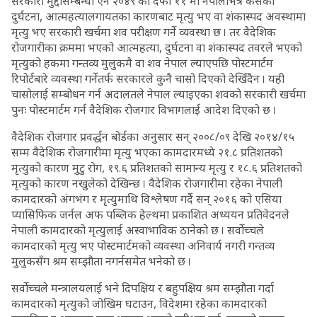
सरकारी मुद्दासम्बन्धी ऐन २०४९ को दफा ११ मा नेपालभित्र कसैको
दुर्घटना, आत्महत्यालगायतका कारणबाट मृत्यु भए वा शंकास्पद अवस्थामा
मृत्यु भए सरकारी खर्चमा शव परीक्षण गर्ने व्यवस्था छ । तर वैदेशिक
रोजगारीका क्रममा भएको आत्महत्या, दुर्घटना वा शंकास्पद तवरले भएको
मृत्युको हकमा गन्तव्य मुलुकमै वा शव नेपाल ल्याएपछि पोस्टमार्टम
रिपोर्टबारे व्यवस्था गर्नेतर्फ सरकारले कुनै चासो दिएको देखिँदैन । यही
चासोलाई सम्बोधन गर्न अदालतले नेपाल ल्याइएका शवको सरकारी खर्चमा
पुनः पोस्टमार्टम गर्न वैदेशिक रोजगार विभागलाई आदेश दिएको छ ।
वैदेशिक रोजगार प्रवर्द्धन बोर्डका अनुसार सन् २००८/०९ देखि २०१४/१५
सम्म वैदेशिक रोजगारीमा मृत्यु भएका कामदारमध्ये २१.८ प्रतिशतको
मृत्युको कारण मुटु रोग, १९.६ प्रतिशतको सामान्य मृत्यु र १८.६ प्रतिशतको
मृत्युको कारण नखुलेको देखिन्छ । वैदेशिक रोजगारीमा रहेका नेपाली
कामदारको अंगभंग र मृत्युमाथि विश्लेषण गर्दै सन् २०१६ को एसिया
प्यासिफिक जर्नल अफ पब्लिक हेल्थमा प्रकाशित अध्ययन प्रतिवेदनले
नेपाली कामदारको मृत्युलाई अस्वाभाविक ठानेको छ । सर्वोच्चले
कामदारको मृत्यु भए पोस्टमार्टमको व्यवस्था अनिवार्य नगरी गन्तव्य
मुलुकसँग श्रम सम्झौता नगर्नसमेत भनेको छ ।
सर्वोच्चले मन्त्रालयलाई भने दिपक्षिय र बहुपक्षिय श्रम सम्झौता गर्दा
कामदारको मृत्युको जोखिम घटाउन, विदेशमा रहेका कामदारको