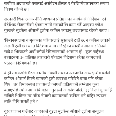
सर्वोच्च अदालतले यसलाई असंवेदनशीलता र गैरजिम्मेवारपनाका रूपमा
चित्रण गरेको छ ।
सरकारी थिंक ट्यांक नीति अध्ययन प्रतिष्ठानका कार्यकारी निर्देशक एवं
वैदेशिक रोजगारीको क्षेत्रमा लामो समयदेखि काम गर्दै आएका गणेश
गुरुङले सुटकेस ओसार्ने ट्रलीमा कफिन ल्याउनु लज्जास्पद रहेको बताए ।
‘विमानस्थलमा न मृतकका परिवारलाई सुस्ताउने ठाउँ छ, न कफिन ल्याउने
अलग्गै ट्रली छ । यो त विदेशमा काम गरिरहेका लाखौं कामदार र तिनले
स्वदेश भित्र्याउने अर्बौं रुपैयाँ रेमिट्यान्सको अपमान हो । कुल गार्हस्थ्य
उत्पादनमा ३० प्रतिशत हाराहारी योगदान विदेशमा रहेका कामदारले
पठाउने विप्रेषणको छ ।
केही समयअघि गैरआवासीय नेपाली संघका तत्कालीन अध्यक्ष शेष घलेले
कफिन ओसार्न मिल्ने खालको ट्रली व्यवस्था गरिदिने वाचा पनि गरेका
थिए । तर विमानस्थल प्रशासनले कागजी प्रक्रियाको लम्मेतान कुरा
बताएपछि त्यो काम अघि बढेन । गुरुङले आक्रोश पोखे, ‘३३ किलो सुनचाहिँ
सजिलै भित्रिन्छ तर गरिब नेपाली कामदारको कफिन भने बाहिर ल्याउन
त्यति विधि सास्ती हुने ?’
दूरदराजका गाउँबाट आएकाले दुइटा सुटकेस ओसार्ने ट्रलीमा सन्तुलन