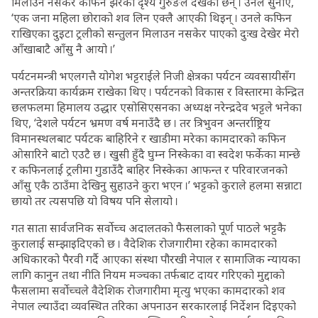
मिलाउन नसकेर कफिन झरेको दृश्य गुरुङले देखेका छन् । उनले सुनाए,
‘एक जना महिला छोराको शव लिन एक्लै आएकी थिइन् । उनले कफिन
राखिएका दुइटा ट्रलीको सन्तुलन मिलाउन नसकेर पाएको दुःख देखेर मेरो
आँखाबाटै आँसु नै आयो ।’
पर्यटनमन्त्री भएलगत्तै योगेश भट्टराईले निजी क्षेत्रका पर्यटन व्यवसायीसँग
अन्तरक्रिया कार्यक्रम राखेका थिए । पर्यटनको विकास र विस्तारमा केन्द्रित
छलफलमा हिमालय उद्धार एसोसिएसनका अध्यक्ष नरेन्द्रदेव भट्टले भनेका
थिए, ‘देशले पर्यटन भ्रमण वर्ष मनाउँदै छ । तर त्रिभुवन अन्तर्राष्ट्रिय
विमानस्थलबाट पर्यटक बाहिरिने र खाडीमा मरेका कामदारको कफिन
ओसारिने बाटो एउटै छ । खुसी हुँदै घुम्न निस्केका वा स्वदेश फर्केका मान्छे
र कफिनलाई ट्रलीमा गुडाउँदै बाहिर निस्केका आफन्त र परिवारजनको
आँसु एकै ठाउँमा देखिनु सुहाउने कुरा भएन ।’ भट्टको कुराले हलमा सन्नाटा
छायो तर त्यसपछि यो विषय पनि सेलायो ।
गत साता सार्वजनिक सर्वोच्च अदालतको फैसलाको पूर्ण पाठले भट्टकै
कुरालाई सम्झाइदिएको छ । वैदेशिक रोजगारीमा रहेका कामदारको
अधिकारको पैरवी गर्दै आएका संस्था पौरखी नेपाल र सामाजिक न्यायका
लागि कानुन तथा नीति नियम मञ्चका तर्फबाट दायर गरिएको मुद्दाको
फैसलामा सर्वोच्चले वैदेशिक रोजगारीमा मृत्यु भएका कामदारको शव
नेपाल ल्याउँदा व्यवस्थित तरिका अपनाउन सरकारलाई निर्देशन दिइएको