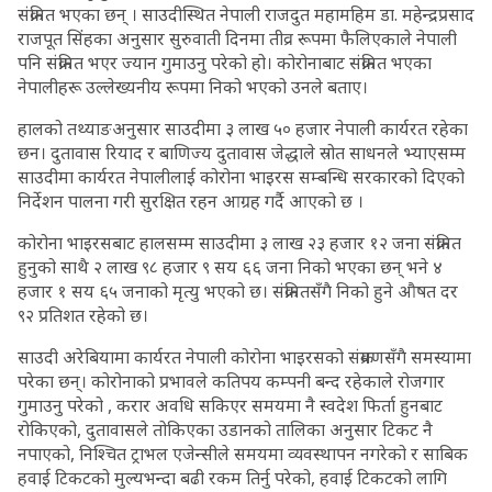
संक्रमित भएका छन् । साउदीस्थित नेपाली राजदुत महामहिम डा. महेन्द्रप्रसाद
राजपूत सिंहका अनुसार सुरुवाती दिनमा तीव्र रूपमा फैलिएकाले नेपाली
पनि संक्रमित भएर ज्यान गुमाउनु परेको हो। कोरोनाबाट संक्रमित भएका
नेपालीहरू उल्लेख्यनीय रूपमा निको भएको उनले बताए।
हालको तथ्याङअनुसार साउदीमा ३ लाख ५० हजार नेपाली कार्यरत रहेका
छन। दुतावास रियाद र बाणिज्य दुतावास जेद्धाले स्रोत साधनले भ्याएसम्म
साउदीमा कार्यरत नेपालीलाई कोरोना भाइरस सम्बन्धि सरकारको दिएको
निर्देशन पालना गरी सुरक्षित रहन आग्रह गर्दै आएको छ ।
कोरोना भाइरसबाट हालसम्म साउदीमा ३ लाख २३ हजार १२ जना संक्रमित
हुनुको साथै २ लाख ९८ हजार ९ सय ६६ जना निको भएका छन् भने ४
हजार १ सय ६५ जनाको मृत्यु भएको छ। संक्रमितसँगै निको हुने औषत दर
९२ प्रतिशत रहेको छ।
साउदी अरेबियामा कार्यरत नेपाली कोरोना भाइरसको संक्रमणसँगै समस्यामा
परेका छन्। कोरोनाको प्रभावले कतिपय कम्पनी बन्द रहेकाले रोजगार
गुमाउनु परेको , करार अवधि सकिएर समयमा नै स्वदेश फिर्ता हुनबाट
रोकिएको, दुतावासले तोकिएका उडानको तालिका अनुसार टिकट नै
नपाएको, निश्चित ट्राभल एजेन्सीले समयमा व्यवस्थापन नगरेको र साबिक
हवाई टिकटको मुल्यभन्दा बढी रकम तिर्नु परेको, हवाई टिकटको लागि