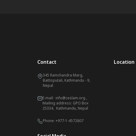
Contact
Location
345 Ramchandra Marg,
Battisputali, Kathmandu - 9,
Nepal
E-mail:
info@ceslam.org
,
Mailing address: GPO Box
25334, Kathmandu, Nepal
Phone:
+977-1-4572807