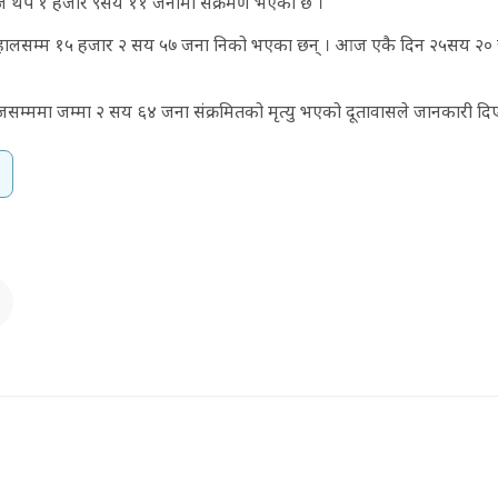
ज थप १ हजार ९सय ११ जनामा संक्रमण भएको छ ।
ये हालसम्म १५ हजार २ सय ५७ जना निको भएका छन् । आज एकै दिन २५सय २०
ममा जम्मा २ सय ६४ जना संक्रमितको मृत्यु भएको दूतावासले जानकारी दि