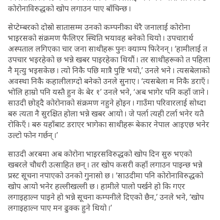
कोरोनाविरुद्धको खोप लगाउन पाए बाँचिन्छ ।
सेप्टेम्बरको दोस्रो सातासम्म उनको कम्पनीका धेरै जनालाई कोरोना
भाइरसको संक्रमण फैलिएर स्थिति भयावह बनेको थियो । उपचारार्थ
अस्पताल लगिएका चार जना साथीहरू पुनः क्याम्प फिरेनन् । ‘हामीलाई त
उपचार भइरहेको छ भन्ने खबर पाइरहेका थियौं । तर साथीहरूको त पहिला
नै मृत्यु भइसकेछ । त्यो निकै पछि मात्रै पुष्टि भयो,’ उनले भने । त्यसबेलाको
अवस्था निकै कहालीलाग्दो बनेको उनले सुनाए । ‘त्यसबेला म निकै डराएँ ।
भोलि हाम्रो पनि यस्तै हुन के बेर १’ उनले भने, ‘अब भागेर पनि कहाँ जाने ।
साउदी छोड्दै कोरोनाको संक्रमण नहुने होइन । गाउँमा परिवारलाई सोध्दा
बरु त्यता नै सुरक्षित होला भन्ने खबर आयो । जे पर्ला त्यही टर्ला भनेर यतै
रोकिएँ । बरु यहाँबाट डराएर भागेका साथीहरू बेकार नेपाल आइएछ भनेर
उल्टो फोन गर्छन् ।’
साउदी अरबमा अब कोरोना भाइरसविरुद्धको खोप दिन सुरु भएको
खबरले चौधरी उत्साहित छन् । तर खोप कसरी कहाँ लगाउन पाइन्छ भन्ने
प्रस्ट सूचना नपाएको उनको गुनासो छ । ‘साउदीमा पनि कोरोनाविरुद्धको
खोप आयो भनेर हल्लीखल्ली छ । हामीले पालो पर्खने हो कि गएर
लगाइहाल्न पाइने हो भन्ने सूचना कम्पनीले दिएको छैन,’ उनले भने, ‘खोप
लगाइहाल्न पाए मन ढुक्क हुने थियो ।’