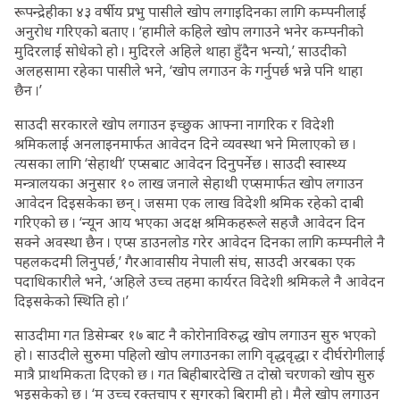
रूपन्द्रेहीका ४३ वर्षीय प्रभु पासीले खोप लगाइदिनका लागि कम्पनीलाई
अनुरोध गरिएको बताए । ‘हामीले कहिले खोप लगाउने भनेर कम्पनीको
मुदिरलाई सोधेको हो । मुदिरले अहिले थाहा हुँदैन भन्यो,’ साउदीको
अलहसामा रहेका पासीले भने, ‘खोप लगाउन के गर्नुपर्छ भन्ने पनि थाहा
छैन ।’
साउदी सरकारले खोप लगाउन इच्छुक आफ्ना नागरिक र विदेशी
श्रमिकलाई अनलाइनमार्फत आवेदन दिने व्यवस्था भने मिलाएको छ ।
त्यसका लागि ‘सेहाथी’ एप्सबाट आवेदन दिनुपर्नेछ । साउदी स्वास्थ्य
मन्त्रालयका अनुसार १० लाख जनाले सेहाथी एप्समार्फत खोप लगाउन
आवेदन दिइसकेका छन् । जसमा एक लाख विदेशी श्रमिक रहेको दाबी
गरिएको छ । ‘न्यून आय भएका अदक्ष श्रमिकहरूले सहजै आवेदन दिन
सक्ने अवस्था छैन । एप्स डाउनलोड गरेर आवेदन दिनका लागि कम्पनीले नै
पहलकदमी लिनुपर्छ,’ गैरआवासीय नेपाली संघ, साउदी अरबका एक
पदाधिकारीले भने, ‘अहिले उच्च तहमा कार्यरत विदेशी श्रमिकले नै आवेदन
दिइसकेको स्थिति हो ।’
साउदीमा गत डिसेम्बर १७ बाट नै कोरोनाविरुद्ध खोप लगाउन सुरु भएको
हो । साउदीले सुरुमा पहिलो खोप लगाउनका लागि वृद्धवृद्धा र दीर्घरोगीलाई
मात्रै प्राथमिकता दिएको छ । गत बिहीबारदेखि त दोस्रो चरणको खोप सुरु
भइसकेको छ । ‘म उच्च रक्तचाप र सुगरको बिरामी हो । मैले खोप लगाउन