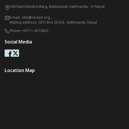
345 Ramchandra Marg, Battisputali, Kathmandu - 9, Nepal
E-mail:
info@ceslam.org
,
Mailing address: GPO Box 25334, Kathmandu, Nepal
Phone:
+977-1-4572807
Social Media
Location Map