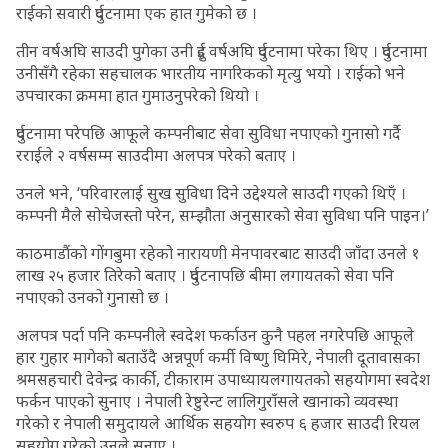
राईको सवारी दुर्घटनामा एक हात गुमेको छ ।
तीन वर्षअघि साउदी पुगेका उनी दुई वर्षअघि दुर्घटनामा परेका थिए । दुर्घटनामा
उनीसँगै रहेका सहचालक भारतीय नागरिकको मृत्यु भयो । राईको भने
उपचारका क्रममा हात गुमाउनुपरेको थियो ।
दुर्घटनामा परेपछि आफूले कम्पनीबाट सेवा सुविधा नपाएको गुनासो गर्दै
रराईले २ वर्षसम्म साउदीमा अलपत्र परेको बताए ।
उनले भने, ‘परिवारलाई सुख सुविधा दिने उद्देश्यले साउदी गएको थिएँ ।
कम्पनी मैले सोचेजस्तो परेन, सम्झौता अनुसारको सेवा सुविधा पनि पाइन।’
काठमाडौंको गोंगबुमा रहेको नारायणी मेनपावरबाट साउदी जाँदा उनले १
लाख २५ हजार तिरेको बताए । दुर्घटनापछि बीमा लगायतको सेवा पनि
नपाएको उनको गुनासो छ ।
अलपत्र पर्दा पनि कम्पनीले स्वदेश फर्काउन कुनै पहल नगरेपछि आफूले
हार गुहार मागेको बताउँदै अन्नपूर्ण कर्मी विष्णु घिमिरे, नेपाली दूतावासका
श्रमसहचारी देवेन्द्र कार्की, टीकाराम उपाध्यायलगायतको सहयोगमा स्वदेश
फर्कन पाएको सुनाए । नेपाली रेष्टुरेन्ट लालिगुराँसले खानाको व्यवस्था
गरेको र नेपाली समुदायले आर्थिक सहयोग स्वरुप ६ हजार साउदी रियल
सहयोग गरेको उनले सुनाए ।