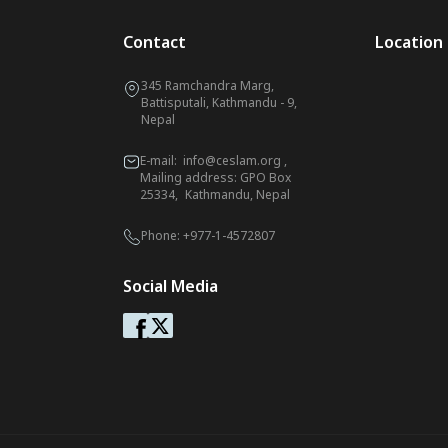
Contact
Location
345 Ramchandra Marg,
Battisputali, Kathmandu - 9,
Nepal
E-mail:
info@ceslam.org
,
Mailing address: GPO Box
25334, Kathmandu, Nepal
Phone:
+977-1-4572807
Social Media