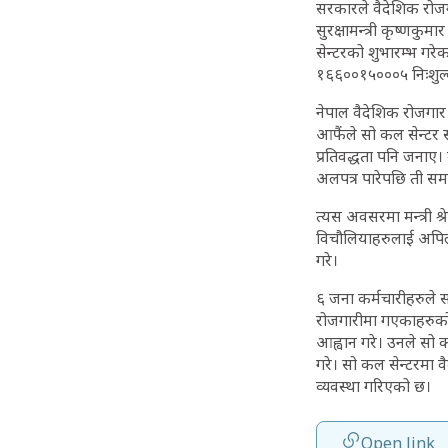
सरकारले वैदेशिक रोजग
सुरक्षामन्त्री कृष्णकुम
सेन्टरको शुभारम्भ गरे
१६६००१५०००५ निःशुल्
नेपाल वैदेशिक रोजगार
आफैंले सो कल सेन्टर स्थ
प्रतिवद्धता पनि जनाए।
अलपत्र पारेपछि ती समस
त्यस अवसरमा मन्त्री 
विचौलियाहरुलाई अपिल
गरे।
६ जना कर्मचारीहरुले 
रोजगारीमा गएकाहरुको 
आह्वान गरे। उनले सो कल
गरे। सो कल सेन्टरमा व
व्यवस्था गरिएको छ।
Open link