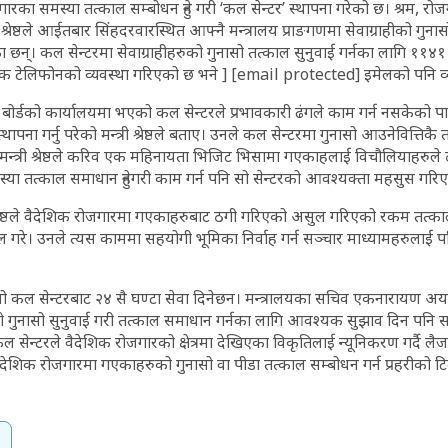
ारका समस्या तत्काल सम्बोधन हुने गरी ‘कल सेन्टर’ स्थापना गरेको छ। श्रम, 
ार श्रेष्ठले आईतबार सिंहदरवारस्थित आफ्नै मन्त्रालय प्राङगणमा सेवाग्राहीको गुनास
का छन्। कल सेन्टरमा सेवाग्राहीहरुको गुनासो तत्काल सुनुवाई गर्नका लागि ११४१ 
क टेलिफोनको व्यवस्था गरिएको छ भने ] [email protected] इमेलको पनि व्
 बोर्डको कार्यालयमा भएको कल सेन्टरले प्रभावकारी ढंगले काम गर्न नसकेको पा
ापना गर्नु परेको मन्त्री श्रेष्ठले बताए। उनले कल सेन्टरमा गुनासो आउनेवित्तिकै 
 मन्त्री श्रेष्ठले करिव एक महिनायता भिजिट भिसामा गएकाहलाई विचौलियाहरुले ठ
्या तत्काल समाधान हुनेगरी काम गर्न पनि सो सेन्टरको आवश्यक्ता महसुस गरिएको
श्रेष्ठले वैदेशिक रोजगारमा गएकाहरुबाट ठगी गरिएको असुल गरिएको रकम तत्काल
 गरे। उनले त्यस काममा सहयोगी भूमिका निर्वाह गर्न सञ्चार माध्यामहरुला
सो कल सेन्टरबाट २४ सै घण्टा सेवा दिनेछन। मन्त्रालयका सचिव एकनारायण अर्य
गुनासो सुनुवाई गरी तत्काल समाधान गर्नका लागि आवश्यक सुझाव दिन पनि सम्
 सेन्टरले वैदेशिक रोजगारको क्षेत्रमा देखिएका विकृतिलाई न्यूनिकरण गर्दै लैजा
ैदेशिक रोजगारमा गएकाहरुको गुनासो वा पीडा तत्काल सम्बोधन गर्न प्रहरीको टि