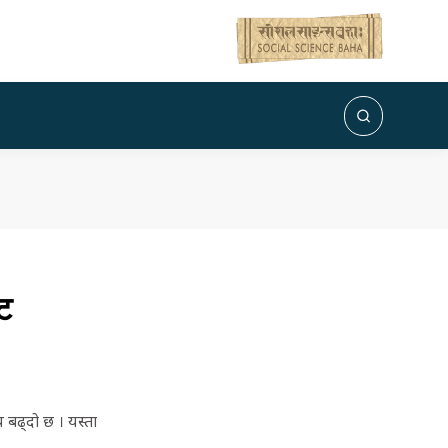
ट
य बढ्दो छ । यस्ता