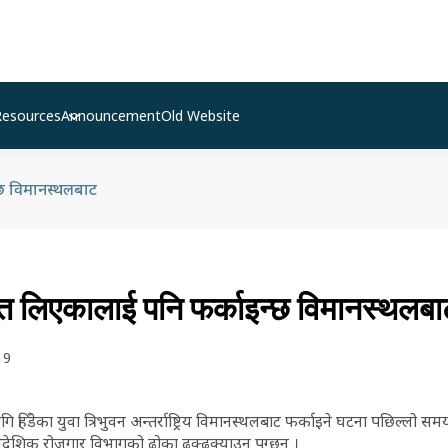
Resources
Announcement
Old Website
्छ विमानस्थलबाट
 लिएकालाई पनि फर्काइन्छ विमानस्थलबा
19
 हिँडेका युवा त्रिभुवन अन्तर्राष्ट्रिय विमानस्थलबाट फर्काइने घटना पछिल्लो सम
वैदेशिक रोजगार विभागको ढोका ढक्ढक्याउन पुग्छन् ।