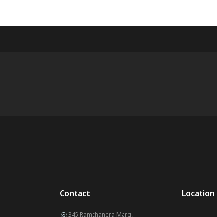
Contact
Location
345 Ramchandra Marg,