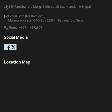
345 Ramchandra Marg, Battisputali, Kathmandu - 9, Nepal
E-mail:
info@ceslam.org
,
Mailing address: GPO Box 25334, Kathmandu, Nepal
Phone:
+977-1-4572807
Social Media
Location Map