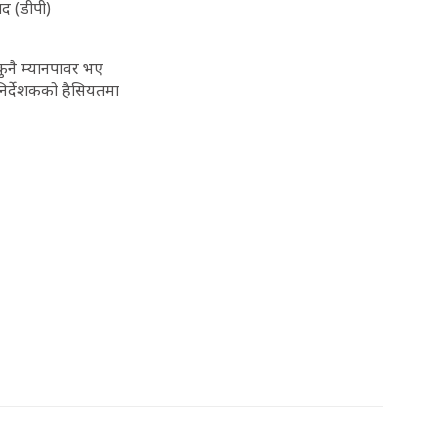
ाद (डीपी)
 कुनै म्यानपावर भए
 निर्देशकको हैसियतमा