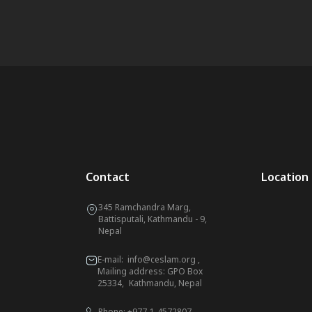
Contact
Location
345 Ramchandra Marg,
Battisputali, Kathmandu - 9,
Nepal
E-mail:
info@ceslam.org
,
Mailing address: GPO Box
25334, Kathmandu, Nepal
Phone:
+977-1-4572807