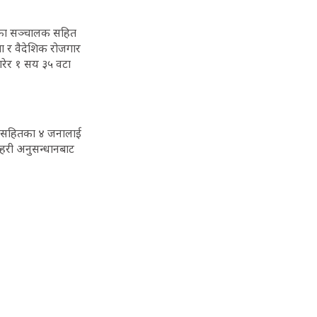
्थाका सञ्चालक सहित
ा र वैदेशिक रोजगार
मारेर १ सय ३५ वटा
महत सहितका ४ जनालाई
रहरी अनुसन्धानबाट