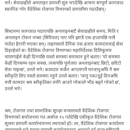
भने। सेवाग्राहीले अनलाइन प्रणाली सुरु भएदेखि आफ्ना सम्पूर्ण कागजात
स्कानिङ गरेर वैदेशिक रोजगार विभागको प्रणालीमा पठाउँछन्।
सिस्टममा कागजात पठाएपछि अनलाइनबाटै सेवाग्राहीले समय, मिति र
अनलाइन टोकन नम्बर (सिरियल) पाए पनि झण्डै एक हप्तापछि मात्रै
पाउँदा हैरानी भएका छन्। ताहाचलले दैनिक एक हजार कामदारलाई सेवा
दिइरहेको छ। वैदेशिक रोजगार विभागका महानिर्देशक दिलिकुमार
चापागाईले केही दिनपछि यस्तो समस्या समाधान हुने बताए। ‘यो समस्या
केही दिनसम्म रहन सक्छ, त्यसपछि पूर्णतया अनलाइनबाट छिटो, छरिटो
सेवा पाइन्छ’, उनले भने। कामदार फर्केर आएलगत्तै घरजानुअघि नै श्रम
स्वीकृति लिए यस्तो समस्या नहुने उनले बताए। ‘जानु एक/दुई दिनअघि
मात्रै कामदर श्रम स्वीकृतिका लागि आउने गरेकाले भीड बढ्ने गरेको छ’,
उनले भने।
श्रम, रोजगार तथा सामाजिक सुरक्षा मन्त्रालयले वैदेशिक रोजगार
विभागको संयोजनमा गत असोज १५ गतेदेखि एकीकृत वैदेशिक रोजगार
सूचना प्रणाली कार्यान्वयनमा ल्याएको हो। तर, वैदेशिक रोजगार कार्यालय
ताहचालले भने सूचना प्रणाली कार्यान्वयनमा आएको दुई हप्ताअघिमात्रै