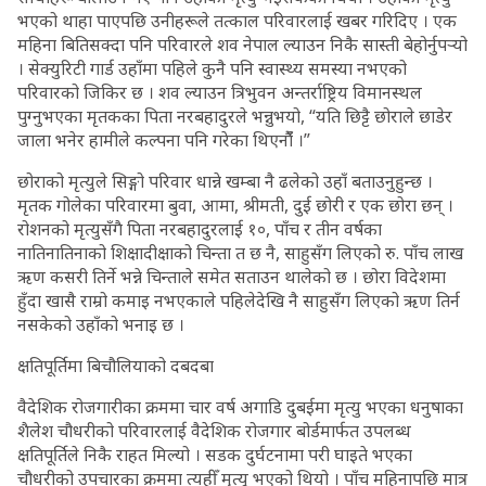
भएको थाहा पाएपछि उनीहरूले तत्काल परिवारलाई खबर गरिदिए । एक
महिना बितिसक्दा पनि परिवारले शव नेपाल ल्याउन निकै सास्ती बेहोर्नुपर्‍यो
। सेक्युरिटी गार्ड उहाँमा पहिले कुनै पनि स्वास्थ्य समस्या नभएको
परिवारको जिकिर छ । शव ल्याउन त्रिभुवन अन्तर्राष्ट्रिय विमानस्थल
पुग्नुभएका मृतकका पिता नरबहादुरले भन्नुभयो, “यति छिट्टै छोराले छाडेर
जाला भनेर हामीले कल्पना पनि गरेका थिएनौंँ ।”
छोराको मृत्युले सिङ्गो परिवार धान्ने खम्बा नै ढलेको उहाँ बताउनुहुन्छ ।
मृतक गोलेका परिवारमा बुवा, आमा, श्रीमती, दुई छोरी र एक छोरा छन् ।
रोशनको मृत्युसँगै पिता नरबहादुरलाई १०, पाँच र तीन वर्षका
नातिनातिनाको शिक्षादीक्षाको चिन्ता त छ नै, साहुसँग लिएको रु. पाँच लाख
ऋण कसरी तिर्ने भन्ने चिन्ताले समेत सताउन थालेको छ । छोरा विदेशमा
हुँदा खासै राम्रो कमाइ नभएकाले पहिलेदेखि नै साहुसँग लिएको ऋण तिर्न
नसकेको उहाँको भनाइ छ ।
क्षतिपूर्तिमा बिचौलियाको दबदबा
वैदेशिक रोजगारीका क्रममा चार वर्ष अगाडि दुबईमा मृत्यु भएका धनुषाका
शैलेश चौधरीको परिवारलाई वैदेशिक रोजगार बोर्डमार्फत उपलब्ध
क्षतिपूर्तिले निकै राहत मिल्यो । सडक दुर्घटनामा परी घाइते भएका
चौधरीको उपचारका क्रममा त्यहीँ मृत्यु भएको थियो । पाँच महिनापछि मात्र