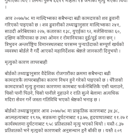
गुमाएका थिए । तिनमा पुरुष ६६५ र महिला १४ जनाको मृत्यु भएको थियो
।
आव २०७७/७८ मा माल्दिभ्सका सबैभन्दा बढी कामदारको शव ढुवानी
गरिएको पाइएको छ । शव ढुवानीको तथ्याङ्कानुसार माल्दिभ्सका २४१,
साउदी अरेबियाका २२७, कतारका १३८, युएईका ९२, मलेसियाका ६०,
दक्षिण कोरियाका छ तथा ओमन र रोमानियाका दुई/दुई जना छन् ।
त्रिभुवन अन्तर्राष्ट्रिय विमानस्थलबाट घरसम्म पुर्‍याउँदाको सम्पूर्ण खर्चको
व्यवस्था बोर्डले नै गर्दै आएको महानिर्देशक श्रेष्ठले जानकारी दिनुभयो ।
मृत्युको कारण लापरबाही
बोर्डको तथ्याङ्कानुसार वैदेशिक रोजगारीका क्रममा सबैभन्दा बढी
कामदारकै लापरबाहीका कारण निधन हुने गरेको पाइएको छ । धेरैजसो
कामदारको मृत्यु हुनाका कारणमा कामबाट फर्कनेबित्तिकै एसी चलाउने,
चिसो पानी पिउने, चिसो पानीले नुहाउने र राति सुत्ने बेलामा अत्यधिक
मदिरा सेवन गर्ने जस्ता गतिविधि भएको श्रेष्ठको भनाइ छ ।
बोर्डको तथ्याङ्कानुसार आव २०७७/७८ मा प्राकृतिक कारणबाट ३४.३८,
आत्महत्याबाट १९.९७, सडकमा दुर्घटनाबाट १३.७७, हृदयाघातबाट ११.२७ र
कार्यस्थलमा दुर्घटनाबाट ९.५८ प्रतिशतको मृत्यु भएको थियो । यस्तै ८.३७
प्रतिशतको भने मृत्युको कारणबारे अनुसन्धान हुनै बाँकी छ । यस्तै २.०९