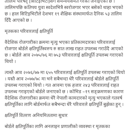
तालिम परिषद् (सिटिइभिटी)सँग समन्वयसमेत गरेको जनाइएको छ ।
तालिमपछि कतिपय युवा स्वदेशभित्रै स्वरोजगार भएर बसेको थाहा भएको
छ । हाल सिटिइभिटीले देशभर १९ शैक्षिक संस्थामार्फत दैनिक ५३ तालिम
दिँदै आएको छ ।
मृतकका परिवारलाई क्षतिपूर्ति
वैदेशिक रोजगारीका क्रममा मृत्यु भएका प्रतिकामदारका परिवारलाई
रोजगार बोर्डले क्षतिपूर्तिस्वरुप रु सात लाख राहत उपलब्ध गराउँदै आएको
छ । बोर्डले आव २०७५/७६ मा ७५३ परिवारलाई क्षतिपूर्ति उपलब्ध गराएको
थियो ।
त्यस्तै आव २०७६/७७ मा ६५५ परिवारलाई क्षतिपूर्ति उपलब्ध गराएको थियो
। यस्तै आव २०७७/७८ मा भने सबैभन्दा धेरै परिवारलाई बोर्डले क्षतिपूर्ति
उपलब्ध गराएको थियो । गत आवमा एक हजार २४३ परिवारलाई राहत
उपलब्ध गराइएको बोर्डले जनाएको छ । कोभिड –१९ सङ्क्रमणका कारण
वैदेशिक रोजगारीका क्रममा धेरै नेपाली कामदारको मृत्यु भएकाले गतवर्ष
क्षतिपूर्तिका लागि बोर्डमार्फत सबैभन्दा धेरै परिवारले क्षतिपूर्ति बुझेका हुन् ।
क्षतिपूर्ति वितरण अनियमिततामा सुधार
बोर्डले क्षतिपूर्तिका लागि अनलाइन प्रणालीको व्यवस्था र मृतकका