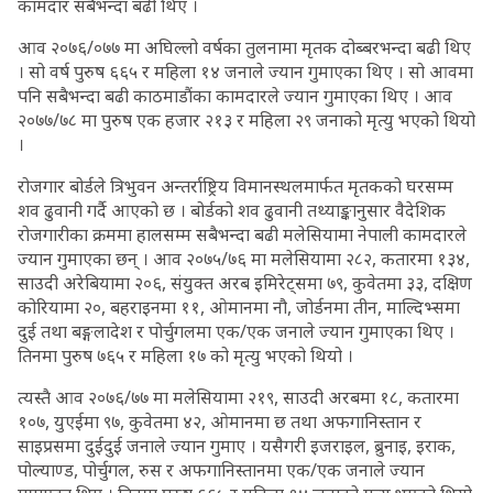
कामदार सबैभन्दा बढी थिए ।
आव २०७६/०७७ मा अघिल्लो वर्षका तुलनामा मृतक दोब्बरभन्दा बढी थिए
। सो वर्ष पुरुष ६६५ र महिला १४ जनाले ज्यान गुमाएका थिए । सो आवमा
पनि सबैभन्दा बढी काठमाडौंका कामदारले ज्यान गुमाएका थिए । आव
२०७७/७८ मा पुरुष एक हजार २१३ र महिला २९ जनाको मृत्यु भएको थियो
।
रोजगार बोर्डले त्रिभुवन अन्तर्राष्ट्रिय विमानस्थलमार्फत मृतकको घरसम्म
शव ढुवानी गर्दै आएको छ । बोर्डको शव ढुवानी तथ्याङ्कानुसार वैदेशिक
रोजगारीका क्रममा हालसम्म सबैभन्दा बढी मलेसियामा नेपाली कामदारले
ज्यान गुमाएका छन् । आव २०७५/७६ मा मलेसियामा २८२, कतारमा १३४,
साउदी अरेबियामा २०६, संयुक्त अरब इमिरेट्समा ७९, कुवेतमा ३३, दक्षिण
कोरियामा २०, बहराइनमा ११, ओमानमा नौ, जोर्डनमा तीन, माल्दिभ्समा
दुई तथा बङ्गलादेश र पोर्चुगलमा एक/एक जनाले ज्यान गुमाएका थिए ।
तिनमा पुरुष ७६५ र महिला १७ को मृत्यु भएको थियो ।
त्यस्तै आव २०७६/७७ मा मलेसियामा २१९, साउदी अरबमा १८, कतारमा
१०७, युएईमा ९७, कुवेतमा ४२, ओमानमा छ तथा अफगानिस्तान र
साइप्रसमा दुईदुई जनाले ज्यान गुमाए । यसैगरी इजराइल, ब्रुनाइ, इराक,
पोल्याण्ड, पोर्चुगल, रुस र अफगानिस्तानमा एक/एक जनाले ज्यान