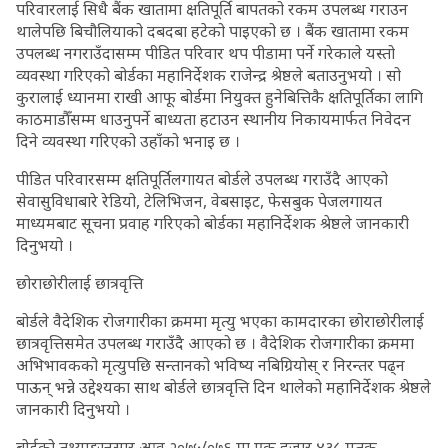
परिवारलाई सिधै बैंक खातामा क्षतिपूर्ति बापतको रकम उपलब्ध गराउन
थालेपछि बिचौलियाको दबदबा हटेको पाइएको छ । बैंक खातामा रकम
उपलब्ध नगराउँदासम्म पीडित परिवार थप पीडामा पर्ने गरेकाले यस्तो
व्यवस्था गरिएको बोर्डका महानिर्देशक राजेन्द्र श्रेष्ठले बताउनुभयो । सो
कुरालाई ध्यानमा राखी आफू बोर्डमा नियुक्त हुनेबित्तिकै क्षतिपूर्तिका लागि
काठमाडौँसम्म धाउनुपर्ने बाध्यता हटाउन स्थानीय निकायमार्फत निवेदन
दिने व्यवस्था गरिएको उहाँको भनाइ छ ।
पीडित परिवारसम्म क्षतिपूर्तिलगायत बोर्डले उपलब्ध गराउँदै आएको
सेवासुविधाबारे रेडियो, टेलिभिजन, वेबसाइट, फेसबुक पेजलगायत
माध्यमबाट सूचना प्रवाह गरिएको बोर्डका महानिर्देशक श्रेष्ठले जानकारी
दिनुभयो ।
छोराछोरीलाई छात्रवृत्ति
बोर्डले वैदेशिक रोजगारीका क्रममा मृत्यु भएका कामदारका छोराछोरीलाई
छात्रवृत्तिसमेत उपलब्ध गराउँदै आएको छ । वैदेशिक रोजगारीका क्रममा
अभिभावकको मृत्युपछि सन्तानको भविष्य नबिग्रियोस् र निरन्तर पढ्न
पाऊन् भन्ने उद्देश्यका साथ बोर्डले छात्रवृत्ति दिन थालेको महानिर्देशक श्रेष्ठले
जानकारी दिनुभयो ।
बोर्डको तथ्याङ्कानुसार आव २०७५/०७६ मा एक हजार ४३८ मृतक