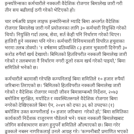
इन्स्योरेन्सका कर्मचारीले नक्कली वैदेशिक रोजगार बिमालेख जारी गरी
तीन सय बढीलाई ठगी गरेको भेटिएको हो।
चार वर्षअघि प्राइम लाइफ इन्स्योरेन्सले म्यादि बिमा अन्तर्गत वैदेशिक
रोजगार बिमालेख जारी गर्ने प्रयोजनका लागि ३० कर्मचारी नियुक्ति गरेको
थियो। नियुक्ति गर्दा तलब, सेवा, सर्त केही पनि निर्धारण गरेको थिएन।
हाजिरी हुने व्यवस्था पनि गरेन। कर्मचारी विनियमावली विपरित हचुवाका
भरमा तलब तोक्यो। ‘१ वर्षसम्म प्रतिव्यक्ति ८३ हजार भुक्तानी दिनेगरी ३०
करोड रुपैयाँ खर्च देखायो। बिमितको हितविपरीत नक्कली बिमालेख जारी
गरेको र तलबभत्ता नै निर्धारण नगरी ठूलो रकम खर्च गरेको पाइयो,’ बिमा
समितिले भनेको छ।
कर्मचारीले बदमासी गरेपछि कम्पनिलाई बिमा समितिले १० हजार रुपैयाँ
जरिबाना तिराएको छ। ‘बिमितको हितविपरीत नक्कली बिमालेख जारी
गरेको र वैदेशिक रोजगार म्यादी जीवन बिमासम्बन्धी निर्देशन, २०७३
बमोजिम सुरक्षित, मर्यादित र व्यवस्थितरूपले वैदेशिक रोजगार बिमा
नगरेको देखिएकाले बिमा ऐन, २०४९ को दफा ३६ को उपदफा (१)
बमोजिम उक्त कम्पनीलाई १० हजार जरिबाना गरेको हो,’ बिमा समितिका
कार्यकारी निर्देशक राजुरमण पौडेलले भने। यस्ता नक्कली बिमालेखबाट
जोगिन सर्वसाधारण सजग हुनुपर्ने समितिले औंल्याएको छ। बिमा गरेर
ढुक्कले नबस्न नागरिकलाई उनले आग्रह गरे। ‘कम्पनीबाटै प्रमाणित भएको