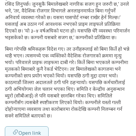
रसिद लिनुपर्छ। जुनसुकै बिमालेखबारे नागरिक सजग हुन जरुरी छ,’ उनले
भने, ‘तर, वैदेशिक रोजगार विभागले अनलाइनमार्फत बिमा गर्नुपर्ने
अनिवार्य व्यवस्था गरेको छ। यसमा पासपोर्ट नम्बर राखेर हेर्न मिल्छ।’
यसलाई अब उठान गर्न आवश्यक नभएको प्राइम लाइफले प्रतिक्रिया
दिएको छ। ‘यो ३–४ वर्षअघिको घटना हो। यसपछि धेरै व्यवस्था परिमार्जन
भइसकेको छ। कम्पनी यसबारे सजग छ,’ कम्पनीको प्रतिक्रिया छ।
बिमा गरेपछि श्रमिकहरू विदेश गए। तर उनीहरूलाई सो बिमा किर्ते हो भन्ने
थाहै भएन। त्यसमध्ये एक व्यक्तिको वैदेशिक रोजगारको क्रममा मृत्यु
भयो। परिवारले प्राइफ लाइफमा दाबी गरे। किर्ते बिमा भएकाले कम्पनीमा
मृतकको बिमाबारे कुनै रेकर्ड भेटिएन। तर बिमालेखको कागजमा भने
कम्पनीको छाप प्रयोग भएको थियो। यसपछि ठगी मुद्दा दायर भयो।
काठमाडौं जिल्ला अदालतले ठगी पनि ठहर्‍यायो। यसपछि कर्मचारीलाई
ठगी अभियोगमा जेल चलान भएका थिए। समिति र केन्द्रीय अनुसन्धान
ब्युरो (सीबीआई) ले पनि यसबारे छानबिन गरेका थिए। समितिले
कम्पनीसँग त्यसबेलै स्पष्टीकरण लिएको थियो। कम्पनीले यस्तो गल्ती
दोहोर्‍याएमा व्यवसाय तथा कारोबारमा रोकदेखि कम्पनी निलम्बन गर्न
सक्ने समितिले बताएको छ।
Open link