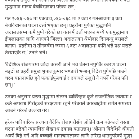
मुद्धामात्र मानव बेचविखनका परेका छन्।
गत २०६६-०६७ मा एकवटा,०६७-०६८ मा २ वटा र गतआवमा ३ वटा
बेचविखनका घटना दर्ता भएका छन्। प्रहरीमा पुगेको मुद्धापनि
अदालतसम्म कमै पुग्ने गरेको छ। गतवर्ष दर्ता भएका मध्ये एकमुद्धामात्र
ईजलासका लागि आएको जिल्ला अदालतका श्रेष्तेदार दिनबन्धु बरालले
बताए। ‘प्रहरीमा त तीनवर्षमा जम्मा ६ वटा अदालतमा कति भन्ने प्रश्न यसले
तेर्स्याएकै छ,’ उनले भने।
‘वैदेशिक रोजगारमा जाँदा कसरी जाने भन्ने चेतना नपुगेकै कारण घटना
बढ्दो छ प्रहरी प्रमुख भुपालकुमार भण्डारी भन्छन् विदेश पुगेपछि पाउने
चरम यातनापछि हुने फकाईफुल्याई र दबाबले उजुरी नै नपर्ने गरेका पनि
छन्। ‘
उनका अनुसार यस्ता मुद्धामा संलग्न व्यक्तिहरु कुनै राजनीतिक छातामा र
कतै अपराध गिरोहको संरक्षणमा रहने गरेकाले कारबाहीमा समेत समस्या
आउने गरेको उल्लेख गरे।
हरेक पारिवारिक संरचना वैदेकि रोजागरीसँग जोडिने क्रम बढेकाले यस्ता
घटना बढेको न्यायधिस लेखनथ ढकाल बताउछन्। ‘श्रीमान विदेशिने श्रीमती
अर्को बिहे गर्ने अनि बच्चाले मानाचामलाका लागि तारेख धाउनुपरेको मुद्धा