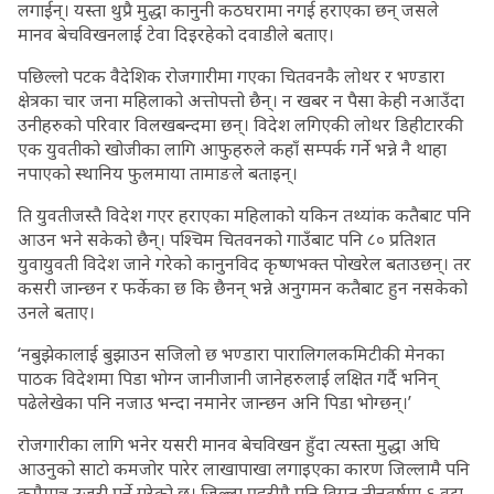
लगाईन्। यस्ता थुप्रै मुद्धा कानुनी कठघरामा नगई हराएका छन् जसले
मानव बेचविखनलाई टेवा दिइरहेको दवाडीले बताए।
पछिल्लो पटक वैदेशिक रोजगारीमा गएका चितवनकै लोथर र भण्डारा
क्षेत्रका चार जना महिलाको अत्तोपत्तो छैन्। न खबर न पैसा केही नआउँदा
उनीहरुको परिवार विलखबन्दमा छन्। विदेश लगिएकी लोथर डिहीटारकी
एक युवतीको खोजीका लागि आफुहरुले कहाँ सम्पर्क गर्ने भन्ने नै थाहा
नपाएको स्थानिय फुलमाया तामाङले बताइन्।
ति युवतीजस्तै विदेश गएर हराएका महिलाको यकिन तथ्यांक कतैबाट पनि
आउन भने सकेको छैन्। पश्चिम चितवनको गाउँबाट पनि ८० प्रतिशत
युवायुवती विदेश जाने गरेको कानुनविद कृष्णभक्त पोखरेल बताउछन्। तर
कसरी जान्छन र फर्केका छ कि छैनन् भन्ने अनुगमन कतैबाट हुन नसकेको
उनले बताए।
‘नबुझेकालाई बुझाउन सजिलो छ भण्डारा पारालिगलकमिटीकी मेनका
पाठक विदेशमा पिडा भोग्न जानीजानी जानेहरुलाई लक्षित गर्दै भनिन्
पढेलेखेका पनि नजाउ भन्दा नमानेर जान्छन अनि पिडा भोग्छन्।’
रोजगारीका लागि भनेर यसरी मानव बेचविखन हुँदा त्यस्ता मुद्धा अघि
आउनुको साटो कमजोर पारेर लाखापाखा लगाइएका कारण जिल्लामै पनि
कमैमात्र उजुरी पर्ने गरेको छ। जिल्ला प्रहरीमै पनि विगत तीनवर्षमा ६ वटा