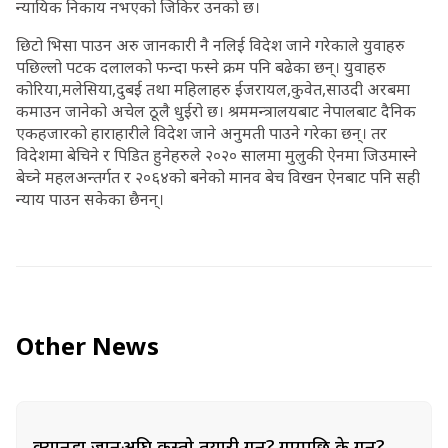
न्यायिक निकाय नभएको जिकिर उनको छ।
छिटो भिसा पाउन अरु जानकारी नै नलिई विदेश जाने गरेकाले युवाहरु
पछिल्लो पटक दलालको फन्दा फस्ने क्रम पनि बढेका छन्। युवाहरु
कोरिया,मलेसिया,दुबई तथा महिलाहरु ईजरायल,कुवेत,साउदी अरबमा
कमाउन जानेको अचेल ठूलै धुईरो छ। श्रममन्त्रालयबाट नेपालबाट दैनिक
एकहजारको हाराहारीले विदेश जाने अनुमती पाउने गरेका छन्। तर
विदेशमा बेचिने र पिडित हुनेहरुले २०२० सालमा मुलुकी ऐनमा जिउमास्ने
बेच्ने महलअन्तर्गत र २०६४को बनेको मानव बेच विखन ऐनबाट पनि सही
न्याय पाउन सकेका छैनन्।
Other News
क्यानडा जानुअघि कस्तो तयारी गर्ने? गएपछि के गर्ने?