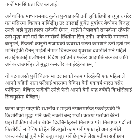
चर्को मानसिकता दिए उनलाई।
अवैधानिक माध्ययमबाट कुवेत पुर्‍याइएकी उनी लुकिछिपी हारगुहार गरेर
गत मंसिरमा चितवन फर्किईन्। तर उनलाई कुवेत पुर्याएर बेच्नेका विरुद्ध
उनले अझै मुद्धा हाल्न सकेकी छैनन्। माईती नेपालको सम्पर्कमा रहेपनि
उनी मुद्धा दर्ता गरौ कि नगरौको स्थितीमा छिन् उनी। ‘फर्केपछि समाजमै
बस्नुपर्ने, फितलो कानुनी सजायको व्यवस्था जस्ता कारणले उनी दर्ता गर्न
मानिरहेकी छैनन् माईती नेपाल चितवनका युवराज दवाडीले भने पहिले
ललाईफकाई प्रलोधनमा विदेश पुर्याउने र फर्केर आइपछि बच्नका लागि
अनेक दाउगर्नेहरुले मुद्धा कमजोर बनाईरहेका छन्।’
यो घटनाजस्तै पुर्वी चितवनमा दलालको काम गरिरहेकी एक महिलाले
आफ्नै बहिनी नाता पर्नेलाई भारतमा बेचिन। बैनी एकवर्ष भारत बसेर
फर्किइन्। बेचिएर फर्केकी उनैले फेरी आफ्नै बैनी पन्द्र वर्षकी किशोरीलाई
सिलगुढीमा बेचिइन्।
घटना थाहा पाएपछि स्थानीय र माइती नेपालमार्फत् फर्काइएकी ति
किशोरीको मुद्धा पनि चल्दै नचली बन्द भयो। कारण पर्साको बैरेनी
प्रहरीचौकीमा बेच्ने र बेचिने दिदीबैनीहरुले मिलापत्र गरे। मिलापत्र गर्दा ती
किशोरीले म बेचिएको हैन सिलगुढी काम गर्न गएका हो अब हामीले
एकअर्कालाई कुनै पनि उजुरबाजुर गर्ने छैन् भन्ने लेखापढीमा सहीछाप