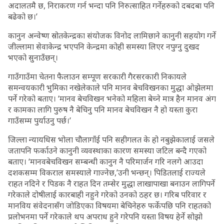
अदालतमै छ, निराकरण गर्न भन्दा पनि निरुत्साहित गर्नेहरुको दबदबा पनि
बढेको छ।’
कानुन अन्वेष्ण स्रोतकेन्द्रका संयोजक विनोद लामिछाने कानुनी सहयोग गर्ने
जील्लामा सेवाकेन्द्र भएपनि केन्द्रमा कोही समस्या लिएर नपुग्नु दुखद
भएको सुनाउँछन्।
गाउँगाउँमा चेतना फैलाउन सम्पूण सरकारी गैरसरकारी निकायले
समन्वयकारी भुमिका नखेलेकाले पनि मानव बेचविखनका मुद्धा ओझेलमा
पर्ने गरेको बताए। ‘मानव बेचविखन भनेको महिला बेच्ने मात्र हैन मानव अंग
र कामका लागि पुरुष नै बेचिनु पनि मानव बेचविखन नै हो यस्ता कुरा
गाउँसम्म पुर्याउनु पर्छ।’
जिल्ला न्यायधिस भोला चौलागाँई पनि सहीगलत के हो नबुझेकालाई जसले
जतापनि फर्काउने कानुनी व्यवस्थाका कारण समस्या जटिल बन्दै गएको
बताए। ‘मानवबेचविखन सम्बन्धी कानुन नै परिमार्जन गरि नलगे आउदा
दशकसम्म विकराल समस्याले गाज्नेछ,’उनी भन्छन्। पिडितलाई राज्यले
राहत नदिने र पिडक नै राहत दिन तम्सेर मुद्धा लाखापाखा बनाउन लागिपर्ने
गरेकाले दोषीलाई कारबाही नहुने गरेको उनको ठहर छ। गरिब परिवार र
मानविय संवेदनासँग जोडिएका विषयमा बेचिनेहरु फर्केपछि पनि राहतको
प्रलोभनमा पर्ने गरेकाले थप अपराध हुने गरेपनि यस्ता विषय हेर्ने सोझो