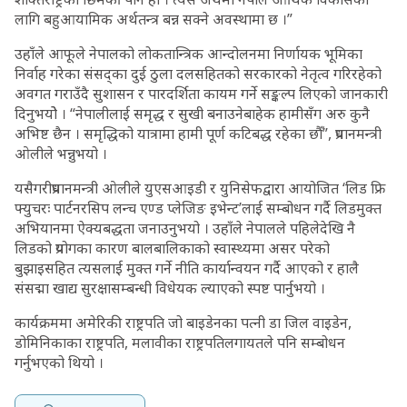
लागि बहुआयामिक अर्थतन्त्र बन्न सक्ने अवस्थामा छ ।”
उहाँले आफूले नेपालको लोकतान्त्रिक आन्दोलनमा निर्णायक भूमिका
निर्वाह गरेका संसद्का दुई ठुला दलसहितको सरकारको नेतृत्व गरिरहेको
अवगत गराउँदै सुशासन र पारदर्शिता कायम गर्ने सङ्कल्प लिएको जानकारी
दिनुभयोे । “नेपालीलाई समृद्ध र सुखी बनाउनेबाहेक हामीसँग अरु कुनै
अभिष्ट छैन । समृद्धिको यात्रामा हामी पूर्ण कटिबद्ध रहेका छौँ”, प्रधानमन्त्री
ओलीले भन्नुभयो ।
यसैगरीप्रधानमन्त्री ओलीले युएसआइडी र युनिसेफद्वारा आयोजित ‘लिड फ्रि
फ्युचरः पार्टनरसिप लन्च एण्ड प्लेजिङ इभेन्ट’लाई सम्बोधन गर्दै लिडमुक्त
अभियानमा ऐक्यबद्धता जनाउनुभयो । उहाँले नेपालले पहिलेदेखि नै
लिडको प्रयोगका कारण बालबालिकाको स्वास्थ्यमा असर परेको
बुझाइसहित त्यसलाई मुक्त गर्ने नीति कार्यान्वयन गर्दै आएको र हालै
संसद्मा खाद्य सुरक्षासम्बन्धी विधेयक ल्याएको स्पष्ट पार्नुभयो ।
कार्यक्रममा अमेरिकी राष्ट्रपति जो बाइडेनका पत्नी डा जिल वाइडेन,
डोमिनिकाका राष्ट्रपति, मलावीका राष्ट्रपतिलगायतले पनि सम्बोधन
गर्नुभएको थियो ।