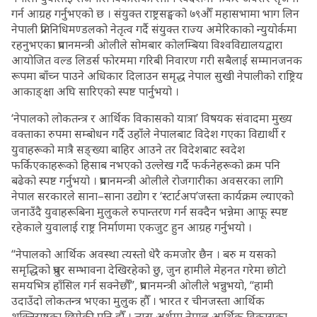
गर्न आग्रह गर्नुभएको छ । संयुक्त राष्ट्रसङ्घको ७९औँ महासभामा भाग लिन
नेपाली प्रतिनिधिमण्डलको नेतृत्व गर्दै संयुक्त राज्य अमेरिकाको न्युयोर्कमा
रहनुभएका प्रधानमन्त्री ओलीले सोमबार कोलम्बिया विश्वविद्यालयद्वारा
आयोजित वल्ड लिडर्स फोरममा गरिबी निवारण गरी सबैलाई सम्मानजनक
रूपमा बाँच्न पाउने अधिकार दिलाउन समृद्ध नेपाल सुखी नेपालीको राष्ट्रिय
आकाङ्क्षा अघि सारिएको स्पष्ट पार्नुभयो ।
‘नेपालको लोकतन्त्र र आर्थिक विकासको यात्रा’ विषयक संवादमा मुख्य
वक्ताका रुपमा सम्बोधन गर्दै उहाँले नेपालबाट विदेश गएका विद्यार्थी र
युवाहरूको मात्रै सङ्ख्या बाहिर आउने तर विदेशबाट स्वदेश
फर्किएकाहरूको हिसाब नभएको उल्लेख गर्दै फर्कनेहरूको क्रम पनि
बढेको स्पष्ट गर्नुभयो । प्रधानमन्त्री ओलीले रोजगारीका अवसरका लागि
नेपाल सरकारले साना–साना उद्योग र ‘स्टार्टअप’जस्ता कार्यक्रम ल्याएको
जनाउँदै युवाहरूबिना मुलुकले रुपान्तरण गर्न सक्दैन भन्नेमा आफू स्पष्ट
रहेकाले युवालाई राष्ट्र निर्माणमा एकजुट हुन आग्रह गर्नुभयो ।
“नेपालको आर्थिक अवस्था त्यस्तो धेरै कमजोर छैन । बरु म यसको
समृद्धिको प्रचुर सम्भावना देखिरहेको छु, जुन हामीले मेहनत गरेमा छोटो
समयभित्र हाँसिल गर्न सक्नेछौँ”, प्रधानमन्त्री ओलीले भन्नुभयो, “हामी
उदाउँदो लोकतन्त्र भएका मुलुक हौँ । भारत र चीनजस्ता आर्थिक
शक्तिराष्ट्रका छिमेकी पनि हौँ । त्यस अर्थमा नेपाल आर्थिक विकासका