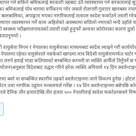
थापन गर्न सकिने श्रमिकलाई सरकारी तहबाट उतै व्यवस्थापन गर्न सरकारलाई 
ेका श्रमिकलाई पाँच भागमा वर्गीकरण गरेर जसले रोजगारी गुमाएर खानबस्न 
भवती बालबालिका, अपाङ्गता भएका नागरिकलाई तत्काल स्वदेश फर्काउने तयारी गर
ल्याएर व्यवस्थापन गर्ने काम अहिलेको अवस्थामा सजिलो नभएको भन्दै उहाँले य
को स्वास्थ्य परीक्षणलगायतको तयारी राम्रो हुनुपर्ने अन्यथा कोरोनाका कारण ठू
े बताउनुभयो ।
ली वायुसेवा निगम र नेपालका वायुसेवाका माध्यमबाट स्वदेश ल्याइने गरी कार्य
नेपालमा रहेका वायुसेवाले नसकेको खण्डमा मात्र विदेशी वायुसेवामार्फत चार्टर ग
मा लाग्ने हवाई भाडा कतिपयको सम्बन्धित कम्पनी वा व्यक्ति आफैँले तिर्नुपर्ने 
्ययोजनाअनुसार विदेशबाट उद्धार गरिने हरेक व्यक्ति अनिवार्य १४ दिन क्वारेन्टाइनम
मा बस्ने वा सम्बन्धित स्थानीय तहको क्वारेन्टाइनमा जाने विकल्प हुनेछ । होटल 
र्यटन तथा नागरिक उड्डयन मन्त्रालयले गर्नेछ । १४ दिन क्वारेन्टाइनमा बसेपछि को
रले दैनिक तीन हजारदेखि तीन हजार ५०० नेपालीलाई स्वदेश फर्काउनसक्ने निष्