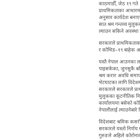
काठमाडौँ, जेठ १९ गते
प्राथमिकताका आधारमा 
अनुसार कार्यदेश बनाएर 
सात श्रम गन्तव्य मुल
ल्याउन सकिने अवस्था 
सरकारले प्राथमिकताका
र कोभिड–१९ बाहेक अन्
यस्तै नेपाल आउनका ल
पाइसकेका, जुनसुकै बह
श्रम करार अवधि समाप्
भेटघाटका लागि विदेश
सरकारले सरकारले प्रा
मुलुकका कूटनीतिक नियो
कार्यालयमा बसेको कोभ
नेपालीलाई ल्याउनेबारे 
विदेशबाट श्रमिक कसरी
सरकारले यस्तो निर्णय
गुरुङले अहिले कोरोन