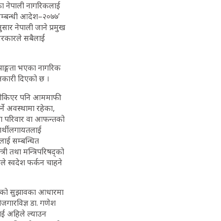
का नेपाली नागरिकलाई
सम्बन्धी आदेश–२०७७’
ुसार नेपाली जाने प्रमुख
सरकारले सबैलाई
पाङ्गता भएका नागरिक
ानकारी दिएको छ ।
य तोकिएर पनि आममाफी
ने अवस्थामा रहेका,
 वा परिवार वा आफन्तको
ार्थीलगायतलाई
लाई सम्बन्धित
री तथा मन्त्रिपरिषद्को
े स्वदेश फर्कन चाहने
 दिएको सुझावका आधारमा
जगारविज्ञ डा. गणेश
ाई अहिले ल्याउन