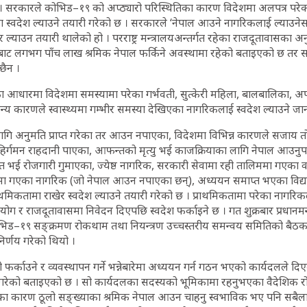
 । सरकारले कोभिड–१९ को अप्ठ्यारो परिस्थितिका कारण विदेशमा अलपत्र परे
स्वदेश ल्याउने तयारी गरेको छ । सरकारले ‘नेपाल आउने नागरिकलाई ल्याउने
ल्याउन तयारी थालेको हो । परराष्ट्र मन्त्रालयअन्तर्गत रहेका राजदूतावासका अन
ुकबाट लगभग पाँच लाख श्रमिक नेपाल फर्किने अवस्थामा रहेको बताइएको छ तर 
छैन ।
 आधारमा विदेशमा समस्यामा परेका गर्भवती, सुत्केरी महिला, बालबालिका, अ
य कारणले स्वास्थ्यमा गम्भीर समस्या देखिएका नागरिकलाई स्वदेश ल्याउने ज
ागि अनुमति प्राप्त गरेका तर आउन नपाएका, विदेशमा विभिन्न कारणले सजा
िर्गमन राहदानी पाएका, आफन्तको मृत्यु भई काजक्रियाका लागि नेपाल आउनुपर्
त भई रोजगारी गुमाएका, ज्येष्ठ नागरिक, सरकारी सेवामा रही तालिममा गएका
मा गएका नागरिक (जो नेपाल आउन नपाएका छन्), अध्ययन समाप्त भएका विद्य
थमिकतामा राखेर स्वदेश ल्याउने तयारी गरेको छ । प्राथमिकतामा परेका नागरिक
ग र राजदूतावासमा निवेदन दिएपछि स्वदेश फर्काइने छ । गत शुक्रबार प्रधानमन्त्
िड–१९ सङ्क्रमण रोकथाम तथा नियन्त्रण उच्चस्तरीय समन्वय समितिको बैठकल
निर्णय गरेको थियो ।
 फर्काउने र व्यवस्थापन गर्ने भन्नेबारेमा अध्ययन गर्न गठन भएको कार्यदलले
 गरेको बताइएको छ । सो कार्यदलका सदस्यको भूमिकामा रहनुभएका वैदेशिक रो
ाका कारण ठूलो सङ्ख्याका श्रमिक नेपाल आउन चाहनु स्वभाविक भए पनि सबैल