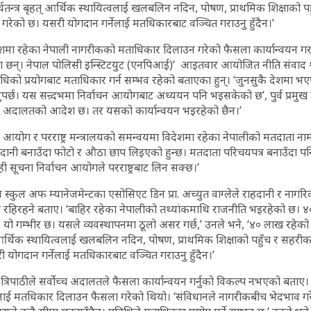
िय अर्थतन्त्र बृहत् आर्थिक स्थायित्वलाई खलबलिन नदिन, पोषण, प्राथमिक शिक्षाक
 गरेको छ। यसरी योगदान गर्नेलाई मतधिकारबाट वञ्चित गराउनु हुँदैन।’
देशमा रहेका नेपाली नागरीकको मताधिकार दिलाउन गरेको फैसला कार्यान्वयन 
ा छन्। नेपाल पोलिसी इन्स्टिटयुट (एनपिआई)‘ आइतवार आयोजित नीति संवाद 
िधिको प्रयोगबाट मताधिकार गर्न सम्भव रहेको बताएका हुन्। ‘जुनसुकै देशमा भ
पर्छ। यस सन्र्दभमा निर्वाचन आयोगबाट अध्ययन पनि भइसकेको छ’, पुर्व प्रमुख 
े,‘ अदालतको आदेश छ। तर यसको कार्यान्वयन भइरहेको छैन।’
 आयोग र परराष्ट्र मन्त्रालयको समन्वयमा विदेशमा रहेका नेपालीको मतदाता ना
हदानी बनाउँदा फोटो र औठा छाप लिइएको हुन्छ। मतदाता परिचयपत्र बनाउँदा 
यही सूचना निर्वाचन आयोगले परराष्ट्रबाट लिन सक्छ।’
य स्कुल अफ म्यानेजमेन्टका एसोसिएट डिन प्रा. अच्युत वाग्लेले राहदानी र नागर
हिरहने बताए। ‘बाहिर रहेका नेपालीको तथ्यांकमाथि राजनीति भइरहेको छ। ४०
 यो गम्भीर छ। यसले व्यवस्थापनमा ठूलो असर गर्छ,’ उनले भने, ‘४० लाख रहेको स्र
बृहत् आर्थिक स्थायित्वलाई खलबलिन नदिन, पोषण, प्राथमिक शिक्षाको पहुँच र सहर
 योगदान गर्नेलाई मतधिकारबाट वञ्चित गराउनु हुँदैन।’
 त्रिपाठीले सर्वोच्च अदालतले फैसला कार्यान्वयन गर्नुको विकल्प नभएको बताए। 
ीलाई मतधिकार दिलाउन फैसला गरेको थियो। ‘संविधानले नागरीकबीच भेदभाव गर