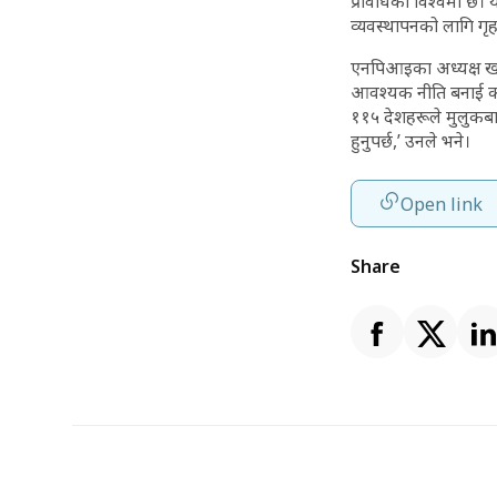
प्रविधिको विश्वमा छ। य
व्यवस्थापनको लागि गृहक
एनपिआइका अध्यक्ष खगेन
आवश्यक नीति बनाई कार
११५ देशहरूले मुलुकब
हुनुपर्छ,’ उनले भने।
Open link
Share