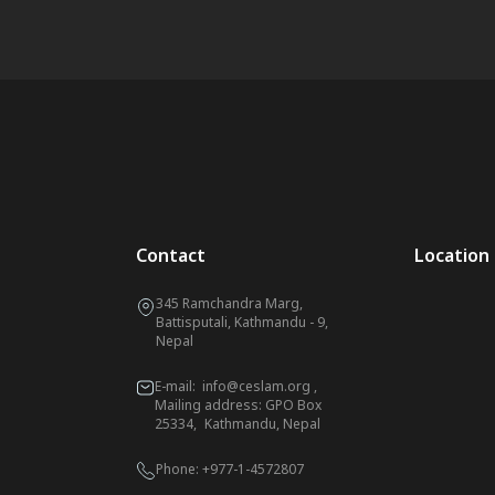
Contact
Location
345 Ramchandra Marg,
Battisputali, Kathmandu - 9,
Nepal
E-mail:
info@ceslam.org
,
Mailing address: GPO Box
25334, Kathmandu, Nepal
Phone:
+977-1-4572807