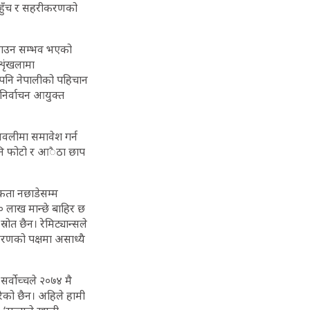
ो पहुँच र सहरीकरणको
गराउन सम्भव भएको
शृंखलामा
एपनि नेपालीको पहिचान
निर्वाचन आयुक्त
मवलीमा समावेश गर्न
पनि फोटो र आैठा छाप
िकता नछाडेसम्म
 लाख मान्छे बाहिर छ
ोत छैन। रेमिट्यान्सले
ीकरणको पक्षमा असाध्यै
सर्वोच्चले २०७४ मै
ेको छैन। अहिले हामी