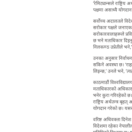
‘रेमिट्यान्सले राष्ट्र
पक्षमा असाध्यै योगदान
सर्वोच्च अदालतले वि
सरोकार पक्षले जनाएक
सरोकारवालाहरूले प्रव
छ भने मताधिकार दिइनु
निलकण्ठ उप्रेतीले भन
उनका अनुसार निर्वाचन
सकिने अवस्था छ। ‘रा
लिइन्छ,’ उनले भने, ‘त्
काठमाडौं विश्वविद्याल
मताधिकारको अधिकार र
भनेर कुरा गरिरहेको छ।
राष्ट्रिय अर्थतन्त्र 
योगदान गरेको छ। यसरी
वरिष्ठ अधिवक्ता दिनेश
विदेशमा रहेका नेपाल