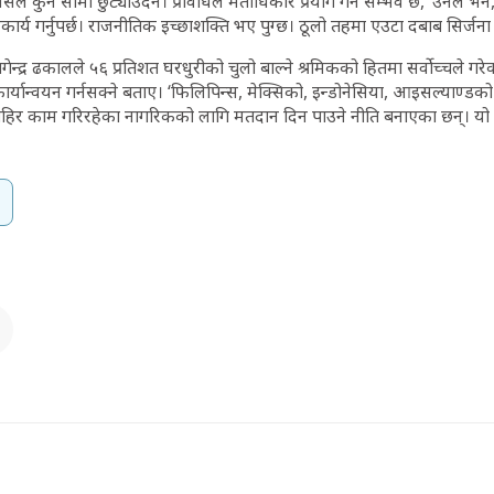
सले कुनै सीमा छुट्याउँदैन। प्रविधिले मताधिकार प्रयोग गर्ने सम्भव छ,’ उनले भने
ार्य गर्नुपर्छ। राजनीतिक इच्छाशक्ति भए पुग्छ। ठूलो तहमा एउटा दबाब सिर्जना गर
्द्र ढकालले ५६ प्रतिशत घरधुरीको चुलो बाल्ने श्रमिकको हितमा सर्वोच्चले गर
्यान्वयन गर्नसक्ने बताए। ‘फिलिपिन्स, मेक्सिको, इन्डोनेसिया, आइसल्याण्डक
ाहिर काम गरिरहेका नागरिकको लागि मतदान दिन पाउने नीति बनाएका छन्। य