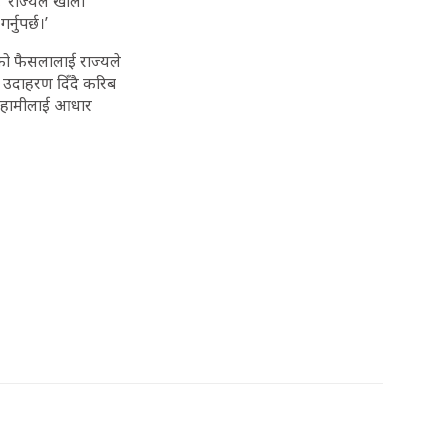
, ‘राज्यले खाली
्नुपर्छ।’
ेको फैसलालाई राज्यले
ो उदाहरण दिँदै करिब
ो हामीलाई आधार