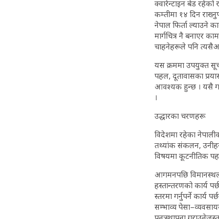
क्वारेन्टाइन बेड रहेको
कम्तीमा १४ दिन राख्नुपर
नेपाल फिर्ता ल्याउने 
मार्गचित्र नै बनाएर क
चाहनेहरूले पनि त्यसै
यस क्रममा उपयुक्त सूचन
पहल, दूतावासका प्रयास
आवश्यक हुन्छ । यसै गरी
।
उद्धारका चरणहरू
विदेशमा रहेका नेपाली
तथ्यांक संकलन, उनीह
विषयमा कूटनीतिक पहल, 
आगमनपछि विमानस्थलमा स्
हस्तान्तरणको कार्य पर
स्तरमा गर्नुपर्ने कार्य
सम्भाव्य पेसा–व्यवसा
पुनःस्थापना गराउनेजस्त