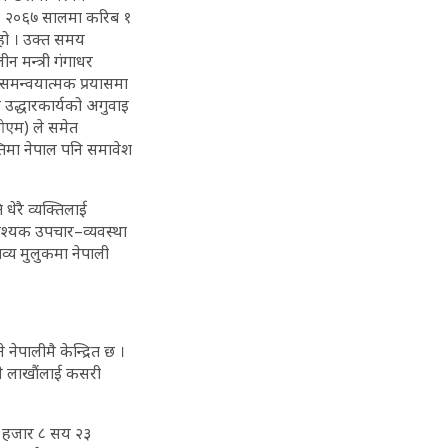
न । २०६७ सालमा करिब १
 हो । उक्त समय
 मन्त्री गंगाधर
ो समन्वयात्मक प्रयासमा
 उद्धारकार्यको अगुवाइ
ईओएम) ले समेत
क्तिमा नेपाल पनि समावेश
 धेरै व्यक्तिलाई
, आवश्यक उपचार–व्यवस्था
तव्य मुलुकमा नेपाली
नेपालीमै केन्द्रित छ ।
ने लाखौंलाई कसरी
 ५३ हजार ८ सय २३