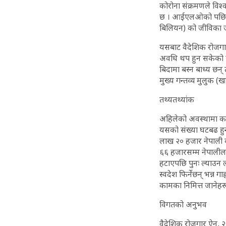
कोरोना संक्रमणले विश्
छ । आईएलओको पछिल्लो त
बिलियन) को जीविका जो
यसबाट वैदेशिक रोजगा
अवधि थप हुन सकेको छ
बिदामा बस्न बाध्य छन
मुख्य गन्तव्य मुलुक (खा
तथ्यतथ्यांक
अहिलेको अवस्थामा कति
यसको संख्या घटबढ हुन
लाख २० हजार नेपाली क
६६ हजारसम्म नेपालीलाई
हटाएपछि पुनः ल्याउन ला
स्वदेश फिर्नेछन् भन्न
कामका निमित्त जानेहरू 
विगतको अनुभव
वैदेशिक रोजगार ऐन, २०