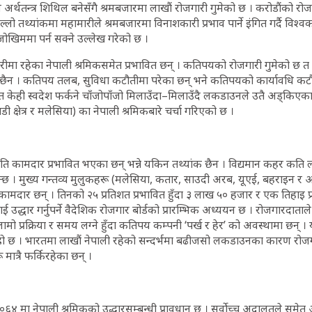
व अर्थतन्त्र शिथिल बनेसँगै श्रमबजारमा लाखौं रोजगारी गुमेको छ । करोडौंको र
थ्यांकमा महामारीले श्रमबजारमा विनाशकारी प्रभाव पार्ने इंगित गर्दै विश्व
खिममा पर्न सक्ने उल्लेख गरेको छ ।
रीमा रहेका नेपाली श्रमिकसमेत प्रभावित छन् । कतिपयको रोजगारी गुमेको छ
ैन । कतिपय तलब, सुविधा कटौतीमा परेका छन् भने कतिपयको कार्यावधि कट
् त केही स्वदेश फर्कने चाँजोपाँजो मिलाउँदा–मिलाउँदै लकडाउनले उतै अड्कि
डी क्षेत्र र मलेसिया) का नेपाली श्रमिकबारे चर्चा गरिएको छ ।
 कामदार प्रभावित भएका छन् भन्ने यकिन तथ्यांक छैन । विद्यमान कहर कति लाम
्छ । मुख्य गन्तव्य मुलुकहरू (मलेसिया, कतार, साउदी अरब, यूएई, बहराइन 
ामदार छन् । तिनको २५ प्रतिशत प्रभावित हुँदा ३ लाख ५० हजार र एक तिहाइ प्
 उद्धार गर्नुपर्ने वैदेशिक रोजगार बोर्डको प्रारम्भिक अध्ययन छ । रोजगारदा
मो प्रक्रिया र समय लग्ने हुँदा कतिपय कम्पनी ‘पर्ख र हेर’ को अवस्थामा छन् । 
 गाह्रो छ । भारतमा लाखौं नेपाली रहेको सन्दर्भमा बढीजसो लकडाउनका कारण रो
मात्रै फर्किरहेका छन् ।
६४ मा नेपाली श्रमिकको उद्धारसम्बन्धी प्रावधान छ । सर्वोच्च अदालतले समेत अ