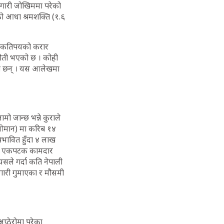
ोजगारी जोखिममा परेको
को आधा श्रमशक्ति (१.६
 त कतिपयको करार
ौती भएको छ । कोही
एका छन् । यस आलेखमा
ो जान्छ भन्ने कुराले
र ओमान) मा करिब १४
रभावित हुँदा ४ लाख
ताले एकपटक कामदार
यसले गर्दा कति नेपाली
जगारी गुमाएका र मौसमी
प्ठेरोमा परेका