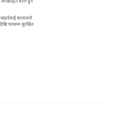
पेक्षाकृत सानो हुन
न चाहनेलाई सरकारले
कदेखि घरसम्म सुरक्षित