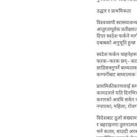
उद्धार र प्राथमिकता
विश्वव्यापी स्वास्थ्य
आतुरतापूर्वक प्रतीक्ष
दिएर स्वदेश फर्कने मा
दबाबको अनुभूति हुन्छ
स्वदेश फर्कन चाहनेहरूल
फरक–फरक छन्– करार अ
छाडिसक्नुपर्ने बाध्यत
कम्पनीबाट बाध्यात्
प्राथमिकीकरणलाई सम्बन्
कामदारले यति दिनभित्र 
करारको अवधि सकेर क
नपाएका, महिला, रोजग
विदेशबाट ठूलो संख्या
र बहराइनमा तुलनात्मक
भने कतार, साउदी अरब,