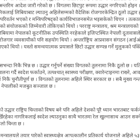
 अन्तरिम आदेश जारी गरेको छ । विगतमा छिटपुट रूपमा उद्धार नगरिएको होइ
िकलाई लिबियाबाट ल्याउनु अहिलेसम्मको वैदेशिक रोजगारकेन्द्रित ठूलो उद्धार
परिवर्तन भएको र मन्त्रिपरिषद्को कार्यविभाजनसमेत भइसकेको थिएन । तत्कालीन
को संयोजकको जिम्मेवारी तोकिएको थियो । परराष्ट्र मन्त्रालय, श्रम मन्त्रालयक
िबियामा नेपालको कूटनीतिक उपस्थिति नरहेकाले इजिप्टस्थित नेपाली दूतावासले
 रोजगार व्यवसायीको पनि सहयोग थियो । अन्तर्राष्ट्रिय आप्रवासन संगठन (आ
एको थियो । यस्तो समन्वयात्मक प्रयासले छिटो उद्धार सम्पन्न गर्ने मुलुकको पं
भन्दा निकै भिन्न छ । उद्धार गर्नुपर्ने संख्या विगतको तुलनामा निकै ठूलो छ । यति
ालना गर्दै स्वदेश फर्काउने, तत्पश्चात् स्वास्थ्य परीक्षण, क्वारेन्टाइनमा राख्ने
र्य निकै चुनौतीपूर्ण छ । विगतको तुलनामा अहिले स्थिर सरकार छ । सबै मुख्य गन्
 नेपालीको मजबुत सञ्जाल छ ।
 उद्धार राष्ट्रिय चिन्ताको विषय बने पनि अहिले देशको पूरै ध्यान भारतबाट फर्कने 
पर्खिरहेका नागरिकलाई स्वदेश ल्याउनुका साथै भारतमा रेल खुल्नासाथ आउन सक्
हिलो चिन्ता छ ।
 मन्त्रालयले तयार पारेको स्वास्थ्यक्षेत्र आपत्कालीन प्रतिकार्य योजनाले अहिले