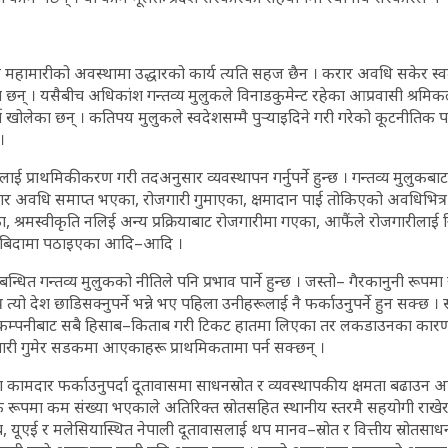
जन्य महामारीको अवस्थामा उद्धारको कार्य त्यति सहज छैन । करार अवधि सकेर स्व
ारत छन् । यसैबीच अधिकांश गन्तव्य मुलुकले विनाडकुमेन्ट रहेका आप्रवासी श्रम
र्ग खोलेका छन् । कतिपय मुलुकले स्वदेशसम्मै पुर्‍याइदिने गरी गरेको कूटनीतिक 
 ।
ाई प्राथमिकीकरण गरी तदअनुसार व्यवस्थापन गर्नुपर्ने हुन्छ । गन्तव्य मुलुकबाट
वधि समाप्त भएका, रोजगारी गुमाएका, क्षमादान पाई तोकिएको अवधिभित्र स
ाका, श्रमस्वीकृति नलिई अन्य प्रक्रियाबाट रोजगारीमा गएका, आफैंले रोजगारीलाई 
मक बिदामा पठाइएका आदि–आदि ।
धित गन्तव्य मुलुकको नीतिले पनि प्रभाव पार्ने हुन्छ । जस्तो– गैरकानुनी रूपम
त्यो देश छाडिसक्नुपर्ने भन्ने भए पहिला उनीहरूलाई नै फर्काउनुपर्ने हुन सक्छ ।
म्पनीबाट सबै हिसाब–किताब गरी टिकट हातमा लिएका तर लकडाउनका कारण 
ारी गुमेर सडकमा आएकाहरू प्राथमिकतामा पर्न सक्छन् ।
मा कामदार फर्काउनुपर्दा दूतावासमा साधनस्रोत र व्यवस्थापकीय क्षमता बढाउन
 रूपमा कम संख्या भएकाले अतिरिक्त स्रोतसहित स्थानीय स्तरमै सहयोगी राखेर
 यूएई र मलेसियास्थित नेपाली दूतावासलाई थप मानव–स्रोत र वित्तीय स्रोतसा