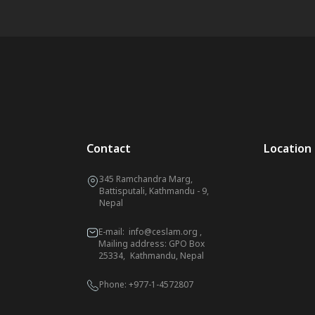
Contact
Location
345 Ramchandra Marg,
Battisputali, Kathmandu - 9,
Nepal
E-mail:
info@ceslam.org
,
Mailing address: GPO Box
25334, Kathmandu, Nepal
Phone:
+977-1-4572807