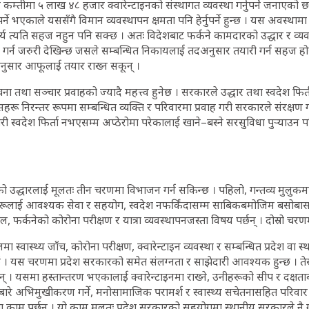
 र कम्तीमा ५ लाख ४८ हजार क्वारेन्टाइनको संस्थागत व्यवस्था गर्नुपर्ने जनाएको छ 
्ने भएकाले यससँगै विमान व्यवस्थापन क्षमता पनि हेर्नुपर्ने हुन्छ । यस अवस्थामा छ
कार्य त्यति सहज नहुन पनि सक्छ । अतः विदेशबाट फर्कने कामदारको उद्धार र व्य
ाम गर्न जरुरी देखिन्छ जसले सम्बन्धित निकायलाई तदअनुसार तयारी गर्न सहज हो
अनुसार आफूलाई तयार राख्न सकून् ।
ा तथा सञ्चार प्रवाहको ज्यादै महत्त्व हुनेछ । सरकारले उद्धार तथा स्वदेश फिर्
हरू निरन्तर रूपमा सम्बन्धित व्यक्ति र परिवारमा प्रवाह गरी सरकारले संरक्षण
 स्वदेश फिर्ता नभएसम्म अप्ठेरोमा परेकालाई खाने–बस्ने सरसुविधा पुर्‍याउन पनि
को उद्धारलाई मूलतः तीन चरणमा विभाजन गर्न सकिन्छ । पहिलो, गन्तव्य मुलुकम
रूलाई आवश्यक सेवा र सहयोग, स्वदेश नफर्किंदासम्म साबिकबमोजिम बसोबास
फर्कनेको कोरोना परीक्षण र यात्रा व्यवस्थापनजस्ता विषय पर्छन् । दोस्रो चरण
वास्थ्य जाँच, कोरोना परीक्षण, क्वारेन्टाइन व्यवस्था र सम्बन्धित प्रदेश वा 
्छ । यस चरणमा प्रदेश सरकारको समेत संलग्नता र साझेदारी आवश्यक हुन्छ । तेस
 पर्छन् । यसमा हस्तान्तरण भएकालाई क्वारेन्टाइनमा राख्ने, उनीहरूको सीप र दक्षता
यबारे अभिमुखीकरण गर्ने, मनोसामाजिक परामर्श र स्वास्थ्य सचेतनासहित परिव
ा काम पर्छन् । यो काम मूलतः प्रदेश सरकारको सहयोगमा स्थानीय सरकारले नै गर्नुप